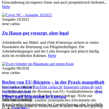
Einwanderung im engeren Sinne und auch perspektivisch bedeutet...
Mehr
Ausgabe 10/2021
neue caritas
Zu Hause gut versorgt, aber legal
Arbeitskräfte aus Mittel- und (Süd-)Osteuropa sichern in vielen
Haushalten die Betreuung von Pflegebedürftigen. Die
Arbeitsbedingungen und der Lohn bewegen sich jedoch häufig
nicht im rechtlichen Rahmen.
Mehr
Ausgabe 08/2016
neue caritas
Rechte von EU-Bürgern – in der Praxis mangelhaft
neue caritas Jahrbuch
Facebook caritas.de
YouTube caritas.de
Instagram caritas.de
nach
Linkedin caritas.de
oben
Bei Behörden lässt die Beratung von EU-Ausländer(inne)n oft zu
wünschen übrig, so das Ergebnis einer Umfrage. Nicht nur
Pflege und Migration in Europa
Hilfe und Beratung
Informationsdefizite, sondern systematisches Abwimmeln der
Ratsuchenden beispielsweise bei Grundsicherung oder Sozialhilfe
In vielen Haushalten in Deutschland, in denen Menschen gepflegt
Ratgeber
häufen sich.
Mehr