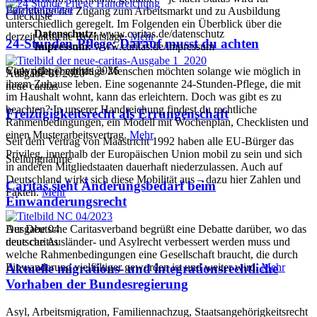
Barrierefreiheit
Flüchtlinge der Zugang zum Arbeitsmarkt und zu Ausbildung
Checkliste
unterschiedlich geregelt. Im Folgenden ein Überblick über die
Datenschutz:
www.caritas.de/datenschutz
derzeit aktuelle Rechtslage.
Mehr
24-Stunden-Pflege: Darauf musst du achten
Impressum:
www.caritas.de/impressum
Copyright © caritas 2026
Viele pflegebedürftige Menschen möchten solange wie möglich in
Ausgabe 01/2020
ihrem Zuhause leben. Eine sogenannte 24-Stunden-Pflege, die mit
neue caritas
im Haushalt wohnt, kann das erleichtern. Doch was gibt es zu
beachten? In unserer Handreichung findest du rechtliche
Freizügigkeitsrecht als Errungenschaft
Rahmenbedingungen, ein Modell mit Wochenplan, Checklisten und
einen Musterarbeitsvertrag.
Mehr
Seit dem Vertrag von Maastricht 1992 haben alle EU-Bürger das
Privileg, innerhalb der Europäischen Union mobil zu sein und sich
Stellungnahme
in anderen Mitgliedstaaten dauerhaft niederzulassen. Auch auf
Deutschland wirkt sich diese Mobilität aus – dazu hier Zahlen und
Caritas sieht Änderungsbedarf beim
Fakten.
Mehr
Einwanderungsrecht
Ausgabe 04
Der Deutsche Caritasverband begrüßt eine Debatte darüber, wo das
neue caritas
deutsche Ausländer- und Asylrecht verbessert werden muss und
welche Rahmenbedingungen eine Gesellschaft braucht, die durch
Einwanderung vielfältiger geworden ist und weiter wird.
Mehr
Aktuelle migrations- und integrations­rechtliche
Vorhaben der Bundesregierung
Asyl, Arbeitsmigration, Familiennachzug, Staatsangehörigkeitsrecht