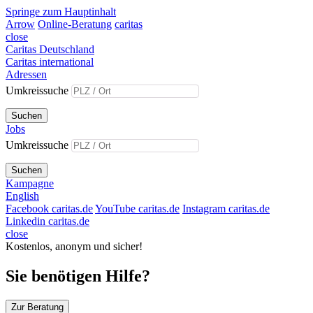
Springe zum Hauptinhalt
Arrow
Online-Beratung
caritas
close
Caritas Deutschland
Caritas international
Adressen
Umkreissuche
Suchen
Jobs
Umkreissuche
Suchen
Kampagne
English
Facebook caritas.de
YouTube caritas.de
Instagram caritas.de
Linkedin caritas.de
close
Kostenlos, anonym und sicher!
Sie benötigen Hilfe?
Zur Beratung