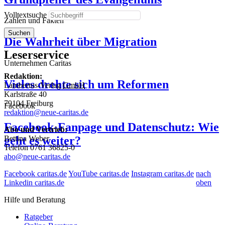
Volltextsuche
Zahlen und Fakten
Suchen
Die Wahrheit über Migration
Leserservice
Unternehmen Caritas
Redaktion:
Vieles drehte sich um Reformen
Lambertus-Verlag
GmbH
Karlstraße 40
79104 Freiburg
Facebook
redaktion@neue-caritas.de
Facebook-Fanpage und Datenschutz: Wie
Abo und Vertrieb:
geht es weiter?
Bettina Weber
Telefon 0761 36825-0
abo@neue-caritas.de
Facebook caritas.de
YouTube caritas.de
Instagram caritas.de
nach
Linkedin caritas.de
oben
Hilfe und Beratung
Ratgeber