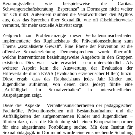
Beratungsstellen wie beispielsweise die Caritas-
Schwangerschaftsberatung „Esperanza" in Dormagen nicht weiter
für sich nutzt. Außerdem räumten die Veratwortlichen den Mythos
aus, dass das Sprechen über Sexualität, wie oft fälschlicherweise
vermutet, für mehr sexuelle Aktivität sorgt.
Zeitgleich zur Problemanzeige dieser Verhaltensunsicherheiten
implementierte das Raphaelshaus die Präventionsschulung zum
Thema „sexualisierte Gewalt". Eine Ebene der Prävention ist die
offensive Sexualerziehung. Dementsprechend wurde überprüft,
welche Interventionen beziehungsweise Angebote in den Gruppen
existierten. Dies war – wie erwartet – sehr unterschiedlich. Als
weiterer Aspekt kam die Auswertung der Evaluation der
Hilfeverläufe durch EVAS (Evaluation erzieherischer Hilfen) hinzu.
Diese ergab, dass das Raphaelshaus jedes Jahr Kinder und
Jugendliche aufnimmt, von denen circa jede(r) fünfte eine
„Auffälligkeit im Sexualverhalten" in unterschiedlichen
Ausprägungen zeigt.
Diese drei Aspekte – Verhaltensunsicherheiten der pädagogischen
Fachkräfte, Präventionsebenen mit Bestandsaufnahme und die
Auffälligkeiten der aufgenommenen Kinder und Jugendlichen –
führten dazu, dass die Einrichtung sich einen Kooperationspartner
für eine abgestimmte Fortbildung suchte. Mit dem Institut für
Sexualpädagogik in Dortmund wurde eine entsprechende Schulung