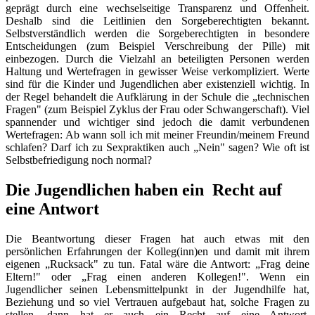
geprägt durch eine wechselseitige Transparenz und Offenheit.
Deshalb sind die Leitlinien den Sorgeberechtigten bekannt.
Selbstverständlich werden die Sorgeberechtigten in besondere
Entscheidungen (zum Beispiel Verschreibung der Pille) mit
einbezogen. Durch die Vielzahl an beteiligten Personen werden
Haltung und Wertefragen in gewisser Weise verkompliziert. Werte
sind für die Kinder und Jugendlichen aber existenziell wichtig. In
der Regel behandelt die Aufklärung in der Schule die „technischen
Fragen" (zum Beispiel Zyklus der Frau oder Schwangerschaft). Viel
spannender und wichtiger sind jedoch die damit verbundenen
Wertefragen: Ab wann soll ich mit meiner Freundin/meinem Freund
schlafen? Darf ich zu Sexpraktiken auch „Nein" sagen? Wie oft ist
Selbstbefriedigung noch normal?
Die Jugendlichen haben ein Recht auf
eine Antwort
Die Beantwortung dieser Fragen hat auch etwas mit den
persönlichen Erfahrungen der Kolleg(inn)en und damit mit ihrem
eigenen „Rucksack" zu tun. Fatal wäre die Antwort: „Frag deine
Eltern!" oder „Frag einen anderen Kollegen!". Wenn ein
Jugendlicher seinen Lebensmittelpunkt in der Jugendhilfe hat,
Beziehung und so viel Vertrauen aufgebaut hat, solche Fragen zu
stellen, dann hat er auch ein Recht auf eine Antwort.