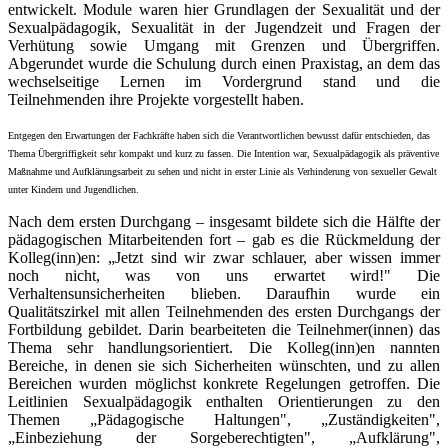
entwickelt. Module waren hier Grundlagen der Sexualität und der
Sexualpädagogik, Sexualität in der Jugendzeit und Fragen der
Verhütung sowie Umgang mit Grenzen und Übergriffen.
Abgerundet wurde die Schulung durch einen Praxistag, an dem das
wechselseitige Lernen im Vordergrund stand und die
Teilnehmenden ihre Projekte vorgestellt haben.
Entgegen den Erwartungen der Fachkräfte haben sich die Verantwortlichen
bewusst dafür entschieden, das
Thema Übergriffigkeit sehr kompakt und kurz zu fassen. Die Intention war, Sexualpädagogik als präventive
Maßnahme und Aufklärungsarbeit zu sehen und nicht in erster Linie als Verhinderung von sexueller Gewalt
unter Kindern und Jugendlichen.
Nach dem ersten Durchgang – insgesamt bildete sich die Hälfte der
pädagogischen Mitarbeitenden fort – gab es die Rückmeldung der
Kolleg(inn)en: „Jetzt sind wir zwar schlauer, aber wissen immer
noch nicht, was von uns erwartet wird!" Die
Verhaltensunsicherheiten blieben. Daraufhin wurde ein
Qualitätszirkel mit allen Teilnehmenden des ersten Durchgangs der
Fortbildung gebildet. Darin bearbeiteten die Teilnehmer(innen) das
Thema sehr handlungsorientiert. Die Kolleg(inn)en nannten
Bereiche, in denen sie sich Sicherheiten wünschten, und zu allen
Bereichen wurden möglichst konkrete Regelungen getroffen. Die
Leitlinien Sexualpädagogik enthalten Orientierungen zu den
Themen „Pädagogische Haltungen", „Zuständigkeiten",
„Einbeziehung der Sorgeberechtigten", „Aufklärung",