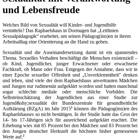
und Lebensfreude
Welches Bild von Sexualität will Kinder- und Jugendhilfe
vermitteln? Das Raphaelshaus in Dormagen hat „Leitlinien
Sexualpädagogik“ erarbeitet, um seinen Pädagog(inn)en in ihrem
Arbeitsalltag eine Orientierung an die Hand zu geben.
Sexualität und die Auseinandersetzung damit ist ein spannendes
Thema. Sexuelles Verhalten beschäftigt die Menschen existenziell –
ob Kind, Jugendlicher, junger Erwachsener oder erwachsene
Fachkraft, ob Mann oder Frau. Entgegen der Annahme, dass wir in
einer Epoche sexueller Offenheit und „Unverklemmtheit" denken
und leben, sind viele der dem Raphaelshaus anvertrauten Mädchen
und Jungen nur rudimentär aufgeklärt worden und hatten manchmal
sogar schlechte mediale oder menschliche Vorbilder. Die
Selbsteinschätzung der Jugendlichen aus einer Studie zur
Jugend&shy;sexualität der Bundeszentrale für gesundheitliche
1
Aufklärung (BZgA) im Jahr 2015
können die Pädagog(inn)en des
Raphaelshauses so nicht bestätigen. In der Studie hatte das Gros der
14- bis 17-Jährigen sich für ausreichend aufgeklärt erachtet. Die
Erhebung wies mit 85 Prozent bei den Mädchen und 83 Prozent bei
den Jungen deutscher Herkunft die höchsten bisher gemessenen
2
Werte auf.