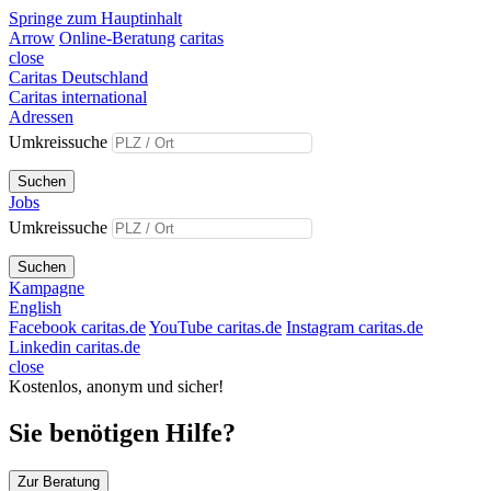
Springe zum Hauptinhalt
Arrow
Online-Beratung
caritas
close
Caritas Deutschland
Caritas international
Adressen
Umkreissuche
Suchen
Jobs
Umkreissuche
Suchen
Kampagne
English
Facebook caritas.de
YouTube caritas.de
Instagram caritas.de
Linkedin caritas.de
close
Kostenlos, anonym und sicher!
Sie benötigen Hilfe?
Zur Beratung