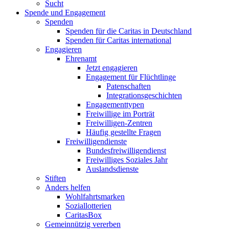
Sucht
Spende und Engagement
Spenden
Spenden für die Caritas in Deutschland
Spenden für Caritas international
Engagieren
Ehrenamt
Jetzt engagieren
Engagement für Flüchtlinge
Patenschaften
Integrationsgeschichten
Engagementtypen
Freiwillige im Porträt
Freiwilligen-Zentren
Häufig gestellte Fragen
Freiwilligendienste
Bundesfreiwilligendienst
Freiwilliges Soziales Jahr
Auslandsdienste
Stiften
Anders helfen
Wohlfahrtsmarken
Soziallotterien
CaritasBox
Gemeinnützig vererben