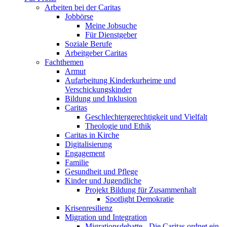
Arbeiten bei der Caritas
Jobbörse
Meine Jobsuche
Für Dienstgeber
Soziale Berufe
Arbeitgeber Caritas
Fachthemen
Armut
Aufarbeitung Kinderkurheime und
Verschickungskinder
Bildung und Inklusion
Caritas
Geschlechtergerechtigkeit und Vielfalt
Theologie und Ethik
Caritas in Kirche
Digitalisierung
Engagement
Familie
Gesundheit und Pflege
Kinder und Jugendliche
Projekt Bildung für Zusammenhalt
Spotlight Demokratie
Krisenresilienz
Migration und Integration
Migrationsdebatte - Die Caritas ordnet ein