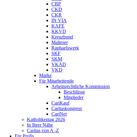
CBP
CKD
CKR
IN VIA
KAFE
KKVD
Kreuzbund
Malteser
Raphaelswerk
SKF
SKM
VKAD
VKD
Marke
Für Mitarbeitende
Arbeitsrechtliche Kommission
Beschlüsse
Mitglieder
CariKauf
Caritaskongress
CariNet
Katholikentag 2026
In Ihrer Nähe
Caritas von A -Z
Für Profis