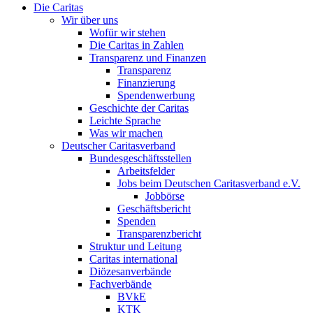
Die Caritas
Wir über uns
Wofür wir stehen
Die Caritas in Zahlen
Transparenz und Finanzen
Transparenz
Finanzierung
Spendenwerbung
Geschichte der Caritas
Leichte Sprache
Was wir machen
Deutscher Caritasverband
Bundesgeschäftsstellen
Arbeitsfelder
Jobs beim Deutschen Caritasverband e.V.
Jobbörse
Geschäftsbericht
Spenden
Transparenzbericht
Struktur und Leitung
Caritas international
Diözesanverbände
Fachverbände
BVkE
KTK