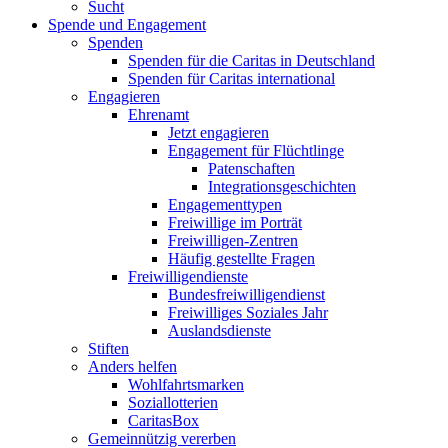
Sucht
Spende und Engagement
Spenden
Spenden für die Caritas in Deutschland
Spenden für Caritas international
Engagieren
Ehrenamt
Jetzt engagieren
Engagement für Flüchtlinge
Patenschaften
Integrationsgeschichten
Engagementtypen
Freiwillige im Porträt
Freiwilligen-Zentren
Häufig gestellte Fragen
Freiwilligendienste
Bundesfreiwilligendienst
Freiwilliges Soziales Jahr
Auslandsdienste
Stiften
Anders helfen
Wohlfahrtsmarken
Soziallotterien
CaritasBox
Gemeinnützig vererben