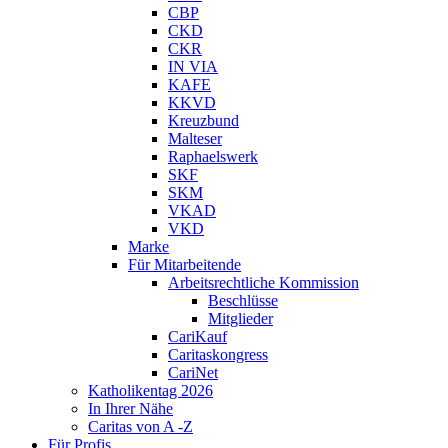
CBP
CKD
CKR
IN VIA
KAFE
KKVD
Kreuzbund
Malteser
Raphaelswerk
SKF
SKM
VKAD
VKD
Marke
Für Mitarbeitende
Arbeitsrechtliche Kommission
Beschlüsse
Mitglieder
CariKauf
Caritaskongress
CariNet
Katholikentag 2026
In Ihrer Nähe
Caritas von A -Z
Für Profis