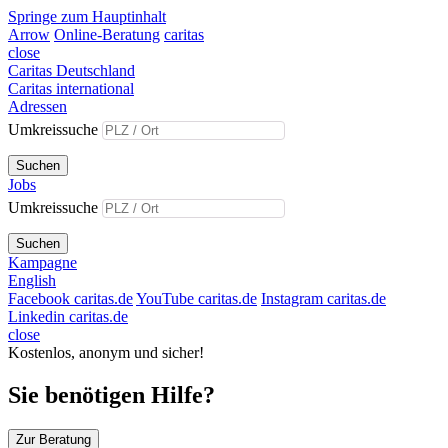
Springe zum Hauptinhalt
Arrow
Online-Beratung
caritas
close
Caritas Deutschland
Caritas international
Adressen
Umkreissuche
Suchen
Jobs
Umkreissuche
Suchen
Kampagne
English
Facebook caritas.de
YouTube caritas.de
Instagram caritas.de
Linkedin caritas.de
close
Kostenlos, anonym und sicher!
Sie benötigen Hilfe?
Zur Beratung