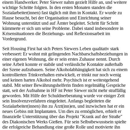
einem Handwerker. Peter Siewer nahm gezielt Hilfe an, und weitere
wichtige Schritte folgten. In den ersten Monaten standen die
Sozialarbeiter(innen) fast täglich mit ihm in Kontakt. Er wurde zu
Hause besucht, bei der Organisation und Einrichtung seiner
Wohnung unterstützt und auf Ämter begleitet. Schritt für Schritt
kümmerte er sich um seine Probleme. Dabei stand insbesondere in
Krisensituationen die Beziehungs- und Reflexionsarbeit im
Vordergrund.
Seit Housing First hat sich Peters Siewers Leben qualitativ stark
verbessert: Er wohnt mit gelingenden Nachbarschaftsbeziehungen in
einer eigenen Wohnung, die er sein erstes Zuhause nennt. Durch
seine Arbeit konnte er stabile und verlässliche Kontakte außerhalb
der Szene aufzubauen. Seine Alkoholabhängigkeit hat sich zu einem
kontrollierten Trinkverhalten entwickelt, er trinkt nur noch wenig
und keinen harten Alkohol mehr. Psychisch ist er weitestgehend
stabil. Mit seiner Bewährungshelferin finden regelmäßig Gespräche
statt, seit der Aufnahme in HF ist Peter Siewer nicht mehr straffällig
geworden. Mit Hilfe der Schuldnerberatung wurde vor einiger Zeit
sein Insolvenzverfahren eingeleitet. Anfangs begleiteten die
Sozialarbeiter(innen) ihn zu Ärzt(inn)en, und inzwischen hat er ein
neues Gebiss mit Implantaten. Um dies zu ermöglichen, erhielt er
finanzielle Unterstützung über das Projekt "Krank auf der Straße"
des Diakonischen Werks Gießen. Für sein Selbstbewusstsein spielte
die erfolgreiche Behandlung eine große Rolle und motivierte ihn