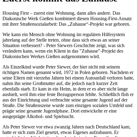
Housing First – zuerst eine Wohnung, dann alles andere. Das
Diakonische Werk Gießen kombiniert ­diesen Housing-First-Ansatz
mit ihrer Straßensozialarbeit: Das „Zuhause“-Projekt war geboren.
Wie kann ein Mensch ohne Wohnung im regulären Hilfesystem
jahrelang auf der Stelle treten, ohne dass sich etwas an seiner
Situation verbessert? - Peter Siewers Geschichte zeigt, was sich
verändern kann, wenn ein Klient in das "Zuhause"-Projekt des
Diakonischen Werkes Gießen aufgenommen wird.
Als Einzelkind wurde Peter Siewer, der hier nicht mit seinem
richtigen Namen genannt wird, 1972 in Polen geboren. Nachdem er
seine Eltern mit vierzehn Jahren bei einem Autounfall verloren hatte,
nahm ihn seine Großmutter auf, die jedoch nach kurzer Zeit
ebenfalls starb. Er kam in ein Heim, in dem er es aber nicht lange
aushielt, weil ihm eine feste Bezugsperson fehlte. Schließlich floh er
aus der Einrichtung und verbrachte seine gesamte Jugend auf der
Straße. Die Straßenszene wurde zum einzigen sozialen Umfeld und
prägte seine gesamte Jugendphase. Dort entwickelte er eine
ausgeprägte Alkohol- und Spielsucht.
Als Peter Siewer vor etwa zwanzig Jahren nach Deutschland kam,
hatte er sich zum Ziel gesetzt, etwas Eigenes aufzubauen. Er