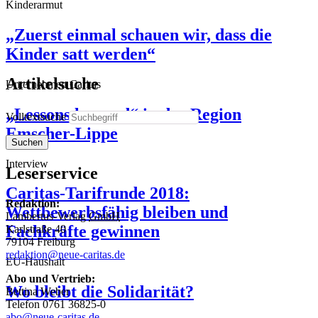
Kinderarmut
„Zuerst einmal schauen wir, dass die
Kinder satt werden“
Artikelsuche
Unternehmen Caritas
„Lessons learned“ in der Region
Volltextsuche
Emscher-Lippe
Suchen
Interview
Leserservice
Caritas-Tarifrunde 2018:
Redaktion:
Wettbewerbsfähig bleiben und
Lambertus-Verlag
GmbH
Fachkräfte gewinnen
Karlstraße 40
79104 Freiburg
redaktion@neue-caritas.de
EU-Haushalt
Abo und Vertrieb:
Wo bleibt die Solidarität?
Bettina Weber
Telefon 0761 36825-0
abo@neue-caritas.de