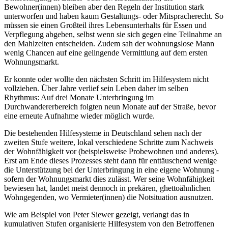
Bewohner(innen) bleiben aber den Regeln der Institution stark
unterworfen und haben kaum Gestaltungs- oder Mitspracherecht. So
müssen sie einen Großteil ihres Lebensunterhalts für Essen und
Verpflegung abgeben, selbst wenn sie sich gegen eine Teilnahme an
den Mahlzeiten entscheiden. Zudem sah der wohnungslose Mann
wenig Chancen auf eine gelingende Vermittlung auf dem ersten
Wohnungsmarkt.
Er konnte oder wollte den nächsten Schritt im Hilfesystem nicht
vollziehen. Über Jahre verlief sein Leben daher im selben
Rhythmus: Auf drei Monate Unterbringung im
Durchwandererbereich folgten neun Monate auf der Straße, bevor
eine erneute Aufnahme wieder möglich wurde.
Die bestehenden Hilfesysteme in Deutschland sehen nach der
zweiten Stufe weitere, lokal verschiedene Schritte zum Nachweis
der Wohnfähigkeit vor (beispielsweise Probewohnen und anderes).
Erst am Ende dieses Prozesses steht dann für enttäuschend wenige
die Unterstützung bei der Unterbringung in eine eigene Wohnung -
sofern der Wohnungsmarkt dies zulässt. Wer seine Wohnfähigkeit
bewiesen hat, landet meist dennoch in prekären, ghettoähnlichen
Wohngegenden, wo Vermieter(innen) die Notsituation ausnutzen.
Wie am Beispiel von Peter Siewer gezeigt, verlangt das in
kumulativen Stufen organisierte Hilfesystem von den Betroffenen