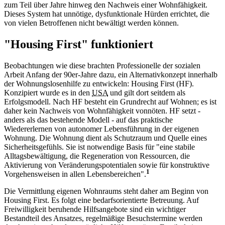
zum Teil über Jahre hinweg den Nachweis einer Wohnfähigkeit.
Dieses System hat unnötige, dysfunktionale Hürden errichtet, die
von vielen Betroffenen nicht bewältigt werden können.
"Housing First" funktioniert
Beobachtungen wie diese brachten Profes­sionelle der sozialen
Arbeit Anfang der 90er-Jahre dazu, ein Alternativkonzept innerhalb
der Wohnungslosenhilfe zu entwickeln: Housing First (HF).
Konzipiert wurde es in den
USA
und gilt dort seitdem als
Erfolgsmodell. Nach HF besteht ein Grundrecht auf Wohnen; es ist
daher kein Nachweis von Wohnfähigkeit vonnöten. HF setzt -
anders als das bestehende Modell - auf das praktische
Wiedererlernen von autonomer Lebensführung in der eigenen
Wohnung. Die Wohnung dient als Schutzraum und Quelle eines
Sicherheitsgefühls. Sie ist notwendige Basis für "eine stabile
Alltagsbewältigung, die Regeneration von Ressourcen, die
Aktivierung von Veränderungspotentialen sowie für konstruktive
1
Vorgehensweisen in allen Lebensbereichen".
Die Vermittlung eigenen Wohnraums steht daher am Beginn von
Housing First. Es folgt eine bedarfsorientierte Betreuung. Auf
Freiwilligkeit beruhende Hilfsangebote sind ein wichtiger
Bestandteil des Ansatzes, regelmäßige Besuchstermine werden