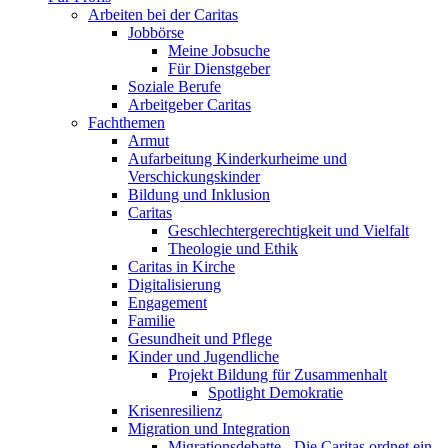
Arbeiten bei der Caritas
Jobbörse
Meine Jobsuche
Für Dienstgeber
Soziale Berufe
Arbeitgeber Caritas
Fachthemen
Armut
Aufarbeitung Kinderkurheime und
Verschickungskinder
Bildung und Inklusion
Caritas
Geschlechtergerechtigkeit und Vielfalt
Theologie und Ethik
Caritas in Kirche
Digitalisierung
Engagement
Familie
Gesundheit und Pflege
Kinder und Jugendliche
Projekt Bildung für Zusammenhalt
Spotlight Demokratie
Krisenresilienz
Migration und Integration
Migrationsdebatte - Die Caritas ordnet ein