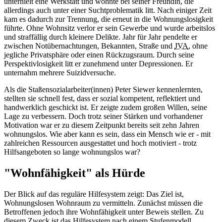
unterhielt eine Werkstatt und wohnte bei seiner Freundin, die
allerdings auch unter einer Suchtproblematik litt. Nach einiger Zeit
kam es dadurch zur Trennung, die erneut in die Wohnungslosigkeit
führte. Ohne Wohnsitz verlor er sein Gewerbe und wurde arbeitslos
und straffällig durch kleinere Delikte. Jahr für Jahr pendelte er
zwischen Notübernachtungen, Bekannten, Straße und
JVA
, ohne
jegliche Privatsphäre oder einen Rückzugsraum. Durch seine
Perspektivlosigkeit litt er zunehmend unter Depressionen. Er
unternahm mehrere Suizidversuche.
Als die Staßensozialarbeiter(innen) Peter Siewer kennenlernten,
stellten sie schnell fest, dass er sozial kompetent, reflektiert und
handwerklich geschickt ist. Er zeigte zudem großen Willen, seine
Lage zu verbessern. Doch trotz seiner Stärken und vorhandener
Motivation war er zu diesem Zeitpunkt bereits seit zehn Jahren
wohnungslos. Wie aber kann es sein, dass ein Mensch wie er - mit
zahlreichen Ressourcen ausgestattet und hoch motiviert - trotz
Hilfsangeboten so lange wohnungslos war?
"Wohnfähigkeit" als Hürde
Der Blick auf das reguläre Hilfesystem zeigt: Das Ziel ist,
Wohnungslosen Wohnraum zu vermitteln. Zunächst müssen die
Betroffenen jedoch ihre Wohnfähigkeit unter Beweis stellen. Zu
diesem Zweck ist das Hilfesystem nach einem Stufenmodell