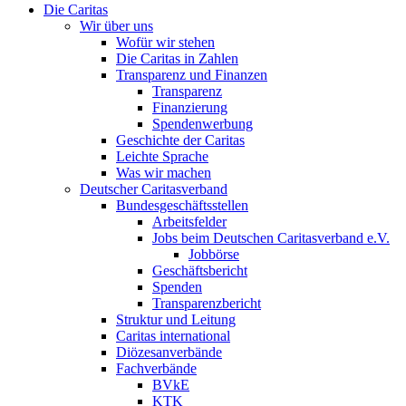
Die Caritas
Wir über uns
Wofür wir stehen
Die Caritas in Zahlen
Transparenz und Finanzen
Transparenz
Finanzierung
Spendenwerbung
Geschichte der Caritas
Leichte Sprache
Was wir machen
Deutscher Caritasverband
Bundesgeschäftsstellen
Arbeitsfelder
Jobs beim Deutschen Caritasverband e.V.
Jobbörse
Geschäftsbericht
Spenden
Transparenzbericht
Struktur und Leitung
Caritas international
Diözesanverbände
Fachverbände
BVkE
KTK