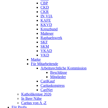
CBP
CKD
CKR
IN VIA
KAFE
KKVD
Kreuzbund
Malteser
Raphaelswerk
SKF
SKM
VKAD
VKD
Marke
Für Mitarbeitende
Arbeitsrechtliche Kommission
Beschlüsse
Mitglieder
CariKauf
Caritaskongress
CariNet
Katholikentag 2026
In Ihrer Nähe
Caritas von A -Z
Für Profis