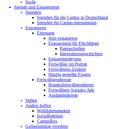
Sucht
Spende und Engagement
Spenden
Spenden für die Caritas in Deutschland
Spenden für Caritas international
Engagieren
Ehrenamt
Jetzt engagieren
Engagement für Flüchtlinge
Patenschaften
Integrationsgeschichten
Engagementtypen
Freiwillige im Porträt
Freiwilligen-Zentren
Häufig gestellte Fragen
Freiwilligendienste
Bundesfreiwilligendienst
Freiwilliges Soziales Jahr
Auslandsdienste
Stiften
Anders helfen
Wohlfahrtsmarken
Soziallotterien
CaritasBox
Gemeinnützig vererben