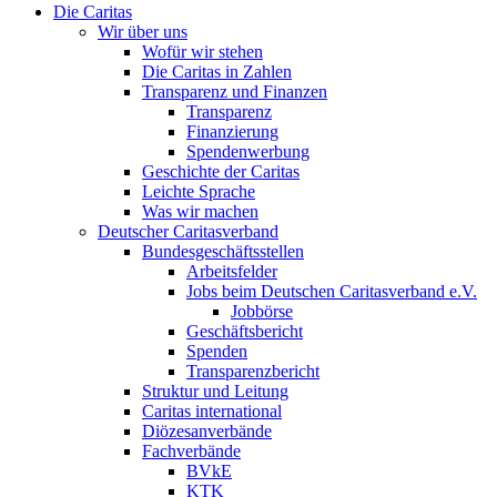
Die Caritas
Wir über uns
Wofür wir stehen
Die Caritas in Zahlen
Transparenz und Finanzen
Transparenz
Finanzierung
Spendenwerbung
Geschichte der Caritas
Leichte Sprache
Was wir machen
Deutscher Caritasverband
Bundesgeschäftsstellen
Arbeitsfelder
Jobs beim Deutschen Caritasverband e.V.
Jobbörse
Geschäftsbericht
Spenden
Transparenzbericht
Struktur und Leitung
Caritas international
Diözesanverbände
Fachverbände
BVkE
KTK