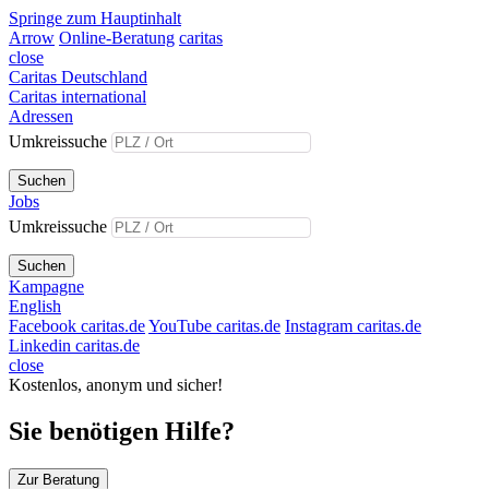
Springe zum Hauptinhalt
Arrow
Online-Beratung
caritas
close
Caritas Deutschland
Caritas international
Adressen
Umkreissuche
Suchen
Jobs
Umkreissuche
Suchen
Kampagne
English
Facebook caritas.de
YouTube caritas.de
Instagram caritas.de
Linkedin caritas.de
close
Kostenlos, anonym und sicher!
Sie benötigen Hilfe?
Zur Beratung