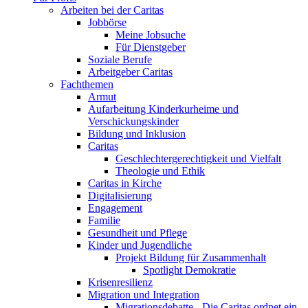
Arbeiten bei der Caritas
Jobbörse
Meine Jobsuche
Für Dienstgeber
Soziale Berufe
Arbeitgeber Caritas
Fachthemen
Armut
Aufarbeitung Kinderkurheime und
Verschickungskinder
Bildung und Inklusion
Caritas
Geschlechtergerechtigkeit und Vielfalt
Theologie und Ethik
Caritas in Kirche
Digitalisierung
Engagement
Familie
Gesundheit und Pflege
Kinder und Jugendliche
Projekt Bildung für Zusammenhalt
Spotlight Demokratie
Krisenresilienz
Migration und Integration
Migrationsdebatte - Die Caritas ordnet ein