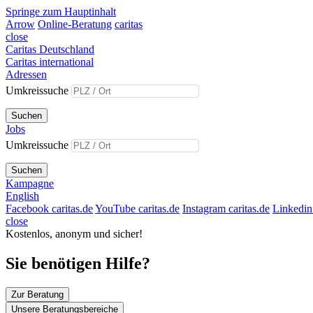
Springe zum Hauptinhalt
Arrow
Online-Beratung
caritas
close
Caritas Deutschland
Caritas international
Adressen
Umkreissuche
Suchen
Jobs
Umkreissuche
Suchen
Kampagne
English
Facebook caritas.de
YouTube caritas.de
Instagram caritas.de
Linkedin 
close
Kostenlos, anonym und sicher!
Sie benötigen Hilfe?
Zur Beratung
Unsere Beratungsbereiche