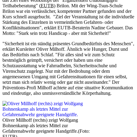
das Ziel eines Workshops der "Ergänzenden Unabhängigen
Teilhabeberatung" (
EUTB
) Brilon. Mit der Wing-Tsun-Schule
Brilon war ein verlässlicher, kompetenter Partner gefunden und der
Kurs schnell ausgebucht. "Ziel der Veranstaltung ist die individuelle
Stärkung des Einzelnen in vermeintlichen Gefahren- oder
Konfliktsituationen", erklärt EUTB-Beraterin Nadine Gebauer. Das
Motto: "Stark sein trotz Handicap - aber mit Sicherheit!"
"Sicherheit ist ein ständig präsentes Grundbedürfnis des Menschen",
erklärt Kursleiter Oliver Milhoff. Ähnlich wie Hunger, Durst und
das Bedürfnis nach Schlaf. "Für alles sind wir zum Schutz
bestmöglich geimpft, versichert oder haben uns eine
Schutzausstattung wie Fahrradhelm, Sicherheitsschuhe und
Virenschutz zugelegt. Nur mit der Bedrohung oder dem
angemessenen Umgang mit Gefahrensituationen für einen selbst,
setzt man sich relativ wenig oder gar nicht auseinander." Der
Präventions-Profi Milhoff achtete auf eine situative Kommunikation
und eindeutige, also unmissverständliche Körperhaltung.
Oliver Millhoff (rechts) zeigt Wolfgang
Bohnenkamp als letztes Mittel zur
Gefahrenabwehr geeignete Handgriffe.
(Foto:
EUTB)