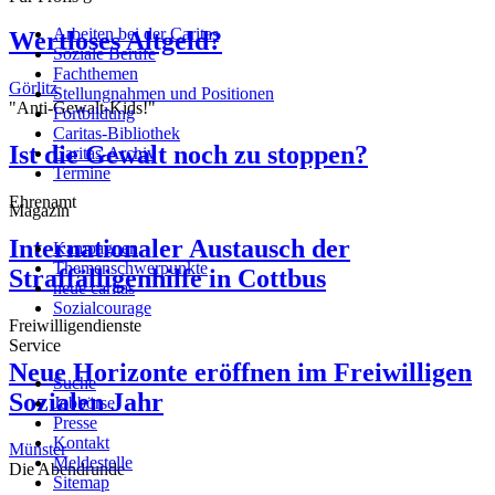
Arbeiten bei der Caritas
Wertloses Altgeld?
Soziale Berufe
Fachthemen
Görlitz
Stellungnahmen und Positionen
"Anti-Gewalt-Kids!"
Fortbildung
Caritas-Bibliothek
Ist die Gewalt noch zu stoppen?
Caritas-Archiv
Termine
Ehrenamt
Magazin
Internationaler Austausch der
Kampagnen
Themenschwerpunkte
Straffälligenhilfe in Cottbus
neue caritas
Sozialcourage
Freiwilligendienste
Service
Neue Horizonte eröffnen im Freiwilligen
Suche
Sozialen Jahr
Jobbörse
Presse
Kontakt
Münster
Meldestelle
Die Abendrunde
Sitemap