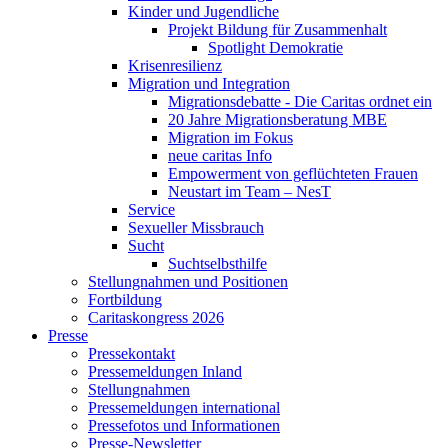
Kinder und Jugendliche
Projekt Bildung für Zusammenhalt
Spotlight Demokratie
Krisenresilienz
Migration und Integration
Migrationsdebatte - Die Caritas ordnet ein
20 Jahre Migrationsberatung MBE
Migration im Fokus
neue caritas Info
Empowerment von geflüchteten Frauen
Neustart im Team – NesT
Service
Sexueller Missbrauch
Sucht
Suchtselbsthilfe
Stellungnahmen und Positionen
Fortbildung
Caritaskongress 2026
Presse
Pressekontakt
Pressemeldungen Inland
Stellungnahmen
Pressemeldungen international
Pressefotos und Informationen
Presse-Newsletter