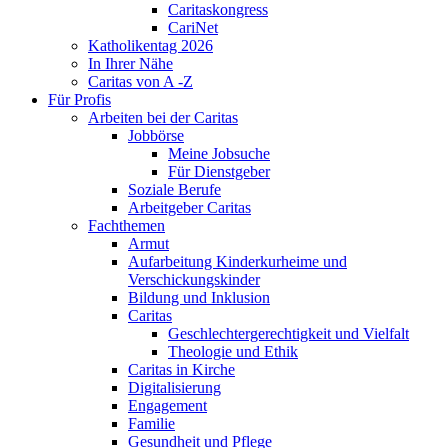
Caritaskongress
CariNet
Katholikentag 2026
In Ihrer Nähe
Caritas von A -Z
Für Profis
Arbeiten bei der Caritas
Jobbörse
Meine Jobsuche
Für Dienstgeber
Soziale Berufe
Arbeitgeber Caritas
Fachthemen
Armut
Aufarbeitung Kinderkurheime und
Verschickungskinder
Bildung und Inklusion
Caritas
Geschlechtergerechtigkeit und Vielfalt
Theologie und Ethik
Caritas in Kirche
Digitalisierung
Engagement
Familie
Gesundheit und Pflege