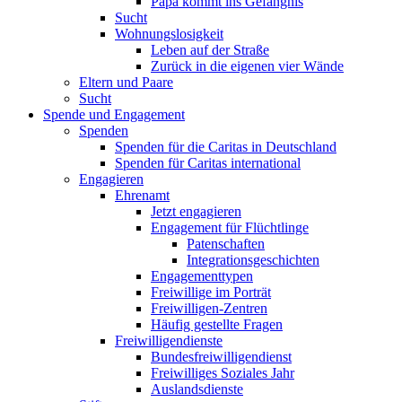
Papa kommt ins Gefängnis
Sucht
Wohnungslosigkeit
Leben auf der Straße
Zurück in die eigenen vier Wände
Eltern und Paare
Sucht
Spende und Engagement
Spenden
Spenden für die Caritas in Deutschland
Spenden für Caritas international
Engagieren
Ehrenamt
Jetzt engagieren
Engagement für Flüchtlinge
Patenschaften
Integrationsgeschichten
Engagementtypen
Freiwillige im Porträt
Freiwilligen-Zentren
Häufig gestellte Fragen
Freiwilligendienste
Bundesfreiwilligendienst
Freiwilliges Soziales Jahr
Auslandsdienste