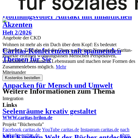
Gutes aus 2. Hand
Hoffnungsvoller Auftakt mit inhaltlichen
Akzenten
Heft 2/2026
Angebote der CKD
Wohnen ist mehr als ein Dach über dem Kopf: Es bedeutet
Caritas-Konferenzen mit spannenden
Sicherheit, Teilhabe und die Chance auf einen Neuanfang. Caritas-
Projekte eröffnen wohnungslosen Menschen Perspektiven,
Themen für Sie
verwandeln Leerstand in Lebensraum und machen neue Formen des
Zusammenlebens möglich.
Mehr
Miteinander
Kostenlos bestellen
Anpacken für Mensch und Umwelt
Weitere Informationen zum Thema
Integration
Links
Seelenräume kreativ gestaltet
WWW.caritas-brilon.de
Projekt "Büchersofa"
Facebook caritas.de
YouTube caritas.de
Instagram caritas.de
nach
Linkedin caritas.de
oben
Mit Kindern Welt der Bücher entdecken