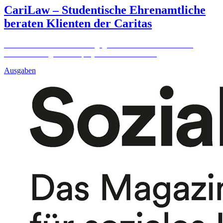
CariLaw – Studentische Ehrenamtliche
beraten Klienten der Caritas
Jura-Studentin Julia Elster engagiert sich ehrenamtlich in der
Rechtsberatung des Pilotprojekts CariLaw.
Mehr
Ausgaben
Baden-Württemberg
Stiftung aktiv
Engagement gegen die Einsamkeit
Mittelstandspreis
Herz am rechten Fleck
Innovatio-Preis
Ehrenamtliche in Bodensee-Region
kümmern sich um LKW-Fahrer