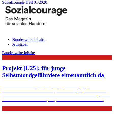
Sozialcourage Heft 01/2020
Bundesweite Inhalte
Ausgaben
Bundesweite Inhalte
Projekt [U25]: für junge
Selbstmordgefährdete ehrenamtlich da
Im bundesweiten Projekt [U25] engagieren sich junge
Ehrenamtliche als Berater für Jugendliche und junge Erwachsene,
die nicht mehr leben wollen. Online und vollkommen anonym. Der
Bedarf ist enorm. Einer der [U25]-Standorte ist Biberach.
Mehr