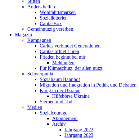
Stiften
Anders helfen
Wohlfahrtsmarken
Soziallotterien
CaritasBox
Gemeinnützig vererben
Magazin
Kampagnen
Caritas verbindet Generationen
Caritas öffnet Türen
Frieden beginnt bei mir
Meldungen
Für Klimaschutz, der allen nutzt
Schwerpunkt
Sozialraum Bahnhof
Migration und Integration in Politik und Debatten
Krieg in der Ukraine
Hilfebörse Ukraine
Sterben und Tod
Medien
Sozialcourage
Abonnement
Archiv
Jahrgang 2022
Jahrgang 2023