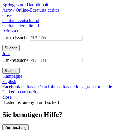
Springe zum Hauptinhalt
Arrow
Online-Beratung
caritas
close
Caritas Deutschland
Caritas international
Adressen
Umkreissuche
Suchen
Jobs
Umkreissuche
Suchen
Kampagne
English
Facebook caritas.de
YouTube caritas.de
Instagram caritas.de
Linkedin caritas.de
close
Kostenlos, anonym und sicher!
Sie benötigen Hilfe?
Zur Beratung