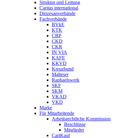
Struktur und Leitung
Caritas international
Diözesanverbände
Fachverbände
BVkE
KTK
CBP
CKD
CKR
IN VIA
KAFE
KKVD
Kreuzbund
Malteser
Raphaelswerk
SKF
SKM
VKAD
VKD
Marke
Für Mitarbeitende
Arbeitsrechtliche Kommission
Beschlüsse
Mitglieder
CariKauf