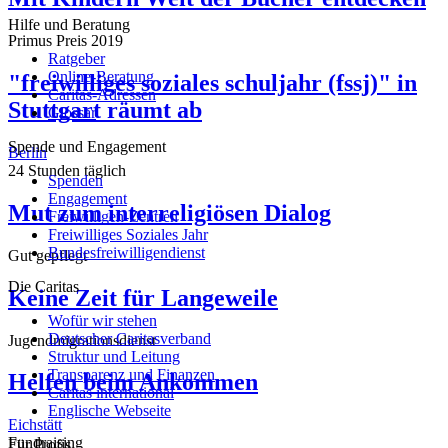
Hilfe und Beratung
Primus Preis 2019
Ratgeber
Online-Beratung
"freiwilliges soziales schuljahr (fssj)" in
Caritas-Adressen
Stuttgart räumt ab
Glossar
Spende und Engagement
Berlin
24 Stunden täglich
Spenden
Engagement
Mut zum interreligiösen Dialog
Freiwilligen-Zentren
Freiwilliges Soziales Jahr
Bundesfreiwilligendienst
Gut gepflegt
Die Caritas
Keine Zeit für Langeweile
Wofür wir stehen
Deutscher Caritasverband
Jugendmigrationsdienst
Struktur und Leitung
Transparenz und Finanzen
Helfen beim Ankommen
Caritas international
Englische Webseite
Eichstätt
Fundraising
Für Profis