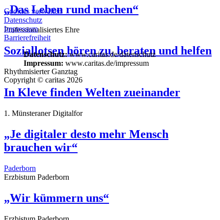
„Das Leben rund machen“
Cookies verwalten
Datenschutz
Impressum
Professionalisiertes Ehre
Barrierefreiheit
Soziallotsen hören zu, beraten und helfen
Datenschutz:
www.caritas.de/datenschutz
Impressum:
www.caritas.de/impressum
Rhythmisierter Ganztag
Copyright © caritas 2026
In Kleve finden Welten zueinander
1. Münsteraner Digitalfor
„Je digitaler desto mehr Mensch
brauchen wir“
Paderborn
Erzbistum Paderborn
„Wir kümmern uns“
Erzbistum Paderborn