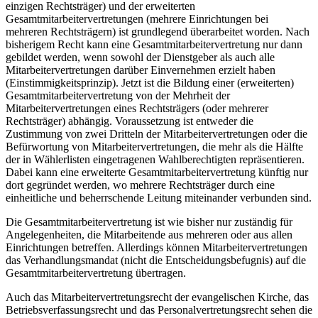
einzigen Rechtsträger) und der erweiterten
Gesamtmitarbeitervertretungen (mehrere Einrichtungen bei
mehreren Rechtsträgern) ist grundlegend überarbeitet worden. Nach
bisherigem Recht kann eine Gesamtmitarbeitervertretung nur dann
gebildet werden, wenn sowohl der Dienstgeber als auch alle
Mitarbeitervertretungen darüber Einvernehmen erzielt haben
(Einstimmigkeitsprinzip). Jetzt ist die Bildung einer (erweiterten)
Gesamtmitarbeitervertretung von der Mehrheit der
Mitarbeitervertretungen eines Rechtsträgers (oder mehrerer
Rechtsträger) abhängig. Voraussetzung ist entweder die
Zustimmung von zwei Dritteln der Mitarbeitervertretungen oder die
Befürwortung von Mitarbeiterver­tre­tungen, die mehr als die Hälfte
der in Wählerlisten eingetragenen Wahlberechtigten repräsentieren.
Dabei kann eine erweiterte Gesamtmitarbeitervertretung künftig nur
dort gegründet werden, wo mehrere Rechtsträger durch eine
einheitliche und beherrschende Leitung miteinander verbunden sind.
Die Gesamtmitarbeitervertretung ist wie bisher nur zuständig für
Angelegenheiten, die Mitarbeitende aus mehreren oder aus allen
Einrichtungen betreffen. Allerdings können Mitarbeitervertretungen
das Verhandlungsmandat (nicht die Entscheidungsbefugnis) auf die
Gesamtmitarbeitervertretung übertragen.
Auch das Mitarbeitervertretungsrecht der evangelischen Kirche, das
Betriebsverfassungsrecht und das Personalvertretungsrecht sehen die