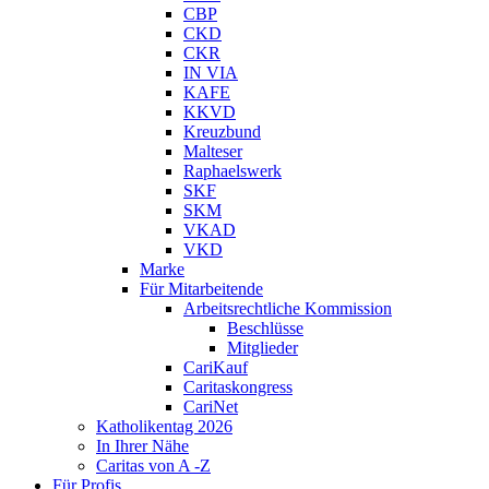
CBP
CKD
CKR
IN VIA
KAFE
KKVD
Kreuzbund
Malteser
Raphaelswerk
SKF
SKM
VKAD
VKD
Marke
Für Mitarbeitende
Arbeitsrechtliche Kommission
Beschlüsse
Mitglieder
CariKauf
Caritaskongress
CariNet
Katholikentag 2026
In Ihrer Nähe
Caritas von A -Z
Für Profis