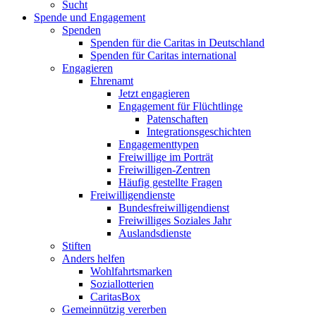
Sucht
Spende und Engagement
Spenden
Spenden für die Caritas in Deutschland
Spenden für Caritas international
Engagieren
Ehrenamt
Jetzt engagieren
Engagement für Flüchtlinge
Patenschaften
Integrationsgeschichten
Engagementtypen
Freiwillige im Porträt
Freiwilligen-Zentren
Häufig gestellte Fragen
Freiwilligendienste
Bundesfreiwilligendienst
Freiwilliges Soziales Jahr
Auslandsdienste
Stiften
Anders helfen
Wohlfahrtsmarken
Soziallotterien
CaritasBox
Gemeinnützig vererben