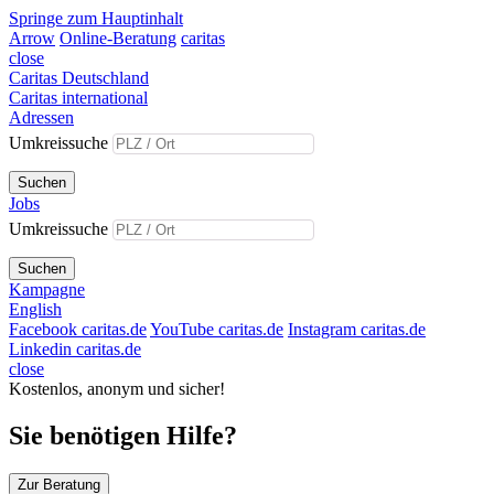
Springe zum Hauptinhalt
Arrow
Online-Beratung
caritas
close
Caritas Deutschland
Caritas international
Adressen
Umkreissuche
Suchen
Jobs
Umkreissuche
Suchen
Kampagne
English
Facebook caritas.de
YouTube caritas.de
Instagram caritas.de
Linkedin caritas.de
close
Kostenlos, anonym und sicher!
Sie benötigen Hilfe?
Zur Beratung