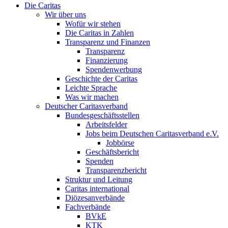
Die Caritas
Wir über uns
Wofür wir stehen
Die Caritas in Zahlen
Transparenz und Finanzen
Transparenz
Finanzierung
Spendenwerbung
Geschichte der Caritas
Leichte Sprache
Was wir machen
Deutscher Caritasverband
Bundesgeschäftsstellen
Arbeitsfelder
Jobs beim Deutschen Caritasverband e.V.
Jobbörse
Geschäftsbericht
Spenden
Transparenzbericht
Struktur und Leitung
Caritas international
Diözesanverbände
Fachverbände
BVkE
KTK