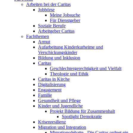
Arbeiten bei der Caritas
Jobbörse
Meine Jobsuche
Für Dienstgeber
Soziale Berufe
Arbeitgeber Caritas
Fachthemen
Armut
Aufarbeitung Kinderkurheime und
Verschickungskinder
Bildung und Inklusion
Caritas
Geschlechtergerechtigkeit und Vielfalt
Theologie und Ethik
Caritas in Kirche
Digitalisierung
Engagement
Familie
Gesundheit und Pflege
Kinder und Jugendliche
Projekt Bildung für Zusammenhalt
Spotlight Demokratie
Krisenresilienz
Migration und Integration
Migrationsdebatte - Die Caritas ordnet ein