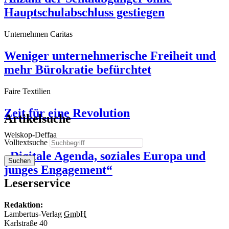
Hauptschul­abschluss gestiegen
Unternehmen Caritas
Weniger unternehmerische Freiheit und
mehr Bürokratie befürchtet
Faire Textilien
Zeit für eine Revolution
Artikelsuche
Welskop-Deffaa
Volltextsuche
„Digitale Agenda, soziales Europa und
Suchen
junges Engagement“
Leserservice
Redaktion:
Lambertus-Verlag
GmbH
Karlstraße 40