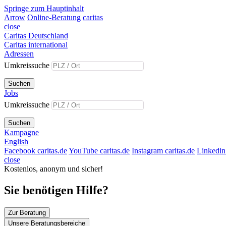
Springe zum Hauptinhalt
Arrow
Online-Beratung
caritas
close
Caritas Deutschland
Caritas international
Adressen
Umkreissuche
Suchen
Jobs
Umkreissuche
Suchen
Kampagne
English
Facebook caritas.de
YouTube caritas.de
Instagram caritas.de
Linkedin 
close
Kostenlos, anonym und sicher!
Sie benötigen Hilfe?
Zur Beratung
Unsere Beratungsbereiche