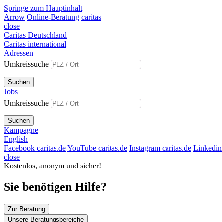
Springe zum Hauptinhalt
Arrow
Online-Beratung
caritas
close
Caritas Deutschland
Caritas international
Adressen
Umkreissuche
Suchen
Jobs
Umkreissuche
Suchen
Kampagne
English
Facebook caritas.de
YouTube caritas.de
Instagram caritas.de
Linkedin 
close
Kostenlos, anonym und sicher!
Sie benötigen Hilfe?
Zur Beratung
Unsere Beratungsbereiche