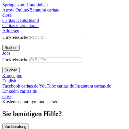
Springe zum Hauptinhalt
Arrow
Online-Beratung
caritas
close
Caritas Deutschland
Caritas international
Adressen
Umkreissuche
Suchen
Jobs
Umkreissuche
Suchen
Kampagne
English
Facebook caritas.de
YouTube caritas.de
Instagram caritas.de
Linkedin caritas.de
close
Kostenlos, anonym und sicher!
Sie benötigen Hilfe?
Zur Beratung