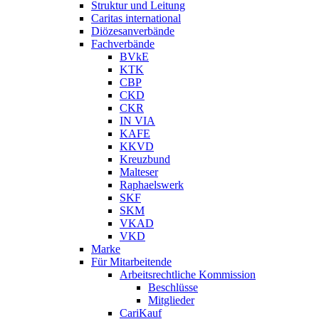
Struktur und Leitung
Caritas international
Diözesanverbände
Fachverbände
BVkE
KTK
CBP
CKD
CKR
IN VIA
KAFE
KKVD
Kreuzbund
Malteser
Raphaelswerk
SKF
SKM
VKAD
VKD
Marke
Für Mitarbeitende
Arbeitsrechtliche Kommission
Beschlüsse
Mitglieder
CariKauf