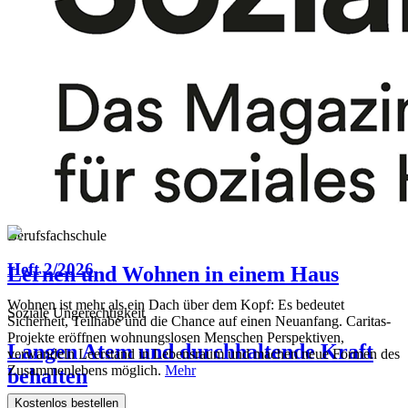
Jugendhaus
Farbtöne in Orange und Gelb
Migration
Reges Treiben und großes Stimmengewirr
Allgemeine Sozialberatung
Not ist weiblich ...!
Berufsfachschule
Heft 2/2026
Lernen und Wohnen in einem Haus
Wohnen ist mehr als ein Dach über dem Kopf: Es bedeutet
Soziale Ungerechtigkeit
Sicherheit, Teilhabe und die Chance auf einen Neuanfang. Caritas-
Projekte eröffnen wohnungslosen Menschen Perspektiven,
Langen Atem und durchhaltende Kraft
verwandeln Leerstand in Lebensraum und machen neue Formen des
Zusammenlebens möglich.
Mehr
behalten
Kostenlos bestellen