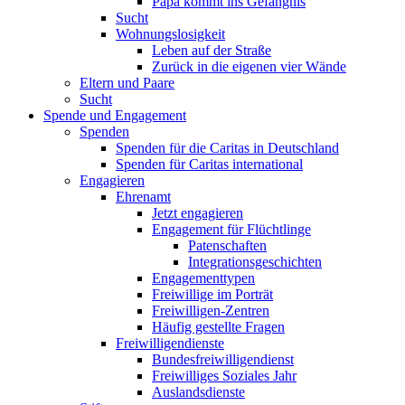
Papa kommt ins Gefängnis
Sucht
Wohnungslosigkeit
Leben auf der Straße
Zurück in die eigenen vier Wände
Eltern und Paare
Sucht
Spende und Engagement
Spenden
Spenden für die Caritas in Deutschland
Spenden für Caritas international
Engagieren
Ehrenamt
Jetzt engagieren
Engagement für Flüchtlinge
Patenschaften
Integrationsgeschichten
Engagementtypen
Freiwillige im Porträt
Freiwilligen-Zentren
Häufig gestellte Fragen
Freiwilligendienste
Bundesfreiwilligendienst
Freiwilliges Soziales Jahr
Auslandsdienste