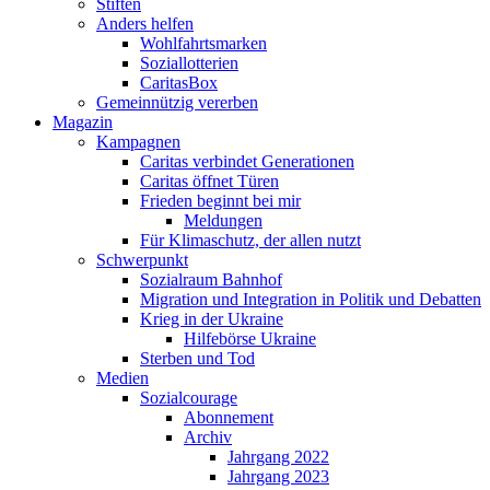
Stiften
Anders helfen
Wohlfahrtsmarken
Soziallotterien
CaritasBox
Gemeinnützig vererben
Magazin
Kampagnen
Caritas verbindet Generationen
Caritas öffnet Türen
Frieden beginnt bei mir
Meldungen
Für Klimaschutz, der allen nutzt
Schwerpunkt
Sozialraum Bahnhof
Migration und Integration in Politik und Debatten
Krieg in der Ukraine
Hilfebörse Ukraine
Sterben und Tod
Medien
Sozialcourage
Abonnement
Archiv
Jahrgang 2022
Jahrgang 2023