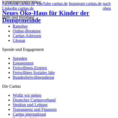
Kindertageseinrichtung
Facebook caritas.de
YouTube caritas.de
Instagram caritas.de
nach
Linkedin caritas.de
oben
Neues Öko-Haus für Kinder der
Hilfe und Beratung
Domgemeinde
Ratgeber
Online-Beratung
Caritas-Adressen
Glossar
Spende und Engagement
Spenden
Engagement
Freiwilligen-Zentren
Freiwilliges Soziales Jahr
Bundesfreiwilligendienst
Die Caritas
Wofür wir stehen
Deutscher Caritasverband
Struktur und Leitung
Transparenz und Finanzen
Caritas international