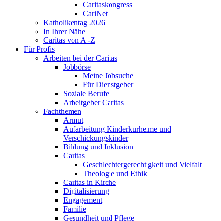
Caritaskongress
CariNet
Katholikentag 2026
In Ihrer Nähe
Caritas von A -Z
Für Profis
Arbeiten bei der Caritas
Jobbörse
Meine Jobsuche
Für Dienstgeber
Soziale Berufe
Arbeitgeber Caritas
Fachthemen
Armut
Aufarbeitung Kinderkurheime und
Verschickungskinder
Bildung und Inklusion
Caritas
Geschlechtergerechtigkeit und Vielfalt
Theologie und Ethik
Caritas in Kirche
Digitalisierung
Engagement
Familie
Gesundheit und Pflege