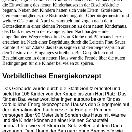
die Einweihung des neuen Kinderhauses in der Bischofskirche
begann. Neben den Kindern hatten sich viele Eltern, Großeltern,
Gemeindemitglieder, die Bistumsleitung, der Oberbürgermeister und
weitere Gäste am 4. April versammelt und zogen nach dem
Gottesdienst in einer kleinen Prozession zu dem neuen Kinderhaus,
das Dank eines von der evangelischen Nachbargemeinde
eingeräumten Wegerechts direkt von Kirche und Pfarrhaus her zu
erreichen ist. Nach einer Begrüßung durch die Leiterin Frau Sauer
konnte Bischof Zdarsa das Haus segnen und den Segensspruch an
den Türsturz des Einganges schreiben. Bei Gesprächen und
Besichtigungen in dem neuen Haus war die Freude über die guten
Bedingungen für die Kinder bei vielen zu spüren.
Vorbildliches Energiekonzept
Das Gebäude wurde durch die Stadt Görlitz errichtet und
bietet für 106 Kinder von der Krippe bis zum Hort Platz. Das
für den Bau verantwortliche Ingenieurbüro bekam für das
vorbildliche Energiekonzept des Hauses den Siegerpreis auf
der internationalen Fachmesse für Energie. Pumpen
versorgen über 90 Meter tiefe Sonden das Haus mit Wärme
und die Kinder können an einer kleinen Schautafel
beobachten, wie viel Strom die Solarzellen auf dem Dach
erzeugen. Damit kann der Bau ganz ohne Brennstoffe wie