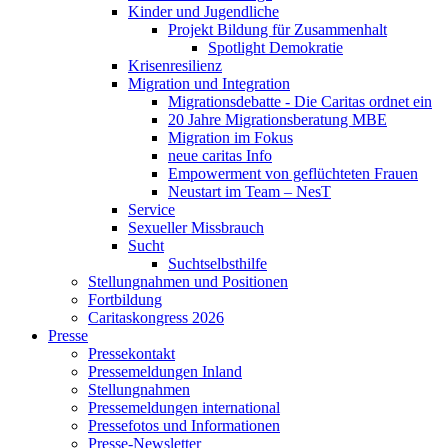
Kinder und Jugendliche
Projekt Bildung für Zusammenhalt
Spotlight Demokratie
Krisenresilienz
Migration und Integration
Migrationsdebatte - Die Caritas ordnet ein
20 Jahre Migrationsberatung MBE
Migration im Fokus
neue caritas Info
Empowerment von geflüchteten Frauen
Neustart im Team – NesT
Service
Sexueller Missbrauch
Sucht
Suchtselbsthilfe
Stellungnahmen und Positionen
Fortbildung
Caritaskongress 2026
Presse
Pressekontakt
Pressemeldungen Inland
Stellungnahmen
Pressemeldungen international
Pressefotos und Informationen
Presse-Newsletter