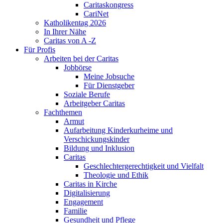
Caritaskongress
CariNet
Katholikentag 2026
In Ihrer Nähe
Caritas von A -Z
Für Profis
Arbeiten bei der Caritas
Jobbörse
Meine Jobsuche
Für Dienstgeber
Soziale Berufe
Arbeitgeber Caritas
Fachthemen
Armut
Aufarbeitung Kinderkurheime und
Verschickungskinder
Bildung und Inklusion
Caritas
Geschlechtergerechtigkeit und Vielfalt
Theologie und Ethik
Caritas in Kirche
Digitalisierung
Engagement
Familie
Gesundheit und Pflege