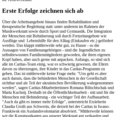
Erste Erfolge zeichnen sich ab
Über die Arbeitsangebote hinaus finden Rehabilitation und
therapeutische Begleitung statt: unter anderem im Rahmen der
Musikwerkstatt sowie durch Sport und Gymnastik. Die Integration
der Menschen mit Behidnerung soll durch Freizeitangebote wie
Ausflüge und Lebenshilfe für den Alltag (Einkaufen etc.) gefördert
werden. Das klappt mittlerweile sehr gut, zu Hause - so die
Aussagen von Familienangehörigen - sind die Jugendlichen zu
selbstbewussten Familienmitgliedern geworden, die ihren eigenen
Kopf haben, aber auch gerne mit anpacken. Anfangs, so sind sich
alle im Caritas-Team einig, war es schwierig gewesen, die Eltern
davon zu überzeugen, ihre Kinder in das Caritas-Programm zu
geben. Das ist mittlerweile keine Frage mehr. "Uns geht es aber
auch darum, dass die behinderten Menschen in der Gesellschaft
sichtbar und als Teil der ukrainischen Bevölkerung wahrgenommen
werden", sagen Caritas-Mitarbeiterinnen Romana Bilischtschak und
Marta Kachnij. Deshalb ist die Öffentlichkeitsarbeit - mit und für die
Menschen mit Behinderung - ein wichtiger Teil der Aufbauarbeit.
"Auch da gibt es immer mehr Erfolge", unterstreicht Erzieherin
Claudia Groth aus Schwerin, die derzeit bei der Caritas in Iwano-
Frankiwsk ein Auslandsvolontariat absolviert. "Mittlerweile können
wir die Kunstpostkarten aus unserer Werkstatt gut verkaufen und