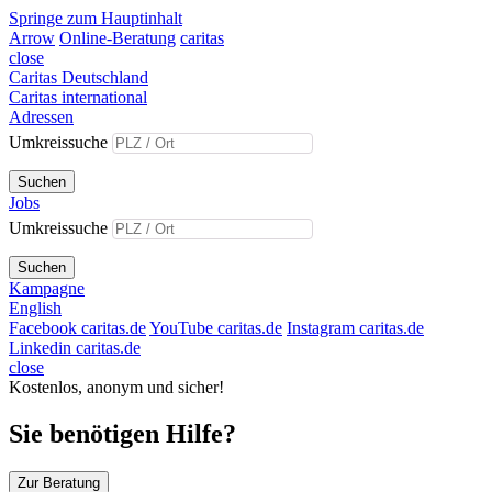
Springe zum Hauptinhalt
Arrow
Online-Beratung
caritas
close
Caritas Deutschland
Caritas international
Adressen
Umkreissuche
Suchen
Jobs
Umkreissuche
Suchen
Kampagne
English
Facebook caritas.de
YouTube caritas.de
Instagram caritas.de
Linkedin caritas.de
close
Kostenlos, anonym und sicher!
Sie benötigen Hilfe?
Zur Beratung