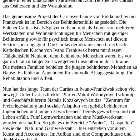
gerade in einer binationalen Partnerschaft zum Beispiel der Caritas
aus Osthessen und der Westukraine.
Das gemeinsame Projekt der Caritasverbände von Fulda und Iwano-
Frankiwsk ist im Bereich der Behindertenhilfe angesiedelt. Die
Fuldaer Caritas ist als Spitzenverband und als Träger von mehreren
Werkstätten und Wohneinrichtungen für Menschen mit geistiger
Behinderung sowie für psychisch kranke Menschen auf diesem
Sektor stark engagiert. Die Caritas der ukrainischen Griechisch-
Katholischen Kirche von Ivano-Frankiwsk betrat mit diesem
Tätigkeitsfeld Neuland, denn behinderte Menschen waren bis vor
gar nicht allzu langer Zeit weitgehend unsichtbar in der Ukraine.
Die meisten Familien behielten die jungen behinderten Menschen zu
Hause. Es fehlte an Angeboten für sinnvolle Alltagsgestaltung, für
Rehabilitation und Arbeit.
Nun hat das junge Team der Caritas in Iwano-Frankiwsk schon viel
bewegt. Unter Caritasdirektor Pfarrer-Mitrat Wolodymyr Tschomij
und Geschäftsführerin Natalia Kozakevych ist das "Zentrum für
Freizeitgestaltung und soziale Adaption von geistig behidnerten
Jugendlichen und jungen Erwachsenen" bereits gewachsen und mit
Leben erfüllt. Fünf Lernwerkstätten und eine Musikwerkstatt
wurden geschaffen. So gibt es die Bereiche "Papier", "Glasperlen"
sowie die "Näh- und Garnwerkstatt" - hier entstehen vor allem
Kunst und Accessoires. Im Aufbau sind eine Computerklasse und
die Holzwerkstatt.