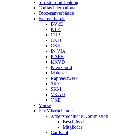
Struktur und Leitung
Caritas international
Diözesanverbände
Fachverbände
BVkE
KTK
CBP
CKD
CKR
IN VIA
KAFE
KKVD
Kreuzbund
Malteser
Raphaelswerk
SKF
SKM
VKAD
VKD
Marke
Für Mitarbeitende
Arbeitsrechtliche Kommission
Beschlüsse
Mitglieder
CariKauf