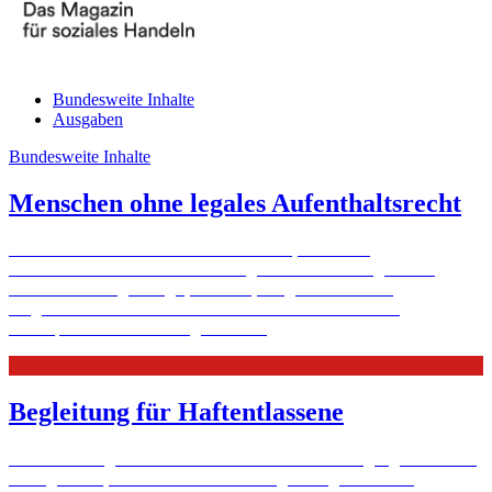
Bundesweite Inhalte
Ausgaben
Bundesweite Inhalte
Menschen ohne legales Aufenthaltsrecht
In Deutschland leben 460 000 Menschen, die weder
Aufenthaltserlaubnis noch Duldung oder Aufenthaltsgestattung
haben. In ständiger Angst, entdeckt, festgenommen und
ausgewiesen zu werden. Eine unübersichtliche und auch
widersprüchliche Rechtslage ...
Mehr
Begleitung für Haftentlassene
Die Entlassung soll eine neue Chance sein. Die Vergangenheit wird
nicht gelöscht, aber eine neue Seite aufgeschlagen. Nutzen