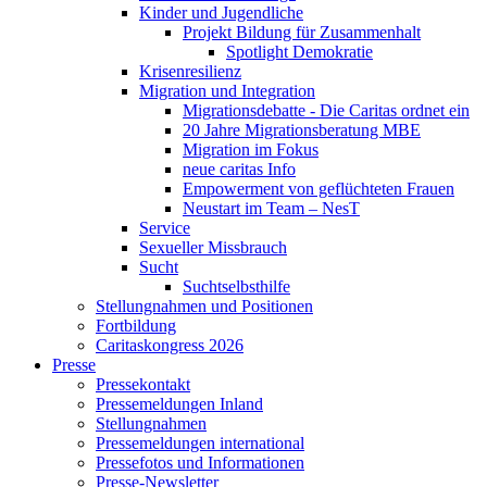
Kinder und Jugendliche
Projekt Bildung für Zusammenhalt
Spotlight Demokratie
Krisenresilienz
Migration und Integration
Migrationsdebatte - Die Caritas ordnet ein
20 Jahre Migrationsberatung MBE
Migration im Fokus
neue caritas Info
Empowerment von geflüchteten Frauen
Neustart im Team – NesT
Service
Sexueller Missbrauch
Sucht
Suchtselbsthilfe
Stellungnahmen und Positionen
Fortbildung
Caritaskongress 2026
Presse
Pressekontakt
Pressemeldungen Inland
Stellungnahmen
Pressemeldungen international
Pressefotos und Informationen
Presse-Newsletter