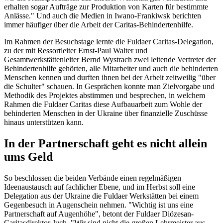
erhalten sogar Aufträge zur Produktion von Karten für bestimmte
Anlässe." Und auch die Medien in Iwano-Frankiwsk berichten
immer häufiger über die Arbeit der Caritas-Behindertenhilfe.
Im Rahmen der Besuchstage lernte die Fuldaer Caritas-Delegation,
zu der mit Ressortleiter Ernst-Paul Walter und
Gesamtwerkstättenleiter Bernd Wystrach zwei leitende Vertreter der
Behindertenhilfe gehörten, alle Mitarbeiter und auch die behinderten
Menschen kennen und durften ihnen bei der Arbeit zeitweilig "über
die Schulter" schauen. In Gesprächen konnte man Zielvorgabe und
Methodik des Projektes abstimmen und besprechen, in welchem
Rahmen die Fuldaer Caritas diese Aufbauarbeit zum Wohle der
behinderten Menschen in der Ukraine über finanzielle Zuschüsse
hinaus unterstützen kann.
In der Partnerschaft geht es nicht allein
ums Geld
So beschlossen die beiden Verbände einen regelmäßigen
Ideenaustausch auf fachlicher Ebene, und im Herbst soll eine
Delegation aus der Ukraine die Fuldaer Werkstätten bei einem
Gegenbesuch in Augenschein nehmen. "Wichtig ist uns eine
Partnerschaft auf Augenhöhe", betont der Fuldaer Diözesan-
Caritasdirektor Juch. "Wir sind nicht die großen Lehrmeister aus