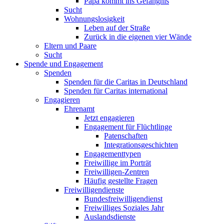
Papa kommt ins Gefängnis
Sucht
Wohnungslosigkeit
Leben auf der Straße
Zurück in die eigenen vier Wände
Eltern und Paare
Sucht
Spende und Engagement
Spenden
Spenden für die Caritas in Deutschland
Spenden für Caritas international
Engagieren
Ehrenamt
Jetzt engagieren
Engagement für Flüchtlinge
Patenschaften
Integrationsgeschichten
Engagementtypen
Freiwillige im Porträt
Freiwilligen-Zentren
Häufig gestellte Fragen
Freiwilligendienste
Bundesfreiwilligendienst
Freiwilliges Soziales Jahr
Auslandsdienste