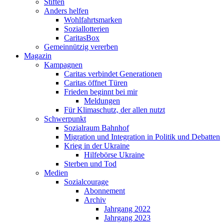
Stiften
Anders helfen
Wohlfahrtsmarken
Soziallotterien
CaritasBox
Gemeinnützig vererben
Magazin
Kampagnen
Caritas verbindet Generationen
Caritas öffnet Türen
Frieden beginnt bei mir
Meldungen
Für Klimaschutz, der allen nutzt
Schwerpunkt
Sozialraum Bahnhof
Migration und Integration in Politik und Debatten
Krieg in der Ukraine
Hilfebörse Ukraine
Sterben und Tod
Medien
Sozialcourage
Abonnement
Archiv
Jahrgang 2022
Jahrgang 2023