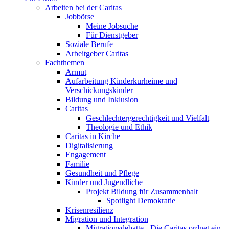
Arbeiten bei der Caritas
Jobbörse
Meine Jobsuche
Für Dienstgeber
Soziale Berufe
Arbeitgeber Caritas
Fachthemen
Armut
Aufarbeitung Kinderkurheime und
Verschickungskinder
Bildung und Inklusion
Caritas
Geschlechtergerechtigkeit und Vielfalt
Theologie und Ethik
Caritas in Kirche
Digitalisierung
Engagement
Familie
Gesundheit und Pflege
Kinder und Jugendliche
Projekt Bildung für Zusammenhalt
Spotlight Demokratie
Krisenresilienz
Migration und Integration
Migrationsdebatte - Die Caritas ordnet ein