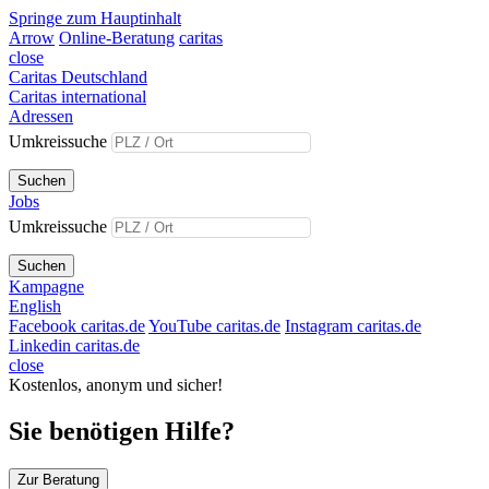
Springe zum Hauptinhalt
Arrow
Online-Beratung
caritas
close
Caritas Deutschland
Caritas international
Adressen
Umkreissuche
Suchen
Jobs
Umkreissuche
Suchen
Kampagne
English
Facebook caritas.de
YouTube caritas.de
Instagram caritas.de
Linkedin caritas.de
close
Kostenlos, anonym und sicher!
Sie benötigen Hilfe?
Zur Beratung