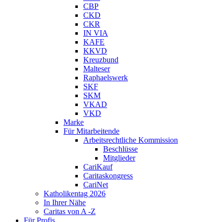
CBP
CKD
CKR
IN VIA
KAFE
KKVD
Kreuzbund
Malteser
Raphaelswerk
SKF
SKM
VKAD
VKD
Marke
Für Mitarbeitende
Arbeitsrechtliche Kommission
Beschlüsse
Mitglieder
CariKauf
Caritaskongress
CariNet
Katholikentag 2026
In Ihrer Nähe
Caritas von A -Z
Für Profis