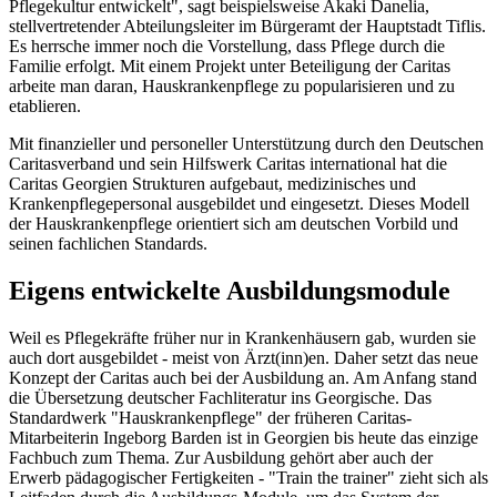
Pflegekultur entwickelt", sagt beispielsweise Akaki Danelia,
stellvertretender Abteilungsleiter im Bürgeramt der Hauptstadt Tiflis.
Es herrsche immer noch die Vorstellung, dass Pflege durch die
Familie erfolgt. Mit einem Projekt unter Beteiligung der Caritas
arbeite man daran, Hauskrankenpflege zu popularisieren und zu
etablieren.
Mit finanzieller und personeller Unterstützung durch den Deutschen
Caritasverband und sein Hilfswerk Caritas international hat die
Caritas Georgien Strukturen aufgebaut, medizinisches und
Krankenpflegepersonal ausgebildet und eingesetzt. Dieses Modell
der Hauskrankenpflege orientiert sich am deutschen Vorbild und
seinen fachlichen Standards.
Eigens entwickelte Ausbildungsmodule
Weil es Pflegekräfte früher nur in Krankenhäusern gab, wurden sie
auch dort ausgebildet - meist von Ärzt(inn)en. Daher setzt das neue
Konzept der Caritas auch bei der Ausbildung an. Am Anfang stand
die Übersetzung deutscher Fachliteratur ins Georgische. Das
Standardwerk "Hauskrankenpflege" der früheren Caritas-
Mitarbeiterin Ingeborg Barden ist in Georgien bis heute das einzige
Fachbuch zum Thema. Zur Ausbildung ge­­hört aber auch der
Erwerb pädagogischer Fertigkeiten - "Train the trainer" zieht sich als