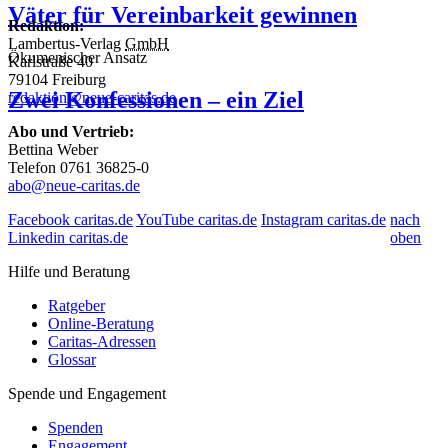
Väter für Vereinbarkeit gewinnen
Redaktion:
Lambertus-Verlag
GmbH
Ökumenischer Ansatz
Karlstraße 40
79104 Freiburg
Zwei Konfessionen – ein Ziel
redaktion@neue-caritas.de
Abo und Vertrieb:
Bettina Weber
Telefon 0761 36825-0
abo@neue-caritas.de
Facebook caritas.de
YouTube caritas.de
Instagram caritas.de
nach
Linkedin caritas.de
oben
Hilfe und Beratung
Ratgeber
Online-Beratung
Caritas-Adressen
Glossar
Spende und Engagement
Spenden
Engagement