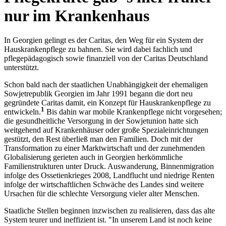
nur im Krankenhaus
In Georgien gelingt es der Caritas, den Weg für ein System der
Hauskrankenpflege zu bahnen. Sie wird dabei fachlich und
pflegepädagogisch sowie finanziell von der Caritas Deutschland
unterstützt.
Schon bald nach der staatlichen Unabhängigkeit der ehemaligen
Sowjetrepublik Georgien im Jahr 1991 begann die dort neu
gegründete Caritas damit, ein Konzept für Hauskrankenpflege zu
1
entwickeln.
Bis dahin war mobile Krankenpflege nicht vorgesehen;
die gesundheitliche Versorgung in der ­Sowjetunion hatte sich
weitgehend auf Krankenhäuser oder große Spezialeinrichtungen
gestützt, den Rest überließ man den Fami­lien. Doch mit der
Transformation zu einer Marktwirtschaft und der zunehmenden
Globalisierung gerieten auch in Georgien herkömmliche
Familienstrukturen unter Druck. Auswanderung, Binnenmigration
infolge des Ossetienkrieges 2008, Landflucht und niedrige Renten
infolge der wirtschaftlichen Schwäche des Landes sind weitere
Ursachen für die schlechte Versorgung vieler alter Menschen.
Staatliche Stellen beginnen inzwischen zu realisieren, dass das alte
System teurer und ineffizient ist. "In unserem Land ist noch keine