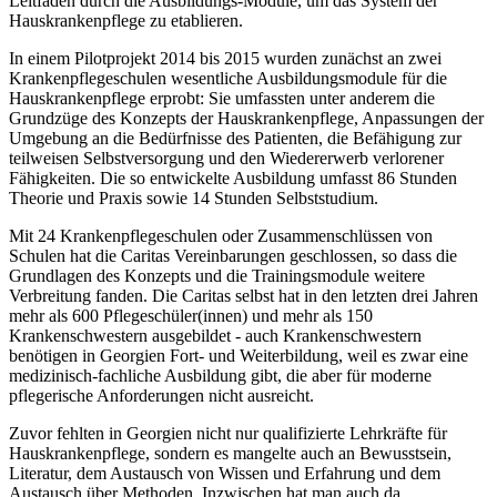
Leitfaden durch die Ausbildungs-Module, um das System der
Hauskrankenpflege zu etablieren.
In einem Pilotprojekt 2014 bis 2015 wurden zunächst an zwei
Krankenpflegeschulen wesentliche Ausbildungsmodule für die
Hauskrankenpflege erprobt: Sie umfassten unter anderem die
Grundzüge des Konzepts der Hauskrankenpflege, Anpassungen der
Umgebung an die Bedürfnisse des Patienten, die Befähigung zur
teilweisen Selbstversorgung und den Wiedererwerb verlorener
Fähigkeiten. Die so entwickelte Ausbildung umfasst 86 Stunden
Theorie und Praxis sowie 14 Stunden Selbststudium.
Mit 24 Krankenpflegeschulen oder Zu­sammenschlüssen von
Schulen hat die Caritas Vereinbarungen geschlossen, so dass die
Grundlagen des Konzepts und die Trainingsmodule weitere
Verbreitung fanden. Die Caritas selbst hat in den letzten drei Jahren
mehr als 600 Pflegeschüler(innen) und mehr als 150
Krankenschwestern ausgebildet - auch Krankenschwestern
benötigen in Georgien Fort- und Weiterbildung, weil es zwar eine
medizinisch-fachliche Ausbildung gibt, die aber für moderne
pflegerische Anforderungen nicht ausreicht.
Zuvor fehlten in Georgien nicht nur qualifizierte Lehrkräfte für
Hauskrankenpflege, sondern es mangelte auch an Bewusstsein,
Literatur, dem Austausch von Wissen und Erfahrung und dem
Austausch über Methoden. Inzwischen hat man auch da