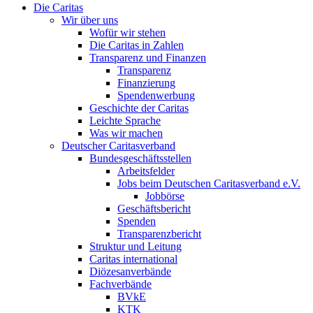
Die Caritas
Wir über uns
Wofür wir stehen
Die Caritas in Zahlen
Transparenz und Finanzen
Transparenz
Finanzierung
Spendenwerbung
Geschichte der Caritas
Leichte Sprache
Was wir machen
Deutscher Caritasverband
Bundesgeschäftsstellen
Arbeitsfelder
Jobs beim Deutschen Caritasverband e.V.
Jobbörse
Geschäftsbericht
Spenden
Transparenzbericht
Struktur und Leitung
Caritas international
Diözesanverbände
Fachverbände
BVkE
KTK