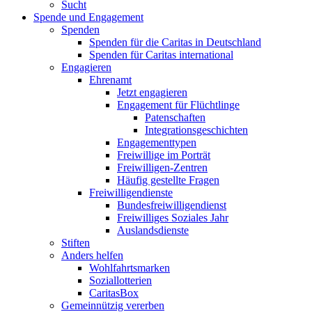
Sucht
Spende und Engagement
Spenden
Spenden für die Caritas in Deutschland
Spenden für Caritas international
Engagieren
Ehrenamt
Jetzt engagieren
Engagement für Flüchtlinge
Patenschaften
Integrationsgeschichten
Engagementtypen
Freiwillige im Porträt
Freiwilligen-Zentren
Häufig gestellte Fragen
Freiwilligendienste
Bundesfreiwilligendienst
Freiwilliges Soziales Jahr
Auslandsdienste
Stiften
Anders helfen
Wohlfahrtsmarken
Soziallotterien
CaritasBox
Gemeinnützig vererben