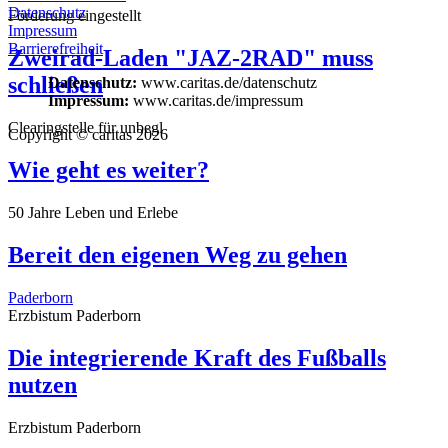
Datenschutz
Förderung eingestellt
Impressum
Barrierefreiheit
Zweirad-Laden "JAZ-2RAD" muss
schließen
Datenschutz:
www.caritas.de/datenschutz
Impressum:
www.caritas.de/impressum
Clearingstelle für unbegl
Copyright © caritas 2026
Wie geht es weiter?
50 Jahre Leben und Erlebe
Bereit den eigenen Weg zu gehen
Paderborn
Erzbistum Paderborn
Die integrierende Kraft des Fußballs
nutzen
Erzbistum Paderborn