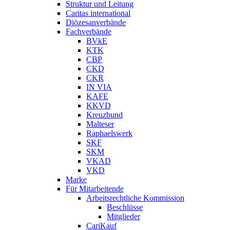
Struktur und Leitung
Caritas international
Diözesanverbände
Fachverbände
BVkE
KTK
CBP
CKD
CKR
IN VIA
KAFE
KKVD
Kreuzbund
Malteser
Raphaelswerk
SKF
SKM
VKAD
VKD
Marke
Für Mitarbeitende
Arbeitsrechtliche Kommission
Beschlüsse
Mitglieder
CariKauf