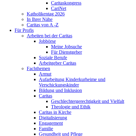
Caritaskongress
CariNet
Katholikentag 2026
In Ihrer Nähe
Caritas von A -Z
Für Profis
Arbeiten bei der Caritas
Jobbörse
Meine Jobsuche
Für Dienstgeber
Soziale Berufe
Arbeitgeber Caritas
Fachthemen
Armut
Aufarbeitung Kinderkurheime und
Verschickungskinder
Bildung und Inklusion
Caritas
Geschlechtergerechtigkeit und Vielfalt
Theologie und Ethik
Caritas in Kirche
Digitalisierung
Engagement
Familie
Gesundheit und Pflege