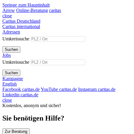
Springe zum Hauptinhalt
Arrow
Online-Beratung
caritas
close
Caritas Deutschland
Caritas international
Adressen
Umkreissuche
Suchen
Jobs
Umkreissuche
Suchen
Kampagne
English
Facebook caritas.de
YouTube caritas.de
Instagram caritas.de
Linkedin caritas.de
close
Kostenlos, anonym und sicher!
Sie benötigen Hilfe?
Zur Beratung