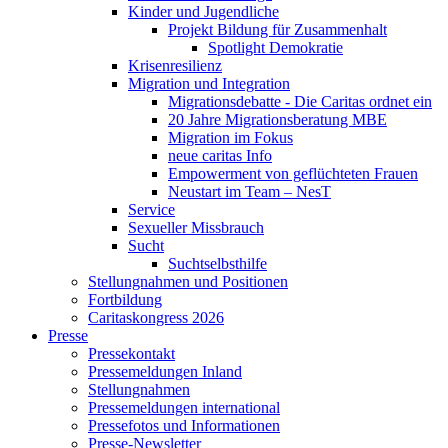
Kinder und Jugendliche
Projekt Bildung für Zusammenhalt
Spotlight Demokratie
Krisenresilienz
Migration und Integration
Migrationsdebatte - Die Caritas ordnet ein
20 Jahre Migrationsberatung MBE
Migration im Fokus
neue caritas Info
Empowerment von geflüchteten Frauen
Neustart im Team – NesT
Service
Sexueller Missbrauch
Sucht
Suchtselbsthilfe
Stellungnahmen und Positionen
Fortbildung
Caritaskongress 2026
Presse
Pressekontakt
Pressemeldungen Inland
Stellungnahmen
Pressemeldungen international
Pressefotos und Informationen
Presse-Newsletter