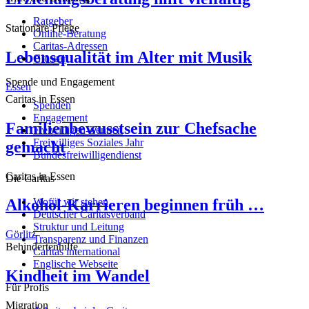
Ratgeber
Stationäre Pflege
Online-Beratung
Caritas-Adressen
Lebensqualität im Alter mit Musik
Glossar
Spende und Engagement
Essen
Caritas in Essen
Spenden
Engagement
Familienbewusstsein zur Chefsache
Freiwilligen-Zentren
Freiwilliges Soziales Jahr
gemacht
Bundesfreiwilligendienst
Caritas in Essen
Die Caritas
Wofür wir stehen
Alkohol-Karrieren beginnen früh …
Deutscher Caritasverband
Struktur und Leitung
Görlitz
Transparenz und Finanzen
Behindertenhilfe
Caritas international
Englische Webseite
Kindheit im Wandel
Für Profis
Migration