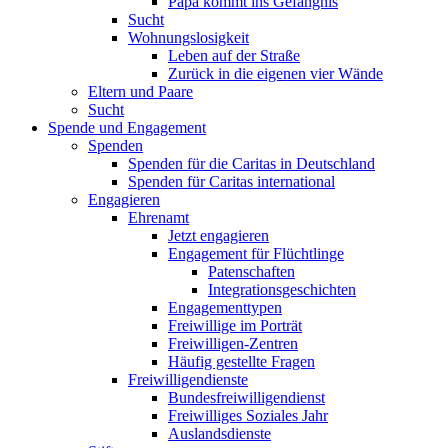
Papa kommt ins Gefängnis
Sucht
Wohnungslosigkeit
Leben auf der Straße
Zurück in die eigenen vier Wände
Eltern und Paare
Sucht
Spende und Engagement
Spenden
Spenden für die Caritas in Deutschland
Spenden für Caritas international
Engagieren
Ehrenamt
Jetzt engagieren
Engagement für Flüchtlinge
Patenschaften
Integrationsgeschichten
Engagementtypen
Freiwillige im Porträt
Freiwilligen-Zentren
Häufig gestellte Fragen
Freiwilligendienste
Bundesfreiwilligendienst
Freiwilliges Soziales Jahr
Auslandsdienste