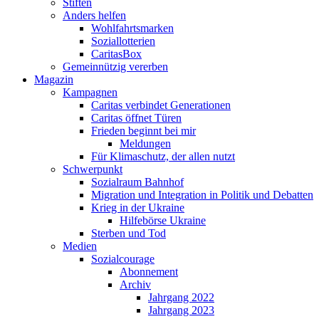
Stiften
Anders helfen
Wohlfahrtsmarken
Soziallotterien
CaritasBox
Gemeinnützig vererben
Magazin
Kampagnen
Caritas verbindet Generationen
Caritas öffnet Türen
Frieden beginnt bei mir
Meldungen
Für Klimaschutz, der allen nutzt
Schwerpunkt
Sozialraum Bahnhof
Migration und Integration in Politik und Debatten
Krieg in der Ukraine
Hilfebörse Ukraine
Sterben und Tod
Medien
Sozialcourage
Abonnement
Archiv
Jahrgang 2022
Jahrgang 2023