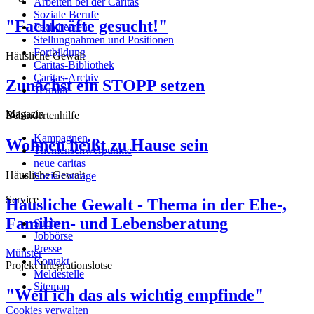
Arbeiten bei der Caritas
Soziale Berufe
"Fachkräfte gesucht!"
Fachthemen
Stellungnahmen und Positionen
Fortbildung
Häusliche Gewalt
Caritas-Bibliothek
Caritas-Archiv
Zunächst ein STOPP setzen
Termine
Magazin
Behindertenhilfe
Kampagnen
Wohnen heißt zu Hause sein
Themenschwerpunkte
neue caritas
Häusliche Gewalt
Sozialcourage
Service
Häusliche Gewalt - Thema in der Ehe-,
Familien- und Lebensberatung
Suche
Jobbörse
Presse
Münster
Kontakt
Projekt Integrationslotse
Meldestelle
Sitemap
"Weil ich das als wichtig empfinde"
Cookies verwalten