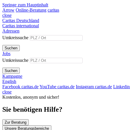
Springe zum Hauptinhalt
Arrow
Online-Beratung
caritas
close
Caritas Deutschland
Caritas international
Adressen
Umkreissuche
Suchen
Jobs
Umkreissuche
Suchen
Kampagne
English
Facebook caritas.de
YouTube caritas.de
Instagram caritas.de
Linkedin 
close
Kostenlos, anonym und sicher!
Sie benötigen Hilfe?
Zur Beratung
Unsere Beratungsbereiche