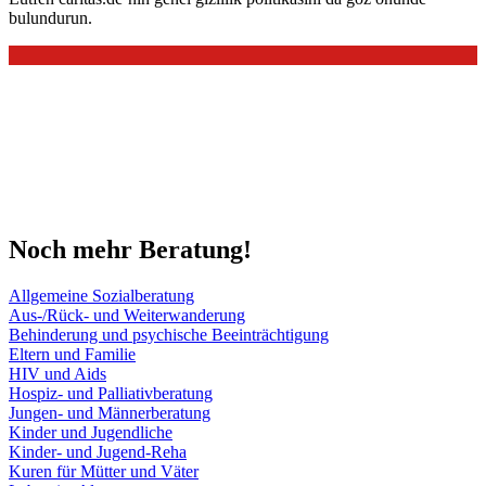
bulundurun.
So funktioniert die Online-Beratung
Über die Online-Beratung der Caritas können Sie einfach und sicher
Ihre Fragen zu verschiedenen Hilfethemen stellen. Wenn Sie wollen,
können Sie anonym bleiben. Und so geht's ...
Mehr
Noch mehr Beratung!
Allgemeine Sozialberatung
Aus-/Rück- und Weiterwanderung
Behinderung und psychische Beeinträchtigung
Eltern und Familie
HIV und Aids
Hospiz- und Palliativberatung
Jungen- und Männerberatung
Kinder und Jugendliche
Kinder- und Jugend-Reha
Kuren für Mütter und Väter