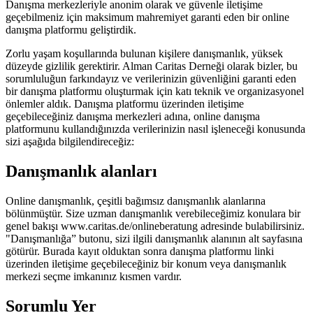
Danışma merkezleriyle anonim olarak ve güvenle iletişime
geçebilmeniz için maksimum mahremiyet garanti eden bir online
danışma platformu geliştirdik.
Zorlu yaşam koşullarında bulunan kişilere danışmanlık, yüksek
düzeyde gizlilik gerektirir. Alman Caritas Derneği olarak bizler, bu
sorumluluğun farkındayız ve verilerinizin güvenliğini garanti eden
bir danışma platformu oluşturmak için katı teknik ve organizasyonel
önlemler aldık. Danışma platformu üzerinden iletişime
geçebileceğiniz danışma merkezleri adına, online danışma
platformunu kullandığınızda verilerinizin nasıl işleneceği konusunda
sizi aşağıda bilgilendireceğiz:
Danışmanlık alanları
Online danışmanlık, çeşitli bağımsız danışmanlık alanlarına
bölünmüştür. Size uzman danışmanlık verebileceğimiz konulara bir
genel bakışı www.caritas.de/onlineberatung adresinde bulabilirsiniz.
"Danışmanlığa” butonu, sizi ilgili danışmanlık alanının alt sayfasına
götürür. Burada kayıt olduktan sonra danışma platformu linki
üzerinden iletişime geçebileceğiniz bir konum veya danışmanlık
merkezi seçme imkanınız kısmen vardır.
Sorumlu Yer