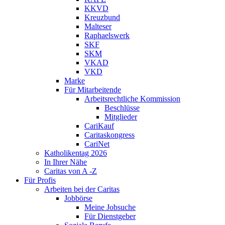
KKVD
Kreuzbund
Malteser
Raphaelswerk
SKF
SKM
VKAD
VKD
Marke
Für Mitarbeitende
Arbeitsrechtliche Kommission
Beschlüsse
Mitglieder
CariKauf
Caritaskongress
CariNet
Katholikentag 2026
In Ihrer Nähe
Caritas von A -Z
Für Profis
Arbeiten bei der Caritas
Jobbörse
Meine Jobsuche
Für Dienstgeber