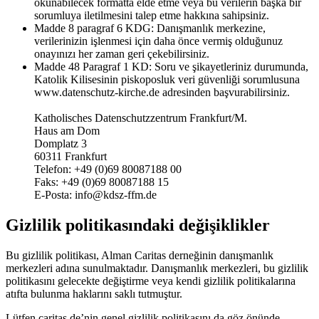
okunabilecek formatta elde etme veya bu verilerin başka bir
sorumluya iletilmesini talep etme hakkına sahipsiniz.
Madde 8 paragraf 6 KDG: Danışmanlık merkezine,
verilerinizin işlenmesi için daha önce vermiş olduğunuz
onayınızı her zaman geri çekebilirsiniz.
Madde 48 Paragraf 1 KD: Soru ve şikayetleriniz durumunda,
Katolik Kilisesinin piskoposluk veri güvenliği sorumlusuna
www.datenschutz-kirche.de adresinden başvurabilirsiniz.
Katholisches Datenschutzzentrum Frankfurt/M.
Haus am Dom
Domplatz 3
60311 Frankfurt
Telefon: +49 (0)69 80087188 00
Faks: +49 (0)69 80087188 15
E-Posta: info@kdsz-ffm.de
Gizlilik politikasındaki değişiklikler
Bu gizlilik politikası, Alman Caritas derneğinin danışmanlık
merkezleri adına sunulmaktadır. Danışmanlık merkezleri, bu gizlilik
politikasını gelecekte değiştirme veya kendi gizlilik politikalarına
atıfta bulunma haklarını saklı tutmuştur.
Lütfen caritas.de’nin genel gizlilik politikasını da göz önünde