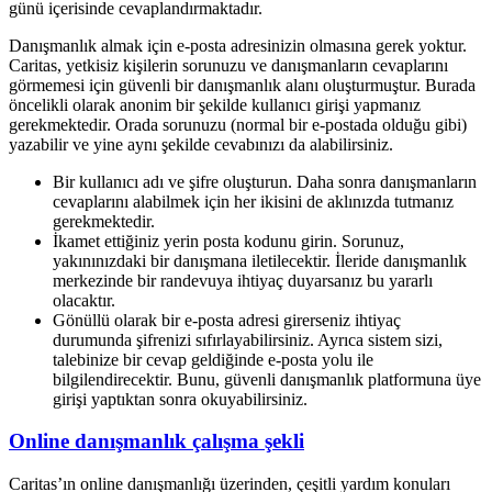
günü içerisinde cevaplandırmaktadır.
Danışmanlık almak için e-posta adresinizin olmasına gerek yoktur.
Caritas, yetkisiz kişilerin sorunuzu ve danışmanların cevaplarını
görmemesi için güvenli bir danışmanlık alanı oluşturmuştur. Burada
öncelikli olarak anonim bir şekilde kullanıcı girişi yapmanız
gerekmektedir. Orada sorunuzu (normal bir e-postada olduğu gibi)
yazabilir ve yine aynı şekilde cevabınızı da alabilirsiniz.
Bir kullanıcı adı ve şifre oluşturun. Daha sonra danışmanların
cevaplarını alabilmek için her ikisini de aklınızda tutmanız
gerekmektedir.
İkamet ettiğiniz yerin posta kodunu girin. Sorunuz,
yakınınızdaki bir danışmana iletilecektir. İleride danışmanlık
merkezinde bir randevuya ihtiyaç duyarsanız bu yararlı
olacaktır.
Gönüllü olarak bir e-posta adresi girerseniz ihtiyaç
durumunda şifrenizi sıfırlayabilirsiniz. Ayrıca sistem sizi,
talebinize bir cevap geldiğinde e-posta yolu ile
bilgilendirecektir. Bunu, güvenli danışmanlık platformuna üye
girişi yaptıktan sonra okuyabilirsiniz.
Online danışmanlık çalışma şekli
Caritas’ın online danışmanlığı üzerinden, çeşitli yardım konuları