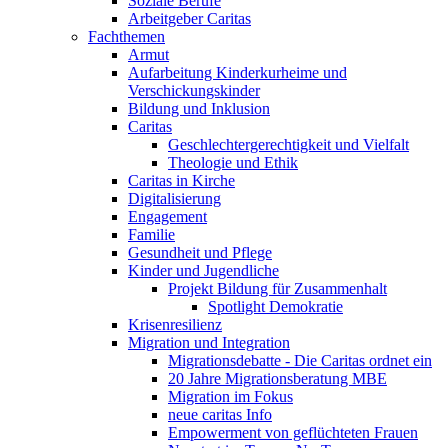
Soziale Berufe
Arbeitgeber Caritas
Fachthemen
Armut
Aufarbeitung Kinderkurheime und
Verschickungskinder
Bildung und Inklusion
Caritas
Geschlechtergerechtigkeit und Vielfalt
Theologie und Ethik
Caritas in Kirche
Digitalisierung
Engagement
Familie
Gesundheit und Pflege
Kinder und Jugendliche
Projekt Bildung für Zusammenhalt
Spotlight Demokratie
Krisenresilienz
Migration und Integration
Migrationsdebatte - Die Caritas ordnet ein
20 Jahre Migrationsberatung MBE
Migration im Fokus
neue caritas Info
Empowerment von geflüchteten Frauen