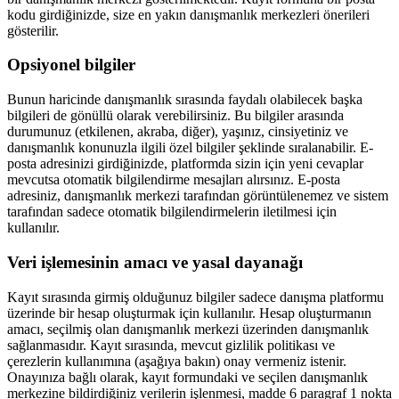
kodu girdiğinizde, size en yakın danışmanlık merkezleri önerileri
gösterilir.
Opsiyonel bilgiler
Bunun haricinde danışmanlık sırasında faydalı olabilecek başka
bilgileri de gönüllü olarak verebilirsiniz. Bu bilgiler arasında
durumunuz (etkilenen, akraba, diğer), yaşınız, cinsiyetiniz ve
danışmanlık konunuzla ilgili özel bilgiler şeklinde sıralanabilir. E-
posta adresinizi girdiğinizde, platformda sizin için yeni cevaplar
mevcutsa otomatik bilgilendirme mesajları alırsınız. E-posta
adresiniz, danışmanlık merkezi tarafından görüntülenemez ve sistem
tarafından sadece otomatik bilgilendirmelerin iletilmesi için
kullanılır.
Veri işlemesinin amacı ve yasal dayanağı
Kayıt sırasında girmiş olduğunuz bilgiler sadece danışma platformu
üzerinde bir hesap oluşturmak için kullanılır. Hesap oluşturmanın
amacı, seçilmiş olan danışmanlık merkezi üzerinden danışmanlık
sağlanmasıdır. Kayıt sırasında, mevcut gizlilik politikası ve
çerezlerin kullanımına (aşağıya bakın) onay vermeniz istenir.
Onayınıza bağlı olarak, kayıt formundaki ve seçilen danışmanlık
merkezine bildirdiğiniz verilerin işlenmesi, madde 6 paragraf 1 nokta