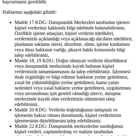
başvurmanız gereklidir.
Haklarınız aşağıdaki gibidir:
Madde 17 KDG: Danışmanlık Merkezleri tarafından işlenen
kişisel verileriniz hakkında bilgi talebinde bulunabilirsiniz.
Özellikle işleme amaçları, kişisel verilerin nitelikleri,
verilerinizin açıklandığı veya açıklanacağı alıcıların nitelikleri,
planlanan saklama süresi, düzeltme, silme, işleme kısıtlaması
veya itiraz hakkının varlığı, şikayet hakkı konusunda bilgi
talep edebilirsiniz,
Madde 18, 19 KDG: Doğru olmayan verilerin düzeltilmesi
veya danışmanlık merkezinde kayıtlı bulunan kişisel
verilerinizin tamamlanmasını da talep edebilirsiniz. İşlenmesi
ifade özgürlüğü ve bilgi edinme hakkının yerine getirilmesi,
yasal bir yükümlülüğün yerine getirilmesi, kamu yararı
nedenleri veya yasal hakların yerine getirilmesi, uygulanması
veya savunulması için gerekli olmadığı sürece, danışma
merkezinde kayıtlı olan verilerinizin silinmesini talep
edebilirsiniz.
Madde 20 KDG: Verilerin doğruluğunun tartışmalı ve
işlemenin haksız olması durumunda, kişisel verilerinizin
işlenmesinin düzeltilmesini talep edebilirsiniz.
Madde 22 KDG: Danışmanlık merkezlerine sunduğunuz
kişisel verileri, yapılandırılmış ve makine tarafından