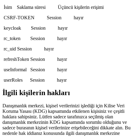
İsim Saklama süresi Üçüncü kişilerin erişimi
CSRF-TOKEN Session hayır
keycloak Session hayır
rc_token Session hayır
rc_uid Session hayır
refreshToken Session hayır
useInformal Session hayır
userRoles Session hayır
İlgili kişilerin hakları
Danışmanlık merkezi, kişisel verilerinizi işlediği için Kilise Veri
Koruma Yasası (KDG) kapsamında etkilenen kişisiniz ve çeşitli
haklara sahipsiniz. Lütfen sadece tarafınızca seçilmiş olan
danışmanlık merkezinin KDG kapsamında sorumlu olduğunu ve
sadece burasının kişisel verilerinize erişebileceğini dikkate alın. Bu
nedenle hak iddianız konusunda ilgili danışmanlık merkezine