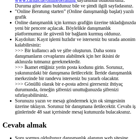
www.caritas.de/onlineberatung
sayfasında bulabilirsiniz.
Duruma göre alanı buldunuz bile ve şimdi ilgili sayfadasınız.
"Online Beratung starten” (Online danışmanlığı başlat) yazılı
grafik
Online danışmanlık için kırmızı grafiğin üzerine tıkladığınızda
yeni bir pencere açılacak. Böylelikle danışmanlık
platformumuz ile güvenli bir bağlantı kurmuş oldunuz.
Kaydolun: Kayıt işlemi hızlıdır ve isterseniz bu sırada anonim
kalabilirsiniz:
>>> Bir kullanıcı adı ve şifre oluşturun. Daha sonra
danışmanların cevaplarını alabilmek için her ikisini de
aklınızda tutmanız gerekmektedir.
>>> İkamet ettiğiniz yerin posta kodunu girin. Sorunuz,
yakınınızdaki bir danışmana iletilecektir. İleride danışmanlık
merkezinde bir randevu isterseniz bu yararlı olacaktır.
>>> Gönüllü olarak bir e-posta adresi girerseniz ihtiyaç
durumunda, örneğin şifrenizi unuttuğunuzda şifrenizi
sıfırlayabilirsiniz.
Sorunuzu yazın ve mesajı göndermek için ok simgesinin
üzerine tıklayın. Sorunuz bir danışmana iletilecektir. Cevabı iş
günlerinde 48 saat içerisinde mesaj kutunuzda bulacaksınız.
Cevabı almak
Soru sormuş olduğunuz danışmanlık alanının web sitesine