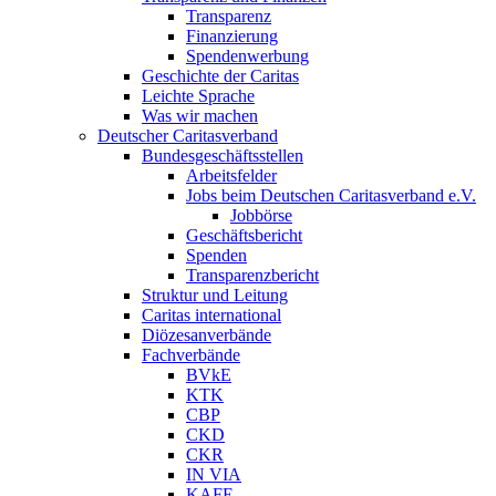
Transparenz
Finanzierung
Spendenwerbung
Geschichte der Caritas
Leichte Sprache
Was wir machen
Deutscher Caritasverband
Bundesgeschäftsstellen
Arbeitsfelder
Jobs beim Deutschen Caritasverband e.V.
Jobbörse
Geschäftsbericht
Spenden
Transparenzbericht
Struktur und Leitung
Caritas international
Diözesanverbände
Fachverbände
BVkE
KTK
CBP
CKD
CKR
IN VIA
KAFE