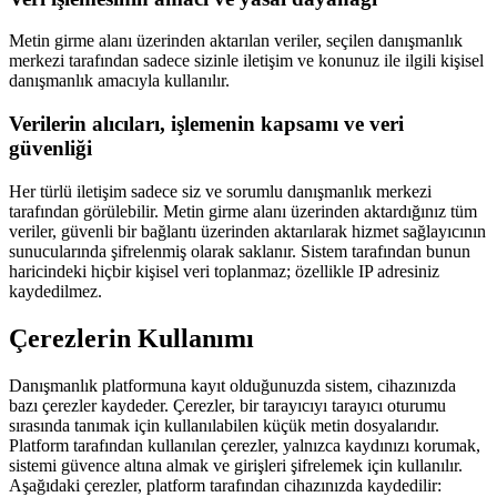
Metin girme alanı üzerinden aktarılan veriler, seçilen danışmanlık
merkezi tarafından sadece sizinle iletişim ve konunuz ile ilgili kişisel
danışmanlık amacıyla kullanılır.
Verilerin alıcıları, işlemenin kapsamı ve veri
güvenliği
Her türlü iletişim sadece siz ve sorumlu danışmanlık merkezi
tarafından görülebilir. Metin girme alanı üzerinden aktardığınız tüm
veriler, güvenli bir bağlantı üzerinden aktarılarak hizmet sağlayıcının
sunucularında şifrelenmiş olarak saklanır. Sistem tarafından bunun
haricindeki hiçbir kişisel veri toplanmaz; özellikle IP adresiniz
kaydedilmez.
Çerezlerin Kullanımı
Danışmanlık platformuna kayıt olduğunuzda sistem, cihazınızda
bazı çerezler kaydeder. Çerezler, bir tarayıcıyı tarayıcı oturumu
sırasında tanımak için kullanılabilen küçük metin dosyalarıdır.
Platform tarafından kullanılan çerezler, yalnızca kaydınızı korumak,
sistemi güvence altına almak ve girişleri şifrelemek için kullanılır.
Aşağıdaki çerezler, platform tarafından cihazınızda kaydedilir: