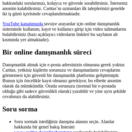
hakkındaki sorularınızı, kolayca ve güvenle sorabilirsiniz. İsterseniz
anonim kalabilirsiniz. Caritas’ın uzmanları ilk taleplerinizi genelde
iki iş günü içerisinde cevaplandırmaktadır.
YouTube kanalımızda
tavsiye arayanlar için online danışmanlık
sisteminde kullanım, kayıt ve kullanıcı girişi için video talimatlarını
bulabilirsiniz (bazı açıklayıcı videoların linkleri bu sayfanın alt
kısmında yer almaktadır).
Bir online danışmanlık süreci
Danışmanlık almak için e-posta adresinizin olmasına gerek yoktur.
Caritas, yetkisiz kişilerin sorunuzu ve danışmanların cevaplarını
görmemesi için güvenli bir danışmanlık platformu geliştirmiştir.
Bunun için öncelikle kayıt olmanız gerekiyor, bu elbette anonim
olarak da mümkündür. Orada sorunuzu (normal bir e-postada
olduğu gibi sadece güvenlikli olarak) yazabilir ve yine aynı şekilde
cevabınızı da alabilirsiniz.
Soru sorma
Soru sormak istediğiniz danışma alanını seçin. Alanlar
hakkında bir genel bakış listesini