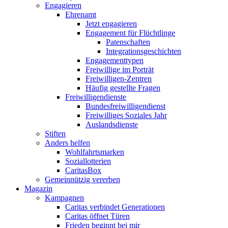
Engagieren
Ehrenamt
Jetzt engagieren
Engagement für Flüchtlinge
Patenschaften
Integrationsgeschichten
Engagementtypen
Freiwillige im Porträt
Freiwilligen-Zentren
Häufig gestellte Fragen
Freiwilligendienste
Bundesfreiwilligendienst
Freiwilliges Soziales Jahr
Auslandsdienste
Stiften
Anders helfen
Wohlfahrtsmarken
Soziallotterien
CaritasBox
Gemeinnützig vererben
Magazin
Kampagnen
Caritas verbindet Generationen
Caritas öffnet Türen
Frieden beginnt bei mir