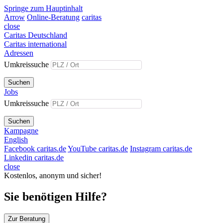
Springe zum Hauptinhalt
Arrow
Online-Beratung
caritas
close
Caritas Deutschland
Caritas international
Adressen
Umkreissuche
Suchen
Jobs
Umkreissuche
Suchen
Kampagne
English
Facebook caritas.de
YouTube caritas.de
Instagram caritas.de
Linkedin caritas.de
close
Kostenlos, anonym und sicher!
Sie benötigen Hilfe?
Zur Beratung