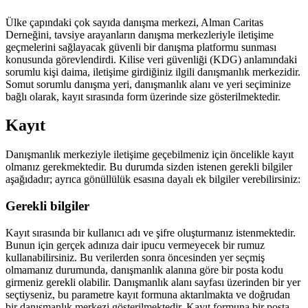
Ülke çapındaki çok sayıda danışma merkezi, Alman Caritas
Derneğini, tavsiye arayanların danışma merkezleriyle iletişime
geçmelerini sağlayacak güvenli bir danışma platformu sunması
konusunda görevlendirdi. Kilise veri güvenliği (KDG) anlamındaki
sorumlu kişi daima, iletişime girdiğiniz ilgili danışmanlık merkezidir.
Somut sorumlu danışma yeri, danışmanlık alanı ve yeri seçiminize
bağlı olarak, kayıt sırasında form üzerinde size gösterilmektedir.
Kayıt
Danışmanlık merkeziyle iletişime geçebilmeniz için öncelikle kayıt
olmanız gerekmektedir. Bu durumda sizden istenen gerekli bilgiler
aşağıdadır; ayrıca gönüllülük esasına dayalı ek bilgiler verebilirsiniz:
Gerekli bilgiler
Kayıt sırasında bir kullanıcı adı ve şifre oluşturmanız istenmektedir.
Bunun için gerçek adınıza dair ipucu vermeyecek bir rumuz
kullanabilirsiniz. Bu verilerden sonra öncesinden yer seçmiş
olmamanız durumunda, danışmanlık alanına göre bir posta kodu
girmeniz gerekli olabilir. Danışmanlık alanı sayfası üzerinden bir yer
seçtiyseniz, bu parametre kayıt formuna aktarılmakta ve doğrudan
bir danışmanlık merkezi gösterilmektedir. Kayıt formuna bir posta