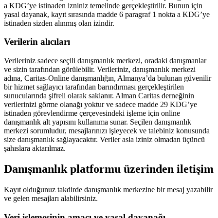
a KDG’ye istinaden izniniz temelinde gerçekleştirilir. Bunun için
yasal dayanak, kayıt sırasında madde 6 paragraf 1 nokta a KDG’ye
istinaden sizden alınmış olan izindir.
Verilerin alıcıları
Verileriniz sadece seçili danışmanlık merkezi, oradaki danışmanlar
ve sizin tarafından görülebilir. Verileriniz, danışmanlık merkezi
adına, Caritas-Online danışmanlığın, Almanya’da bulunan güvenilir
bir hizmet sağlayıcı tarafından barındırması gerçekleştirilen
sunucularında şifreli olarak saklanır. Alman Caritas derneğinin
verilerinizi görme olanağı yoktur ve sadece madde 29 KDG’ye
istinaden görevlendirme çerçevesindeki işleme için online
danışmanlık alt yapısını kullanıma sunar. Seçilen danışmanlık
merkezi sorumludur, mesajlarınızı işleyecek ve talebiniz konusunda
size danışmanlık sağlayacaktır. Veriler asla iziniz olmadan üçüncü
şahıslara aktarılmaz.
Danışmanlık platformu üzerinden iletişim
Kayıt olduğunuz takdirde danışmanlık merkezine bir mesaj yazabilir
ve gelen mesajları alabilirsiniz.
Veri işlemesinin amacı ve yasal dayanağı