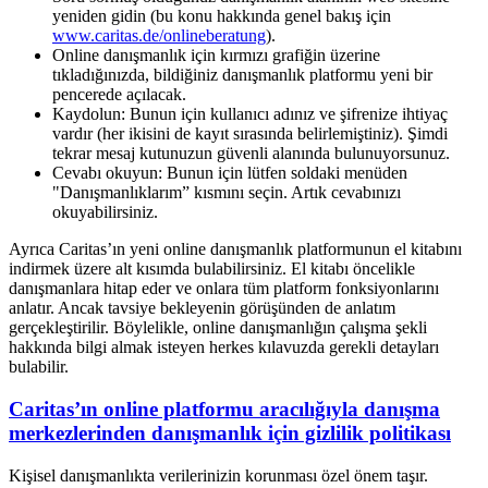
yeniden gidin (bu konu hakkında genel bakış için
www.caritas.de/onlineberatung
).
Online danışmanlık için kırmızı grafiğin üzerine
tıkladığınızda, bildiğiniz danışmanlık platformu yeni bir
pencerede açılacak.
Kaydolun: Bunun için kullanıcı adınız ve şifrenize ihtiyaç
vardır (her ikisini de kayıt sırasında belirlemiştiniz). Şimdi
tekrar mesaj kutunuzun güvenli alanında bulunuyorsunuz.
Cevabı okuyun: Bunun için lütfen soldaki menüden
"Danışmanlıklarım” kısmını seçin. Artık cevabınızı
okuyabilirsiniz.
Ayrıca Caritas’ın yeni online danışmanlık platformunun el kitabını
indirmek üzere alt kısımda bulabilirsiniz. El kitabı öncelikle
danışmanlara hitap eder ve onlara tüm platform fonksiyonlarını
anlatır. Ancak tavsiye bekleyenin görüşünden de anlatım
gerçekleştirilir. Böylelikle, online danışmanlığın çalışma şekli
hakkında bilgi almak isteyen herkes kılavuzda gerekli detayları
bulabilir.
Caritas’ın online platformu aracılığıyla danışma
merkezlerinden danışmanlık için gizlilik politikası
Kişisel danışmanlıkta verilerinizin korunması özel önem taşır.