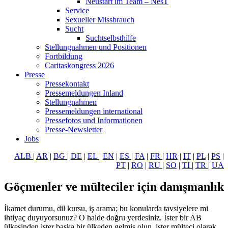
Neustart im Team – NesT
Service
Sexueller Missbrauch
Sucht
Suchtselbsthilfe
Stellungnahmen und Positionen
Fortbildung
Caritaskongress 2026
Presse
Pressekontakt
Pressemeldungen Inland
Stellungnahmen
Pressemeldungen international
Pressefotos und Informationen
Presse-Newsletter
Jobs
ALB
|
AR
|
BG
|
DE
|
EL
|
EN
|
ES
|
FA
|
FR
|
HR
|
IT
|
PL
|
PS
|
PT
|
RO
|
RU
|
SO
|
TI
|
TR
|
UA
Göçmenler ve mülteciler için danışmanlık
İkamet durumu, dil kursu, iş arama; bu konularda tavsiyelere mi
ihtiyaç duyuyorsunuz? O halde doğru yerdesiniz. İster bir AB
ülkesinden ister başka bir ülkeden gelmiş olun, ister mülteci olarak