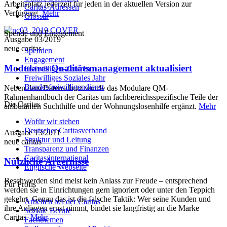
Arbeitsplatz jederzeit für jeden in der aktuellen Version zur
Caritas-Adressen
Verfügung.
Mehr
Glossar
Spende und Engagement
Ausgabe 03/2019
neue caritas
Spenden
Engagement
Modulares Qualitätsmanagement aktualisiert
Freiwilligen-Zentren
Freiwilliges Soziales Jahr
Bundesfreiwilligendienst
Neben dem Datenschutz wurde das Modulare QM-
Rahmenhandbuch der Caritas um fachbereichsspezifische Teile der
Die Caritas
ambulanten Suchthilfe und der Wohnungslosenhilfe ergänzt.
Mehr
Wofür wir stehen
Deutscher Caritasverband
Ausgabe 13/2011
Struktur und Leitung
neue caritas
Transparenz und Finanzen
Caritas international
Nützliche Ärgernisse
Englische Webseite
Beschwerden sind meist kein Anlass zur Freude – entsprechend
Für Profis
werden sie in Einrichtungen gern ignoriert oder unter den Teppich
gekehrt. Genau das ist die falsche Taktik: Wer seine Kunden und
Arbeiten bei der Caritas
ihre Anliegen ernst nimmt, bindet sie langfristig an die Marke
Soziale Berufe
Caritas.
Mehr
Fachthemen