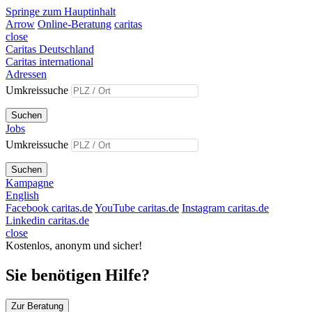
Springe zum Hauptinhalt
Arrow
Online-Beratung
caritas
close
Caritas Deutschland
Caritas international
Adressen
Umkreissuche
Suchen
Jobs
Umkreissuche
Suchen
Kampagne
English
Facebook caritas.de
YouTube caritas.de
Instagram caritas.de
Linkedin caritas.de
close
Kostenlos, anonym und sicher!
Sie benötigen Hilfe?
Zur Beratung