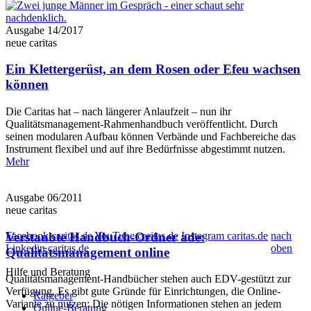
Ausgabe 14/2017
neue caritas
Ein Klettergerüst, an dem Rosen oder Efeu wachsen
können
Die Caritas hat – nach längerer Anlaufzeit – nun ihr
Qualitätsmanagement-Rahmenhandbuch veröffentlicht. Durch
seinen modularen Aufbau können Verbände und Fachbereiche das
Instrument flexibel und auf ihre Bedürfnisse abgestimmt nutzen.
Mehr
Ausgabe 06/2011
neue caritas
Verstaubte Handbuch-Ordner ade:
Facebook caritas.de
YouTube caritas.de
Instagram caritas.de
nach
Linkedin caritas.de
oben
Qualitätsmanagement online
Hilfe und Beratung
Qualitätsmanagement-Handbücher stehen auch EDV-gestützt zur
Verfügung. Es gibt gute Gründe für Einrichtungen, die Online-
Ratgeber
Variante zu nutzen: Die nötigen Informationen ­stehen an jedem
Online-Beratung