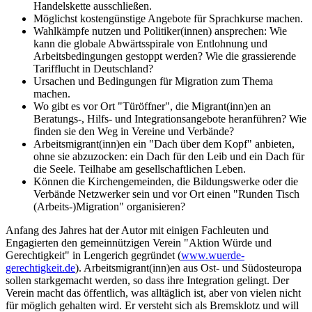
Handelskette ausschließen.
Möglichst kostengünstige Angebote für Sprachkurse machen.
Wahlkämpfe nutzen und Politiker(innen) ansprechen: Wie
kann die globale Abwärtsspirale von Entlohnung und
Arbeitsbedingungen gestoppt werden? Wie die grassierende
Tarifflucht in Deutschland?
Ursachen und Bedingungen für Migration zum Thema
machen.
Wo gibt es vor Ort "Türöffner", die Migrant(inn)en an
Beratungs-, Hilfs- und Integrationsangebote heranführen? Wie
finden sie den Weg in Vereine und Verbände?
Arbeitsmigrant(inn)en ein "Dach über dem Kopf" anbieten,
ohne sie abzuzocken: ein Dach für den Leib und ein Dach für
die Seele. Teilhabe am gesellschaftlichen Leben.
Können die Kirchengemeinden, die Bildungswerke oder die
Verbände Netzwerker sein und vor Ort einen "Runden Tisch
(Arbeits-)Migration" organisieren?
Anfang des Jahres hat der Autor mit einigen Fachleuten und
Engagierten den gemeinnützigen Verein "Aktion Würde und
Gerechtigkeit" in Lengerich gegründet (
www.wuerde-
gerechtigkeit.de
). Arbeitsmigrant(inn)en aus Ost- und Südosteuropa
sollen starkgemacht werden, so dass ihre Integration gelingt. Der
Verein macht das öffentlich, was alltäglich ist, aber von vielen nicht
für möglich gehalten wird. Er versteht sich als Bremsklotz und will