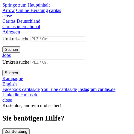
Springe zum Hauptinhalt
Arrow
Online-Beratung
caritas
close
Caritas Deutschland
Caritas international
Adressen
Umkreissuche
Suchen
Jobs
Umkreissuche
Suchen
Kampagne
English
Facebook caritas.de
YouTube caritas.de
Instagram caritas.de
Linkedin caritas.de
close
Kostenlos, anonym und sicher!
Sie benötigen Hilfe?
Zur Beratung