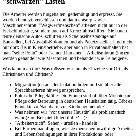
"schwarzen" Listen
Die Arbeiter werden hingehalten, gedemütigt und erpresst. Sie
werden benutzt, verschlissen und dann entsorgt - wie
Maschinenschrott. "Wegwerfmenschen" arbeiten nicht nur in der
Fleischindustrie, sondern auch auf Kreuzfahrtschiffen. Sie bauen
teure deutsche Autos, schuften als Scheinselbstständige auf
Baustellen, bei Ausstall-Kolonnen und als Paketzusteller. Und nicht
nur dort: Bis in Kleinstbetriebe, aber auch in Privathaushalten hat
man "seine Polin" oder "seinen Rumänen". Arbeitsmigrant(inn)en
werden gehandelt wie Maschinen und behandelt wie Leib­eigene.
Was kann man tun? Was müssen wir tun als Einzelne vor Ort, als
Christinnen und Christen?
Migrant(inn)en aus der Isolation holen und sie über alle
Sprachbarrieren hinweg ansprechen.
Polnische Pflegekräfte: Die Frauen sind oft über Monate zur
Pflege oder Betreuung in deutschen Haushalten tätig. Gibt es
Kontakte zu Nachbarn, zur Kirchengemeinde?
Was nehmen wir "vor unserer Haustür" als problematisch
wahr (zum Beispiel Unterkünfte?…)?
"Arbeiterstrich": Sehen - urteilen - handeln!
Bei Firmen nachfragen, wie sie menschenunwürdige Arbeits-
und Lebensbedingungen in ihrer Produktions- oder