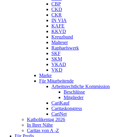
CBP
CKD
CKR
IN VIA
KAFE
KKVD
Kreuzbund
Malteser
Raphaelswerk
SKF
SKM
VKAD
VKD
Marke
Für Mitarbeitende
Arbeitsrechtliche Kommission
Beschlüsse
Mitglieder
CariKauf
Caritaskongress
CariNet
Katholikentag 2026
In Ihrer Nähe
Caritas von A -Z
Für Profis