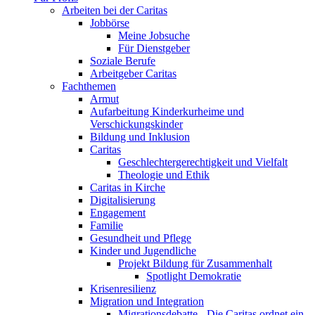
Arbeiten bei der Caritas
Jobbörse
Meine Jobsuche
Für Dienstgeber
Soziale Berufe
Arbeitgeber Caritas
Fachthemen
Armut
Aufarbeitung Kinderkurheime und
Verschickungskinder
Bildung und Inklusion
Caritas
Geschlechtergerechtigkeit und Vielfalt
Theologie und Ethik
Caritas in Kirche
Digitalisierung
Engagement
Familie
Gesundheit und Pflege
Kinder und Jugendliche
Projekt Bildung für Zusammenhalt
Spotlight Demokratie
Krisenresilienz
Migration und Integration
Migrationsdebatte - Die Caritas ordnet ein