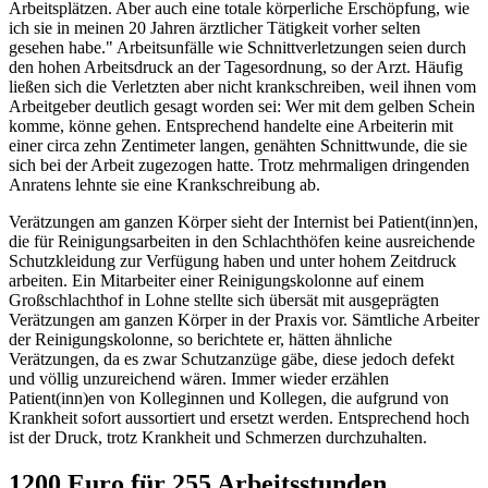
Arbeitsplätzen. Aber auch eine totale körperliche Erschöpfung, wie
ich sie in meinen 20 Jahren ärztlicher Tätigkeit vorher selten
gesehen habe." Arbeitsunfälle wie Schnittverletzungen seien durch
den hohen Arbeitsdruck an der Tagesordnung, so der Arzt. Häufig
ließen sich die Verletzten aber nicht krankschreiben, weil ihnen vom
Arbeitgeber deutlich gesagt worden sei: Wer mit dem gelben Schein
komme, könne gehen. Entsprechend handelte eine Arbeiterin mit
einer circa zehn Zentimeter langen, genähten Schnittwunde, die sie
sich bei der Arbeit zugezogen hatte. Trotz mehrmaligen dringenden
Anratens lehnte sie eine Krankschreibung ab.
Verätzungen am ganzen Körper sieht der Internist bei Patient(inn)en,
die für Reinigungsarbeiten in den Schlachthöfen keine ausreichende
Schutzkleidung zur Verfügung haben und unter hohem Zeitdruck
arbeiten. Ein Mitarbeiter einer Reinigungskolonne auf einem
Großschlachthof in Lohne stellte sich übersät mit ausgeprägten
Verätzungen am ganzen Körper in der Praxis vor. Sämtliche Arbeiter
der Reinigungskolonne, so berichtete er, hätten ähnliche
Verätzungen, da es zwar Schutzanzüge gäbe, diese jedoch defekt
und völlig unzureichend wären. Immer wieder erzählen
Patient(inn)en von Kolleginnen und Kollegen, die aufgrund von
Krankheit sofort aussortiert und ersetzt werden. Entsprechend hoch
ist der Druck, trotz Krankheit und Schmerzen durchzuhalten.
1200 Euro für 255 Arbeitsstunden