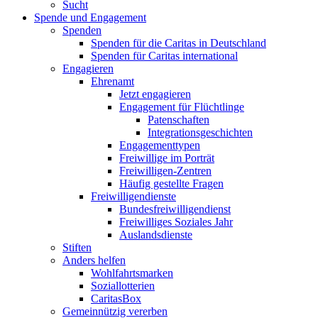
Sucht
Spende und Engagement
Spenden
Spenden für die Caritas in Deutschland
Spenden für Caritas international
Engagieren
Ehrenamt
Jetzt engagieren
Engagement für Flüchtlinge
Patenschaften
Integrationsgeschichten
Engagementtypen
Freiwillige im Porträt
Freiwilligen-Zentren
Häufig gestellte Fragen
Freiwilligendienste
Bundesfreiwilligendienst
Freiwilliges Soziales Jahr
Auslandsdienste
Stiften
Anders helfen
Wohlfahrtsmarken
Soziallotterien
CaritasBox
Gemeinnützig vererben