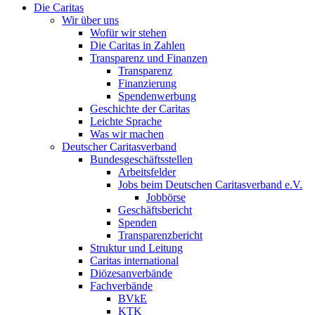
Die Caritas
Wir über uns
Wofür wir stehen
Die Caritas in Zahlen
Transparenz und Finanzen
Transparenz
Finanzierung
Spendenwerbung
Geschichte der Caritas
Leichte Sprache
Was wir machen
Deutscher Caritasverband
Bundesgeschäftsstellen
Arbeitsfelder
Jobs beim Deutschen Caritasverband e.V.
Jobbörse
Geschäftsbericht
Spenden
Transparenzbericht
Struktur und Leitung
Caritas international
Diözesanverbände
Fachverbände
BVkE
KTK