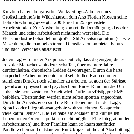
Kürzlich hat ein bulgarischer Werkvertrags-Arbeiter eines
Großschlachthofs in Wildeshausen dem Arzt Florian Kossen seine
Lohnabrechnung gezeigt: 1200 Euro für 255 geleistete
Arbeitsstunden. Zur Ausbeutung kommt die Demütigung, dass der
Mensch und seine Arbeitskraft nicht mehr wert sind. Die
Fleischindustrie behandelt im großen Stil Arbeitsmigrant(inn)en wie
Maschinen, die man bei externen Dienstleistern anmietet, benutzt
und nach Verschleiß austauscht.
Jeden Tag wird in der Arztpraxis deutlich, dass diejenigen, die es
trotz der Menschenschinderei schaffen, über mehrere Jahre
durchzuhalten, chronische Leiden davontragen. Durch die harte
körperliche Arbeit in feuchten und sehr kalten Räumen unter
ständigem Druck, noch schneller zu arbeiten, ist auch der Stärkste
irgendwann physisch und psychisch am Ende. Rund um die Uhr
haben sie bereitzustehen. Arbeit wird häufig kurzfristig per SMS
befohlen, Überstunden werden nicht selten spontan angeordnet.
Durch die Arbeitszeiten sind die Betroffenen nicht in der Lage,
Sprach- oder Integrationsangebote wahrzunehmen. So sprechen
viele kaum Deutsch. Die Teilhabe am sozialen und kulturellen
Leben in den Orten ist praktisch nicht möglich. Eine Integration der
Arbeiter(innen) und ihrer Familien kann so kaum stattfinden.
Parallelwelten sind entstanden. Ein Übriges tut die auf Abschottung