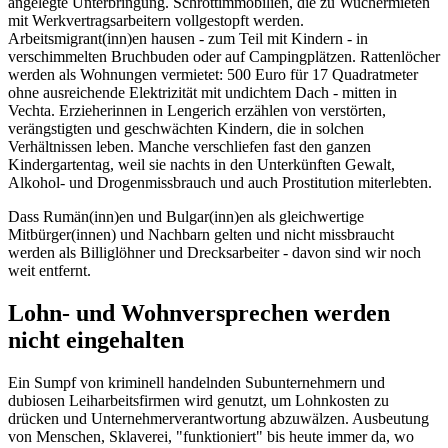
angelegte Unterbringung. Schrottimmobilien, die zu Wuchermieten
mit Werkvertragsarbeitern vollgestopft werden.
Arbeitsmigrant(inn)en hausen - zum Teil mit Kindern - in
verschimmelten Bruchbuden oder auf Campingplätzen. Rattenlöcher
werden als Wohnungen vermietet: 500 Euro für 17 Quadratmeter
ohne ausreichende Elektrizität mit undichtem Dach - mitten in
Vechta. Erzieherinnen in Lengerich erzählen von verstörten,
verängstigten und geschwächten Kindern, die in solchen
Verhältnissen leben. Manche verschliefen fast den ganzen
Kindergartentag, weil sie nachts in den Unterkünften Gewalt,
Alkohol- und ­Drogenmissbrauch und auch Prostitution miterlebten.
Dass Rumän(inn)en und Bulgar(inn)en als gleichwertige
Mitbürger(innen) und Nachbarn gelten und nicht missbraucht
werden als Billiglöhner und Drecksarbeiter - davon sind wir noch
weit entfernt.
Lohn- und Wohnversprechen werden
nicht eingehalten
Ein Sumpf von kriminell handelnden Subunternehmern und
dubiosen Leiharbeitsfirmen wird genutzt, um Lohnkosten zu
drücken und Unternehmerverantwortung abzuwälzen. Ausbeutung
von Menschen, Sklaverei, "funktioniert" bis heute immer da, wo