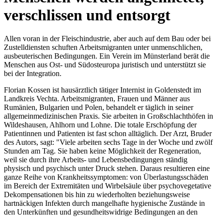
verschlissen und entsorgt
Allen voran in der Fleischindustrie, aber auch auf dem Bau oder bei
Zustelldiensten schuften Arbeitsmigranten unter unmenschlichen,
ausbeuterischen Bedingungen. Ein Verein im Münsterland berät die
Menschen aus Ost- und Südosteuropa juristisch und unterstützt sie
bei der Integration.
Florian Kossen ist hausärztlich tätiger Internist in Goldenstedt im
Landkreis Vechta. Arbeitsmigranten, Frauen und Männer aus
Rumänien, Bulgarien und Polen, behandelt er täglich in seiner
allgemeinmedizinischen Praxis. Sie arbeiten in Großschlachthöfen in
Wildeshausen, Ahlhorn und Lohne. Die totale Erschöpfung der
Patientinnen und Patienten ist fast schon alltäglich. Der Arzt, Bruder
des Autors, sagt: "Viele arbeiten sechs Tage in der Woche und zwölf
Stunden am Tag. Sie haben keine Möglichkeit der Regeneration,
weil sie durch ihre Arbeits- und Lebensbedingungen ständig
physisch und psychisch unter Druck stehen. Daraus resultieren eine
ganze Reihe von Krankheitssymptomen: von Überlastungsschäden
im Bereich der Extremitäten und Wirbelsäule über psychovegetative
Dekompensationen bis hin zu wiederholten beziehungsweise
hartnäckigen Infekten durch mangelhafte hygienische Zustände in
den Unterkünften und gesundheitswidrige Bedingungen an den