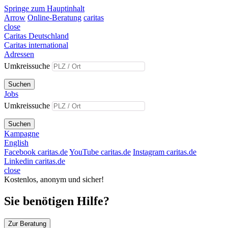
Springe zum Hauptinhalt
Arrow
Online-Beratung
caritas
close
Caritas Deutschland
Caritas international
Adressen
Umkreissuche
Suchen
Jobs
Umkreissuche
Suchen
Kampagne
English
Facebook caritas.de
YouTube caritas.de
Instagram caritas.de
Linkedin caritas.de
close
Kostenlos, anonym und sicher!
Sie benötigen Hilfe?
Zur Beratung