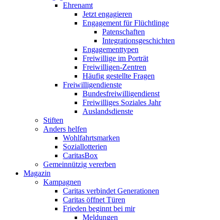
Ehrenamt
Jetzt engagieren
Engagement für Flüchtlinge
Patenschaften
Integrationsgeschichten
Engagementtypen
Freiwillige im Porträt
Freiwilligen-Zentren
Häufig gestellte Fragen
Freiwilligendienste
Bundesfreiwilligendienst
Freiwilliges Soziales Jahr
Auslandsdienste
Stiften
Anders helfen
Wohlfahrtsmarken
Soziallotterien
CaritasBox
Gemeinnützig vererben
Magazin
Kampagnen
Caritas verbindet Generationen
Caritas öffnet Türen
Frieden beginnt bei mir
Meldungen