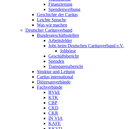
Finanzierung
Spendenwerbung
Geschichte der Caritas
Leichte Sprache
Was wir machen
Deutscher Caritasverband
Bundesgeschäftsstellen
Arbeitsfelder
Jobs beim Deutschen Caritasverband e.V.
Jobbörse
Geschäftsbericht
Spenden
Transparenzbericht
Struktur und Leitung
Caritas international
Diözesanverbände
Fachverbände
BVkE
KTK
CBP
CKD
CKR
IN VIA
KAFE
KKVD