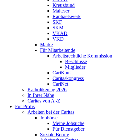
Kreuzbund
Malteser
Raphaelswerk
SKF
SKM
VKAD
VKD
Marke
Für Mitarbeitende
Arbeitsrechtliche Kommission
Beschlüsse
Mitglieder
CariKauf
Caritaskongress
CariNet
Katholikentag 2026
In Ihrer Nähe
Caritas von A -Z
Für Profis
Arbeiten bei der Caritas
Jobbörse
Meine Jobsuche
Für Dienstgeber
Soziale Berufe