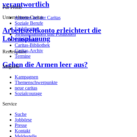
verantwortlich
Für Profis
Unternehmen Caritas
Arbeiten bei der Caritas
Soziale Berufe
Fachthemen
Arbeitszeitkonto erleichtert die
Stellungnahmen und Positionen
Lebensplanung
Fortbildung
Caritas-Bibliothek
Caritas-Archiv
Rentenpläne
Termine
Gehen die Armen leer aus?
Magazin
Kampagnen
Themenschwerpunkte
neue caritas
Sozialcourage
Service
Suche
Jobbörse
Presse
Kontakt
Meldestelle