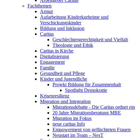
Arbeitgeber Caritas
Fachthemen
Armut
Aufarbeitung Kinderkurheime und
Verschickungskinder
Bildung und Inklusion
Caritas
Geschlechtergerechtigkeit und Vielfalt
Theologie und Ethik
Caritas in Kirche
Digitalisierung
Engagement
Familie
Gesundheit und Pflege
Kinder und Jugendliche
Projekt Bildung für Zusammenhalt
Spotlight Demokratie
Krisenresilienz
Migration und Integration
Migrationsdebatte - Die Caritas ordnet ein
20 Jahre Migrationsberatung MBE
Migration im Fokus
neue caritas Info
Empowerment von geflüchteten Frauen
Neustart im Team – NesT