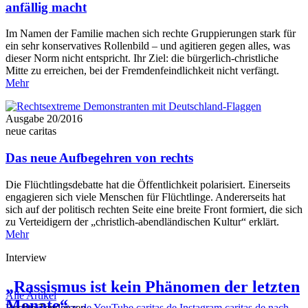
anfällig macht
Im Namen der Familie machen sich rechte Gruppierungen stark für
ein sehr konservatives Rollenbild – und agitieren gegen alles, was
dieser Norm nicht entspricht. Ihr Ziel: die ­bürgerlich-christliche
Mitte zu erreichen, bei der Fremdenfeindlichkeit nicht verfängt.
Mehr
Ausgabe 20/2016
neue caritas
Das neue Aufbegehren von rechts
Die Flüchtlingsdebatte hat die Öffentlichkeit polarisiert. Einerseits
engagieren sich viele Menschen für Flüchtlinge. Andererseits hat
sich auf der politisch rechten Seite eine breite Front formiert, die sich
zu Verteidigern der „christlich-abendländischen Kultur“ erklärt.
Mehr
Interview
„Rassismus ist kein Phänomen der letzten
Alle Artikel
Monate“
Rechte Tendenzen
Facebook caritas.de
YouTube caritas.de
Instagram caritas.de
nach