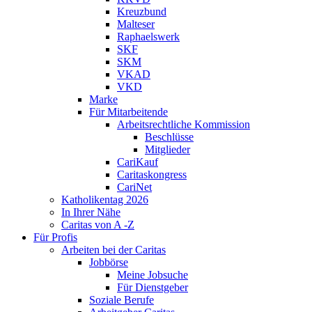
Kreuzbund
Malteser
Raphaelswerk
SKF
SKM
VKAD
VKD
Marke
Für Mitarbeitende
Arbeitsrechtliche Kommission
Beschlüsse
Mitglieder
CariKauf
Caritaskongress
CariNet
Katholikentag 2026
In Ihrer Nähe
Caritas von A -Z
Für Profis
Arbeiten bei der Caritas
Jobbörse
Meine Jobsuche
Für Dienstgeber
Soziale Berufe