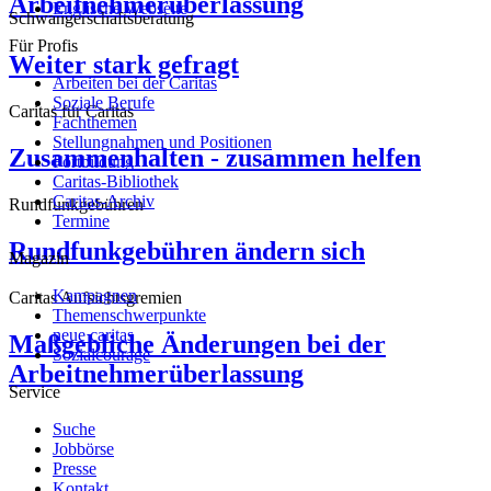
Arbeitnehmerüberlassung
Englische Webseite
Schwangerschaftsberatung
Für Profis
Weiter stark gefragt
Arbeiten bei der Caritas
Soziale Berufe
Caritas für Caritas
Fachthemen
Stellungnahmen und Positionen
Zusammenhalten - zusammen helfen
Fortbildung
Caritas-Bibliothek
Caritas-Archiv
Rundfunkgebühren
Termine
Rundfunkgebühren ändern sich
Magazin
Kampagnen
Caritas Aufsichtsgremien
Themenschwerpunkte
neue caritas
Maßgebliche Änderungen bei der
Sozialcourage
Arbeitnehmerüberlassung
Service
Suche
Jobbörse
Presse
Kontakt