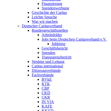
Finanzierung
Spendenwerbung
Geschichte der Caritas
Leichte Sprache
Was wir machen
Deutscher Caritasverband
Bundesgeschäftsstellen
Arbeitsfelder
Jobs beim Deutschen Caritasverband e.V.
Jobbörse
Geschäftsbericht
Spenden
Transparenzbericht
Struktur und Leitung
Caritas international
Diözesanverbände
Fachverbände
BVkE
KTK
CBP
CKD
CKR
IN VIA
KAFE
KKVD