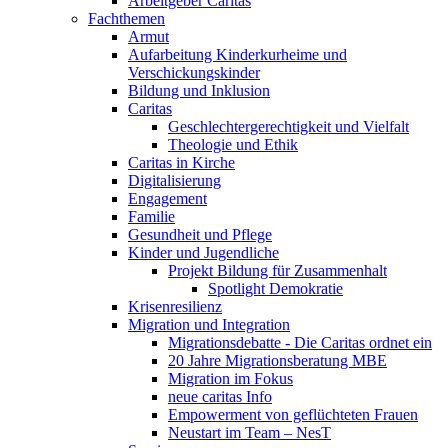
Arbeitgeber Caritas
Fachthemen
Armut
Aufarbeitung Kinderkurheime und
Verschickungskinder
Bildung und Inklusion
Caritas
Geschlechtergerechtigkeit und Vielfalt
Theologie und Ethik
Caritas in Kirche
Digitalisierung
Engagement
Familie
Gesundheit und Pflege
Kinder und Jugendliche
Projekt Bildung für Zusammenhalt
Spotlight Demokratie
Krisenresilienz
Migration und Integration
Migrationsdebatte - Die Caritas ordnet ein
20 Jahre Migrationsberatung MBE
Migration im Fokus
neue caritas Info
Empowerment von geflüchteten Frauen
Neustart im Team – NesT