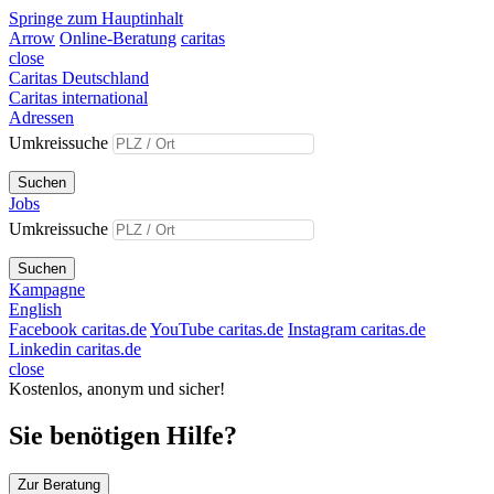
Springe zum Hauptinhalt
Arrow
Online-Beratung
caritas
close
Caritas Deutschland
Caritas international
Adressen
Umkreissuche
Suchen
Jobs
Umkreissuche
Suchen
Kampagne
English
Facebook caritas.de
YouTube caritas.de
Instagram caritas.de
Linkedin caritas.de
close
Kostenlos, anonym und sicher!
Sie benötigen Hilfe?
Zur Beratung