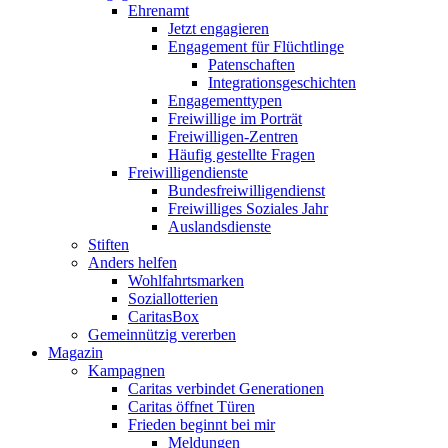
Ehrenamt
Jetzt engagieren
Engagement für Flüchtlinge
Patenschaften
Integrationsgeschichten
Engagementtypen
Freiwillige im Porträt
Freiwilligen-Zentren
Häufig gestellte Fragen
Freiwilligendienste
Bundesfreiwilligendienst
Freiwilliges Soziales Jahr
Auslandsdienste
Stiften
Anders helfen
Wohlfahrtsmarken
Soziallotterien
CaritasBox
Gemeinnützig vererben
Magazin
Kampagnen
Caritas verbindet Generationen
Caritas öffnet Türen
Frieden beginnt bei mir
Meldungen