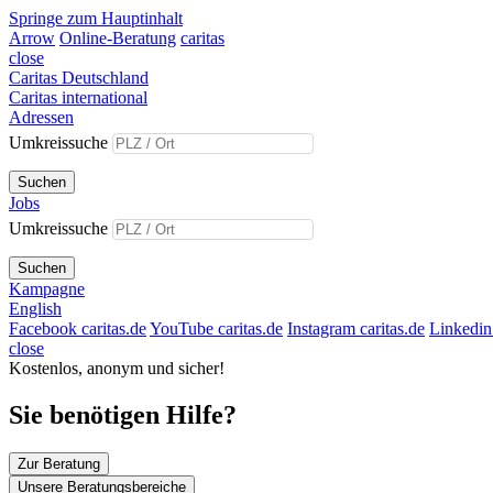
Springe zum Hauptinhalt
Arrow
Online-Beratung
caritas
close
Caritas Deutschland
Caritas international
Adressen
Umkreissuche
Suchen
Jobs
Umkreissuche
Suchen
Kampagne
English
Facebook caritas.de
YouTube caritas.de
Instagram caritas.de
Linkedin 
close
Kostenlos, anonym und sicher!
Sie benötigen Hilfe?
Zur Beratung
Unsere Beratungsbereiche