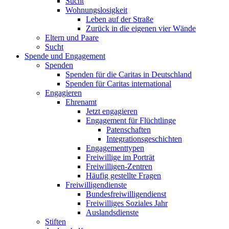
Sucht
Wohnungslosigkeit
Leben auf der Straße
Zurück in die eigenen vier Wände
Eltern und Paare
Sucht
Spende und Engagement
Spenden
Spenden für die Caritas in Deutschland
Spenden für Caritas international
Engagieren
Ehrenamt
Jetzt engagieren
Engagement für Flüchtlinge
Patenschaften
Integrationsgeschichten
Engagementtypen
Freiwillige im Porträt
Freiwilligen-Zentren
Häufig gestellte Fragen
Freiwilligendienste
Bundesfreiwilligendienst
Freiwilliges Soziales Jahr
Auslandsdienste
Stiften