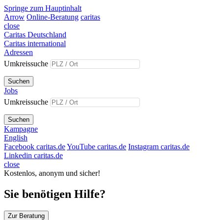
Springe zum Hauptinhalt
Arrow
Online-Beratung
caritas
close
Caritas Deutschland
Caritas international
Adressen
Umkreissuche
Suchen
Jobs
Umkreissuche
Suchen
Kampagne
English
Facebook caritas.de
YouTube caritas.de
Instagram caritas.de
Linkedin caritas.de
close
Kostenlos, anonym und sicher!
Sie benötigen Hilfe?
Zur Beratung