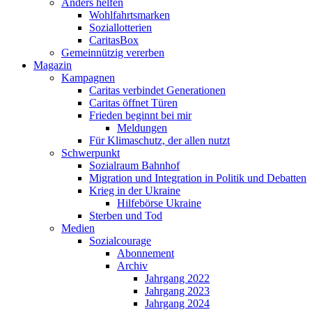
Anders helfen
Wohlfahrtsmarken
Soziallotterien
CaritasBox
Gemeinnützig vererben
Magazin
Kampagnen
Caritas verbindet Generationen
Caritas öffnet Türen
Frieden beginnt bei mir
Meldungen
Für Klimaschutz, der allen nutzt
Schwerpunkt
Sozialraum Bahnhof
Migration und Integration in Politik und Debatten
Krieg in der Ukraine
Hilfebörse Ukraine
Sterben und Tod
Medien
Sozialcourage
Abonnement
Archiv
Jahrgang 2022
Jahrgang 2023
Jahrgang 2024