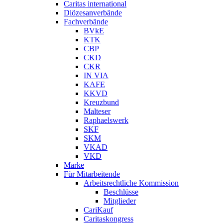
Caritas international
Diözesanverbände
Fachverbände
BVkE
KTK
CBP
CKD
CKR
IN VIA
KAFE
KKVD
Kreuzbund
Malteser
Raphaelswerk
SKF
SKM
VKAD
VKD
Marke
Für Mitarbeitende
Arbeitsrechtliche Kommission
Beschlüsse
Mitglieder
CariKauf
Caritaskongress