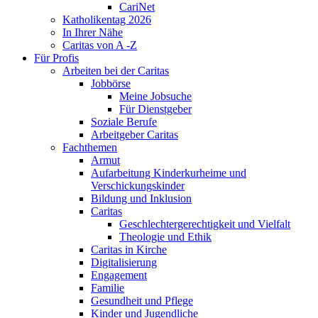
CariNet
Katholikentag 2026
In Ihrer Nähe
Caritas von A -Z
Für Profis
Arbeiten bei der Caritas
Jobbörse
Meine Jobsuche
Für Dienstgeber
Soziale Berufe
Arbeitgeber Caritas
Fachthemen
Armut
Aufarbeitung Kinderkurheime und
Verschickungskinder
Bildung und Inklusion
Caritas
Geschlechtergerechtigkeit und Vielfalt
Theologie und Ethik
Caritas in Kirche
Digitalisierung
Engagement
Familie
Gesundheit und Pflege
Kinder und Jugendliche