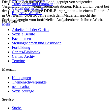
Die DDR in den 80ern: Ein Land, geprägt von steigender
Transparenz und Finanzen
Verschuldung und Montagsdemonstrationen. Klara Ullrich beriet bei
Caritas international
der Caritas ausreisewillige DDR-Bürger_innen – in einem Hinterhof
Englische Webseite
in Ost-Berlin. Über 30 Jahre nach dem Mauerfall spricht die
Sozialpädagogin vom inoffiziellen Aufgabenbereich ihrer Arbeit.
Für Profis
Mehr
Arbeiten bei der Caritas
Soziale Berufe
Fachthemen
Stellungnahmen und Positionen
Fortbildung
Caritas-Bibliothek
Caritas-Archiv
Termine
Magazin
Kampagnen
Themenschwerpunkte
neue caritas
Sozialcourage
Service
Suche