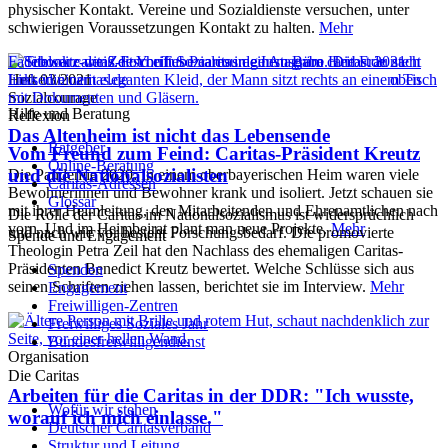
physischer Kontakt. Vereine und Sozialdienste versuchen, unter
schwierigen Voraussetzungen Kontakt zu halten.
Mehr
Facebook caritas.de
YouTube caritas.de
Instagram caritas.de
nach
Heft 03/2021
Linkedin caritas.de
oben
Sozialcourage
Hilfe und Beratung
Reflexion
Das Altenheim ist nicht das Lebensende
Ratgeber
Vom Freund zum Feind: Caritas-Präsident Kreutz
Online-Beratung
und die Nationalsozialisten
Die Pandemie 2020: In einem oberbayerischen Heim waren viele
Caritas-Adressen
Bewohnerinnen und Bewohner krank und isoliert. Jetzt schauen sie
Glossar
mit ihrer Heimleitung, den Mitarbeitenden und Ehrenamtlichen nach
Die Rolle der Caritas im Nationalsozialismus ist widersprüchlich
vorn. Und im Heimbeirat plant man neue Projekte.
Mehr
und nach wie vor besteht Forschungsbedarf. Die promovierte
Spende und Engagement
Theologin Petra Zeil hat den Nachlass des ehemaligen Caritas-
Präsidenten Benedict Kreutz bewertet. Welche Schlüsse sich aus
Spenden
seinen Schriften ziehen lassen, berichtet sie im Interview.
Mehr
Engagement
Freiwilligen-Zentren
Freiwilliges Soziales Jahr
Bundesfreiwilligendienst
Organisation
Die Caritas
Arbeiten für die Caritas in der DDR: "Ich wusste,
Wofür wir stehen
worauf ich mich einlasse."
Deutscher Caritasverband
Struktur und Leitung