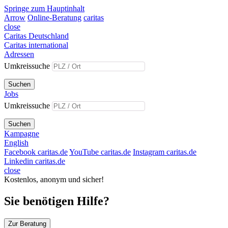
Springe zum Hauptinhalt
Arrow
Online-Beratung
caritas
close
Caritas Deutschland
Caritas international
Adressen
Umkreissuche
Suchen
Jobs
Umkreissuche
Suchen
Kampagne
English
Facebook caritas.de
YouTube caritas.de
Instagram caritas.de
Linkedin caritas.de
close
Kostenlos, anonym und sicher!
Sie benötigen Hilfe?
Zur Beratung