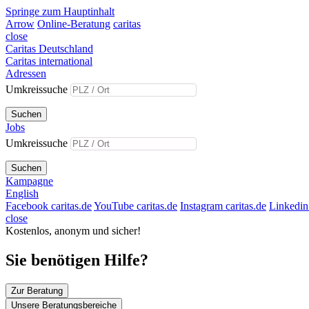
Springe zum Hauptinhalt
Arrow
Online-Beratung
caritas
close
Caritas Deutschland
Caritas international
Adressen
Umkreissuche
Suchen
Jobs
Umkreissuche
Suchen
Kampagne
English
Facebook caritas.de
YouTube caritas.de
Instagram caritas.de
Linkedin 
close
Kostenlos, anonym und sicher!
Sie benötigen Hilfe?
Zur Beratung
Unsere Beratungsbereiche