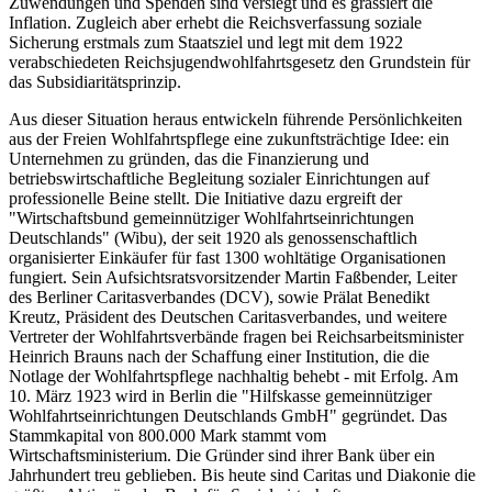
Zuwendungen und Spenden sind versiegt und es grassiert die
Inflation. Zugleich aber erhebt die Reichsverfassung soziale
Sicherung erstmals zum Staatsziel und legt mit dem 1922
verabschiedeten Reichsjugendwohlfahrtsgesetz den Grundstein für
das Subsidiaritätsprinzip.
Aus dieser Situation heraus entwickeln führende Persönlichkeiten
aus der Freien Wohlfahrtspflege eine zukunftsträchtige Idee: ein
Unternehmen zu gründen, das die Finanzierung und
betriebswirtschaftliche Begleitung sozialer Einrichtungen auf
professionelle Beine stellt. Die Initiative dazu ergreift der
"Wirtschaftsbund gemeinnütziger Wohlfahrtseinrichtungen
Deutschlands" (Wibu), der seit 1920 als genossenschaftlich
organisierter Einkäufer für fast 1300 wohltätige Organisationen
fungiert. Sein Aufsichtsratsvorsitzender Martin Faßbender, Leiter
des Berliner Caritasverbandes (DCV), sowie Prälat Benedikt
Kreutz, Präsident des Deutschen Caritasverbandes, und weitere
Vertreter der Wohlfahrtsverbände fragen bei Reichsarbeitsminister
Heinrich Brauns nach der Schaffung einer Institution, die die
Notlage der Wohlfahrtspflege nachhaltig behebt - mit Erfolg. Am
10. März 1923 wird in Berlin die "Hilfskasse gemeinnütziger
Wohlfahrtseinrichtungen Deutschlands GmbH" gegründet. Das
Stammkapital von 800.000 Mark stammt vom
Wirtschaftsministerium. Die Gründer sind ihrer Bank über ein
Jahrhundert treu geblieben. Bis heute sind Caritas und Diakonie die