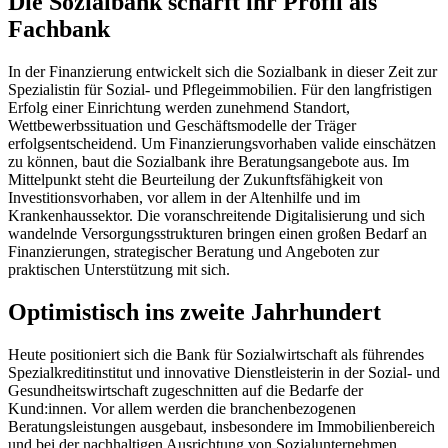
Die Sozialbank schärft ihr Profil als
Fachbank
In der Finanzierung entwickelt sich die Sozialbank in dieser Zeit zur
Spezialistin für Sozial- und Pflegeimmobilien. Für den langfristigen
Erfolg einer Einrichtung werden zunehmend Standort,
Wettbewerbssituation und Geschäftsmodelle der Träger
erfolgsentscheidend. Um Finanzierungsvorhaben valide einschätzen
zu können, baut die Sozialbank ihre Beratungsangebote aus. Im
Mittelpunkt steht die Beurteilung der Zukunfts­fähigkeit von
Investitionsvorhaben, vor allem in der Altenhilfe und im
Krankenhaussektor. Die voranschreitende Digitalisierung und sich
wandelnde Versorgungsstrukturen bringen einen großen Bedarf an
Finanzierungen, strategischer Beratung und Angeboten zur
praktischen Unterstützung mit sich.
Optimistisch ins zweite Jahrhundert
Heute positioniert sich die Bank für Sozialwirtschaft als führendes
Spezialkreditinstitut und innovative Dienstleisterin in der Sozial- und
Gesundheitswirtschaft zugeschnitten auf die Bedarfe der
Kund:innen. Vor allem werden die branchenbezogenen
Beratungsleistungen ausgebaut, insbesondere im Immobilienbereich
und bei der nachhaltigen Ausrichtung von Sozialunternehmen.