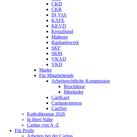
CKD
CKR
IN VIA
KAFE
KKVD
Kreuzbund
Malteser
Raphaelswerk
SKF
SKM
VKAD
VKD
Marke
Für Mitarbeitende
Arbeitsrechtliche Kommission
Beschlüsse
Mitglieder
CariKauf
Caritaskongress
CariNet
Katholikentag 2026
In Ihrer Nähe
Caritas von A -Z
Für Profis
Arbeiten bei der Caritas