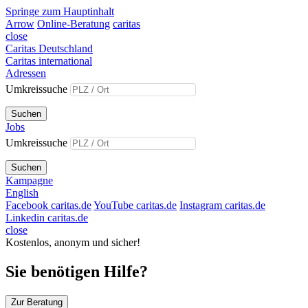
Springe zum Hauptinhalt
Arrow
Online-Beratung
caritas
close
Caritas Deutschland
Caritas international
Adressen
Umkreissuche
Suchen
Jobs
Umkreissuche
Suchen
Kampagne
English
Facebook caritas.de
YouTube caritas.de
Instagram caritas.de
Linkedin caritas.de
close
Kostenlos, anonym und sicher!
Sie benötigen Hilfe?
Zur Beratung