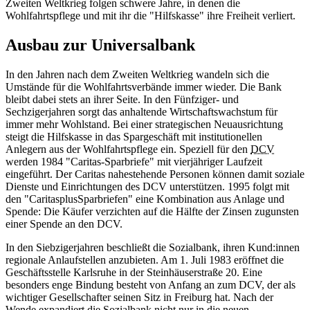
Zweiten Weltkrieg folgen schwere Jahre, in denen die
Wohlfahrtspflege und mit ihr die "Hilfskasse" ihre Freiheit verliert.
Ausbau zur Universalbank
In den Jahren nach dem Zweiten Weltkrieg wandeln sich die
Umstände für die Wohlfahrtsverbände immer wieder. Die Bank
bleibt dabei stets an ihrer Seite. In den Fünfziger- und
Sechzigerjahren sorgt das anhaltende Wirtschaftswachstum für
immer mehr Wohlstand. Bei einer strategischen Neuausrichtung
steigt die Hilfskasse in das Spargeschäft mit institutionellen
Anlegern aus der Wohlfahrtspflege ein. Speziell für den
DCV
werden 1984 "Caritas-Sparbriefe" mit vierjähriger Laufzeit
eingeführt. Der Caritas nahestehende Personen können damit soziale
Dienste und Einrichtungen des DCV unterstützen. 1995 folgt mit
den "CaritasplusSparbriefen" eine Kombination aus Anlage und
Spende: Die Käufer verzichten auf die Hälfte der Zinsen zugunsten
einer Spende an den DCV.
In den Siebzigerjahren beschließt die Sozialbank, ihren Kund:innen
regionale Anlaufstellen anzubieten. Am 1. Juli 1983 eröffnet die
Geschäftsstelle Karlsruhe in der Steinhäuserstraße 20. Eine
besonders enge Bindung besteht von Anfang an zum DCV, der als
wichtiger Gesellschafter seinen Sitz in Freiburg hat. Nach der
Wende expandiert die Sozialbank nicht nur in die neuen