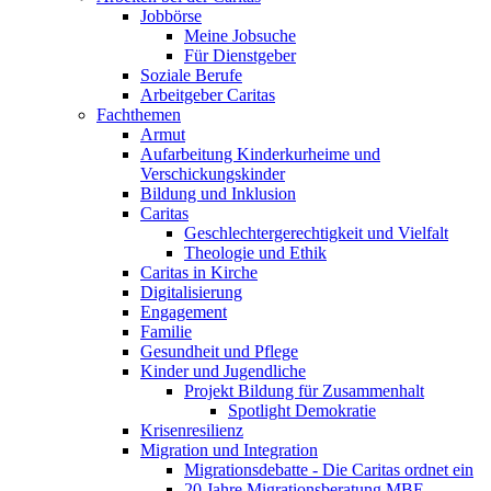
Jobbörse
Meine Jobsuche
Für Dienstgeber
Soziale Berufe
Arbeitgeber Caritas
Fachthemen
Armut
Aufarbeitung Kinderkurheime und
Verschickungskinder
Bildung und Inklusion
Caritas
Geschlechtergerechtigkeit und Vielfalt
Theologie und Ethik
Caritas in Kirche
Digitalisierung
Engagement
Familie
Gesundheit und Pflege
Kinder und Jugendliche
Projekt Bildung für Zusammenhalt
Spotlight Demokratie
Krisenresilienz
Migration und Integration
Migrationsdebatte - Die Caritas ordnet ein
20 Jahre Migrationsberatung MBE