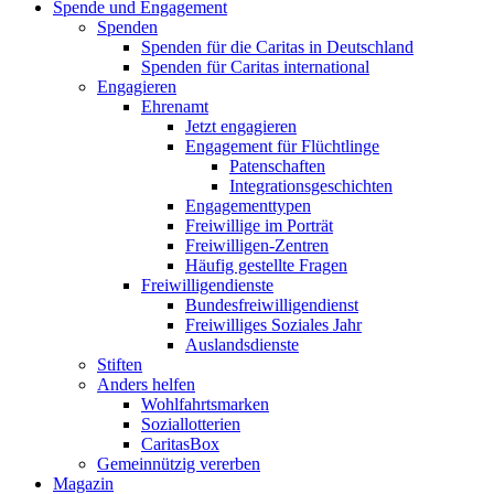
Spende und Engagement
Spenden
Spenden für die Caritas in Deutschland
Spenden für Caritas international
Engagieren
Ehrenamt
Jetzt engagieren
Engagement für Flüchtlinge
Patenschaften
Integrationsgeschichten
Engagementtypen
Freiwillige im Porträt
Freiwilligen-Zentren
Häufig gestellte Fragen
Freiwilligendienste
Bundesfreiwilligendienst
Freiwilliges Soziales Jahr
Auslandsdienste
Stiften
Anders helfen
Wohlfahrtsmarken
Soziallotterien
CaritasBox
Gemeinnützig vererben
Magazin