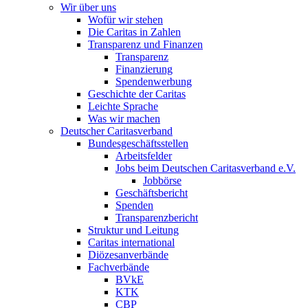
Wir über uns
Wofür wir stehen
Die Caritas in Zahlen
Transparenz und Finanzen
Transparenz
Finanzierung
Spendenwerbung
Geschichte der Caritas
Leichte Sprache
Was wir machen
Deutscher Caritasverband
Bundesgeschäftsstellen
Arbeitsfelder
Jobs beim Deutschen Caritasverband e.V.
Jobbörse
Geschäftsbericht
Spenden
Transparenzbericht
Struktur und Leitung
Caritas international
Diözesanverbände
Fachverbände
BVkE
KTK
CBP