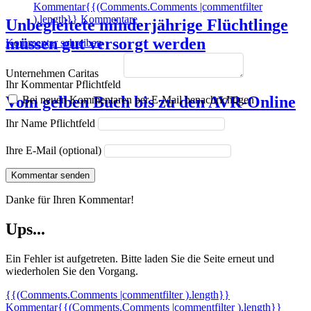
Kommentar
{{(Comments.Comments |commentfilter
).length}} Kommentare
Unbegleitete minderjährige Flüchtlinge
müssen gut versorgt werden
Kommentar schreiben
Unternehmen Caritas
Ihr Kommentar
Pflichtfeld
Vom gelben Buch bis zu den AVR-Online
Bei neuen Kommentaren per E-Mail benachrichtigen
Ihr Name
Pflichtfeld
Ihre E-Mail (optional)
Kommentar senden
Danke für Ihren Kommentar!
Ups...
Ein Fehler ist aufgetreten. Bitte laden Sie die Seite erneut und
wiederholen Sie den Vorgang.
{{(Comments.Comments |commentfilter ).length}}
Kommentar
{{(Comments.Comments |commentfilter ).length}}