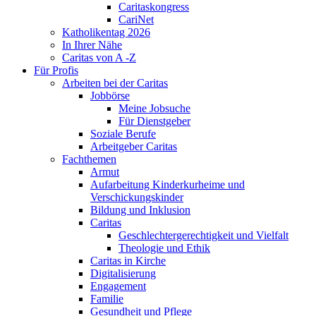
Caritaskongress
CariNet
Katholikentag 2026
In Ihrer Nähe
Caritas von A -Z
Für Profis
Arbeiten bei der Caritas
Jobbörse
Meine Jobsuche
Für Dienstgeber
Soziale Berufe
Arbeitgeber Caritas
Fachthemen
Armut
Aufarbeitung Kinderkurheime und
Verschickungskinder
Bildung und Inklusion
Caritas
Geschlechtergerechtigkeit und Vielfalt
Theologie und Ethik
Caritas in Kirche
Digitalisierung
Engagement
Familie
Gesundheit und Pflege