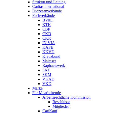
Struktur und Leitung
Caritas international
Diözesanverbände
Fachverbände
BVkE
KTK
CBP
CKD
CKR
IN VIA
KAFE
KKVD
Kreuzbund
Malteser
Raphaelswerk
SKF
SKM
VKAD
VKD
Marke
Für Mitarbeitende
Arbeitsrechtliche Kommission
Beschlüsse
Mitglieder
CariKauf