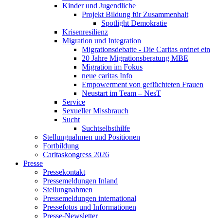
Kinder und Jugendliche
Projekt Bildung für Zusammenhalt
Spotlight Demokratie
Krisenresilienz
Migration und Integration
Migrationsdebatte - Die Caritas ordnet ein
20 Jahre Migrationsberatung MBE
Migration im Fokus
neue caritas Info
Empowerment von geflüchteten Frauen
Neustart im Team – NesT
Service
Sexueller Missbrauch
Sucht
Suchtselbsthilfe
Stellungnahmen und Positionen
Fortbildung
Caritaskongress 2026
Presse
Pressekontakt
Pressemeldungen Inland
Stellungnahmen
Pressemeldungen international
Pressefotos und Informationen
Presse-Newsletter