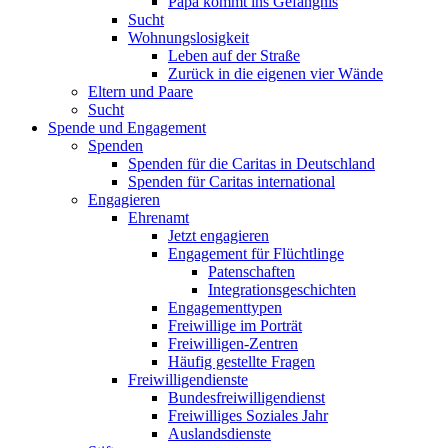
Papa kommt ins Gefängnis
Sucht
Wohnungslosigkeit
Leben auf der Straße
Zurück in die eigenen vier Wände
Eltern und Paare
Sucht
Spende und Engagement
Spenden
Spenden für die Caritas in Deutschland
Spenden für Caritas international
Engagieren
Ehrenamt
Jetzt engagieren
Engagement für Flüchtlinge
Patenschaften
Integrationsgeschichten
Engagementtypen
Freiwillige im Porträt
Freiwilligen-Zentren
Häufig gestellte Fragen
Freiwilligendienste
Bundesfreiwilligendienst
Freiwilliges Soziales Jahr
Auslandsdienste