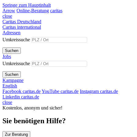
Springe zum Hauptinhalt
Arrow
Online-Beratung
caritas
close
Caritas Deutschland
Caritas international
Adressen
Umkreissuche
Suchen
Jobs
Umkreissuche
Suchen
Kampagne
English
Facebook caritas.de
YouTube caritas.de
Instagram caritas.de
Linkedin caritas.de
close
Kostenlos, anonym und sicher!
Sie benötigen Hilfe?
Zur Beratung