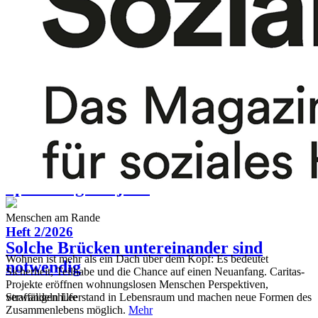
Folgezertifizierung
Werkstattzertifizierung 2009
Görlitz
Jugendhilfe
Aufregend und wenig gemütlich
Altenhilfe
Später beginnt jetzt
Menschen am Rande
Heft 2/2026
Solche Brücken untereinander sind
Wohnen ist mehr als ein Dach über dem Kopf: Es bedeutet
notwendig
Sicherheit, Teilhabe und die Chance auf einen Neuanfang. Caritas-
Projekte eröffnen wohnungslosen Menschen Perspektiven,
Straffäligenhilfe
verwandeln Leerstand in Lebensraum und machen neue Formen des
Zusammenlebens möglich.
Mehr