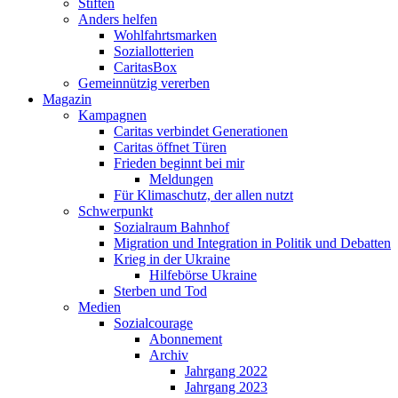
Stiften
Anders helfen
Wohlfahrtsmarken
Soziallotterien
CaritasBox
Gemeinnützig vererben
Magazin
Kampagnen
Caritas verbindet Generationen
Caritas öffnet Türen
Frieden beginnt bei mir
Meldungen
Für Klimaschutz, der allen nutzt
Schwerpunkt
Sozialraum Bahnhof
Migration und Integration in Politik und Debatten
Krieg in der Ukraine
Hilfebörse Ukraine
Sterben und Tod
Medien
Sozialcourage
Abonnement
Archiv
Jahrgang 2022
Jahrgang 2023