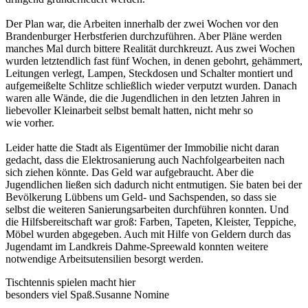
Der Plan war, die Arbeiten innerhalb der zwei Wochen vor den
Brandenburger Herbstferien durchzuführen. Aber Pläne werden
manches Mal durch bittere Realität durchkreuzt. Aus zwei Wochen
wurden letztendlich fast fünf Wochen, in denen gebohrt, gehämmert,
Leitungen verlegt, Lampen, Steckdosen und Schalter montiert und
aufgemeißelte Schlitze schließlich wieder verputzt wurden. Danach
waren alle Wände, die die Jugendlichen in den letzten Jahren in
liebevoller Kleinarbeit selbst bemalt hatten, nicht mehr so
wie vorher.
Leider hatte die Stadt als Eigentümer der Immobilie nicht daran
gedacht, dass die Elektrosanierung auch Nachfolgearbeiten nach
sich ziehen könnte. Das Geld war aufgebraucht. Aber die
Jugendlichen ließen sich dadurch nicht entmutigen. Sie baten bei der
Bevölkerung Lübbens um Geld- und Sachspenden, so dass sie
selbst die weiteren Sanierungsarbeiten durchführen konnten. Und
die Hilfsbereitschaft war groß: Farben, Tapeten, Kleister, Teppiche,
Möbel wurden abgegeben. Auch mit Hilfe von Geldern durch das
Jugendamt im Landkreis Dahme-Spreewald konnten weitere
notwendige Arbeitsutensilien besorgt werden.
Tischtennis spielen macht hier
besonders viel Spaß.
Susanne Nomine