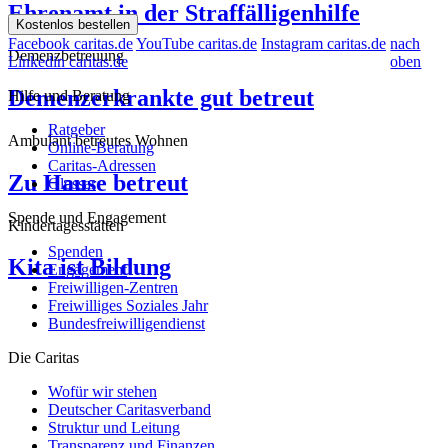
Ehrenamt in der Straffälligenhilfe
Kostenlos bestellen
Facebook caritas.de
YouTube caritas.de
Instagram caritas.de
nach
Demenzbetreuung
Linkedin caritas.de
oben
Demenzerkrankte gut betreut
Hilfe und Beratung
Ratgeber
Ambulant betreutes Wohnen
Online-Beratung
Caritas-Adressen
Zu Hause betreut
Glossar
Spende und Engagement
Kindertagesstätten
Spenden
Kita ist Bildung
Engagement
Freiwilligen-Zentren
Freiwilliges Soziales Jahr
Bundesfreiwilligendienst
Die Caritas
Wofür wir stehen
Deutscher Caritasverband
Struktur und Leitung
Transparenz und Finanzen