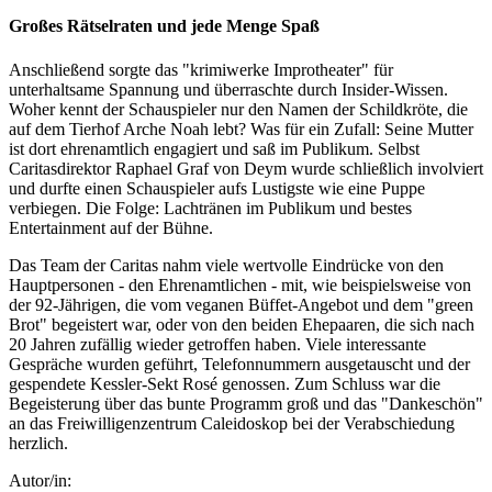
Großes Rätselraten und jede Menge Spaß
Anschließend sorgte das "krimiwerke Improtheater" für
unterhaltsame Spannung und überraschte durch Insider-Wissen.
Woher kennt der Schauspieler nur den Namen der Schildkröte, die
auf dem Tierhof Arche Noah lebt? Was für ein Zufall: Seine Mutter
ist dort ehrenamtlich engagiert und saß im Publikum. Selbst
Caritasdirektor Raphael Graf von Deym wurde schließlich involviert
und durfte einen Schauspieler aufs Lustigste wie eine Puppe
verbiegen. Die Folge: Lachtränen im Publikum und bestes
Entertainment auf der Bühne.
Das Team der Caritas nahm viele wertvolle Eindrücke von den
Hauptpersonen - den Ehrenamtlichen - mit, wie beispielsweise von
der 92-Jährigen, die vom veganen Büffet-Angebot und dem "green
Brot" begeistert war, oder von den beiden Ehepaaren, die sich nach
20 Jahren zufällig wieder getroffen haben. Viele interessante
Gespräche wurden geführt, Telefonnummern ausgetauscht und der
gespendete Kessler-Sekt Rosé genossen. Zum Schluss war die
Begeisterung über das bunte Programm groß und das "Dankeschön"
an das Freiwilligenzentrum Caleidoskop bei der Verabschiedung
herzlich.
Autor/in: