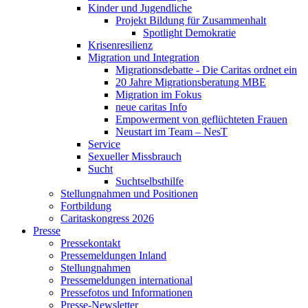
Kinder und Jugendliche
Projekt Bildung für Zusammenhalt
Spotlight Demokratie
Krisenresilienz
Migration und Integration
Migrationsdebatte - Die Caritas ordnet ein
20 Jahre Migrationsberatung MBE
Migration im Fokus
neue caritas Info
Empowerment von geflüchteten Frauen
Neustart im Team – NesT
Service
Sexueller Missbrauch
Sucht
Suchtselbsthilfe
Stellungnahmen und Positionen
Fortbildung
Caritaskongress 2026
Presse
Pressekontakt
Pressemeldungen Inland
Stellungnahmen
Pressemeldungen international
Pressefotos und Informationen
Presse-Newsletter