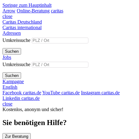
Springe zum Hauptinhalt
Arrow
Online-Beratung
caritas
close
Caritas Deutschland
Caritas international
Adressen
Umkreissuche
Suchen
Jobs
Umkreissuche
Suchen
Kampagne
English
Facebook caritas.de
YouTube caritas.de
Instagram caritas.de
Linkedin caritas.de
close
Kostenlos, anonym und sicher!
Sie benötigen Hilfe?
Zur Beratung