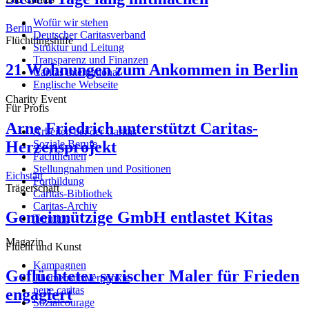
Wofür wir stehen
Berlin
Deutscher Caritasverband
Flüchtlingshilfe
Struktur und Leitung
Transparenz und Finanzen
21 Wohnungen zum Ankommen in Berlin
Caritas international
Englische Webseite
Charity Event
Für Profis
Arne Friedrich unterstützt Caritas-
Arbeiten bei der Caritas
Herzensprojekt
Soziale Berufe
Fachthemen
Stellungnahmen und Positionen
Eichstätt
Fortbildung
Trägerschaft
Caritas-Bibliothek
Caritas-Archiv
Gemeinnützige GmbH entlastet Kitas
Termine
Magazin
Flucht und Kunst
Kampagnen
Geflüchteter syrischer Maler für Frieden
Themenschwerpunkte
neue caritas
engagiert
Sozialcourage