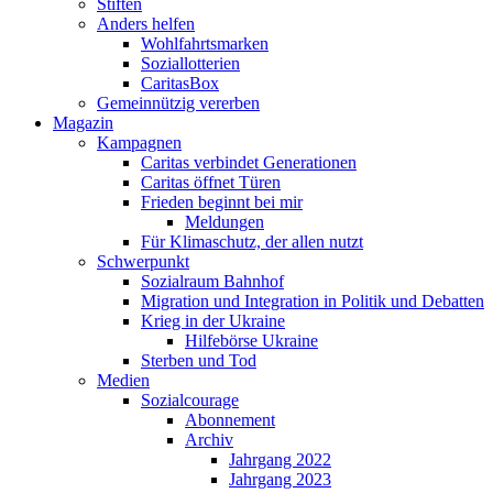
Stiften
Anders helfen
Wohlfahrtsmarken
Soziallotterien
CaritasBox
Gemeinnützig vererben
Magazin
Kampagnen
Caritas verbindet Generationen
Caritas öffnet Türen
Frieden beginnt bei mir
Meldungen
Für Klimaschutz, der allen nutzt
Schwerpunkt
Sozialraum Bahnhof
Migration und Integration in Politik und Debatten
Krieg in der Ukraine
Hilfebörse Ukraine
Sterben und Tod
Medien
Sozialcourage
Abonnement
Archiv
Jahrgang 2022
Jahrgang 2023