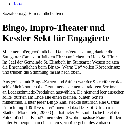
Jobs
Sozialcourage
Ehrenamtliche feiern
Bingo, Impro-Theater und
Kessler-Sekt für Engagierte
Mit einer außergewöhnlichen Danke-Veranstaltung dankte die
Stuttgarter Caritas im Juli den Ehrenamtlichen im Haus St. Ulrich.
Im Saal der Gemeinde St. Elisabeth im Stuttgarter Westen zeigten
die Ehrenamtlichen beim Bingo-„Warm Up“ vollen Körpereinsatz
und trieben die Stimmung rasant nach oben.
Ausgerüstet mit Bingo-Karten und Stiften war der Spieleifer groß -
schließlich konnten die Gewinner aus einem attraktiven Sortiment
an Lederschmiede-Produkten auswählen. Da niemand leer ausgehen
sollte, durften am Ende alle einen kleinen, bunten Schatz
mitnehmen. Hinter jeder Bingo-Zahl steckte natürlich eine Caritas-
Einrichtung. 139 Bewohner*innen hat das Haus
St.
Ulrich im
Stadtteil Mönchfeld, 2000 Quadratmeter Verkaufsfläche bietet der
Fairkauf seinen Kund*innen oder 40 wohnungslose Frauen finden
in der Frauenpension ein sicheres, vorübergehendes Zuhause.