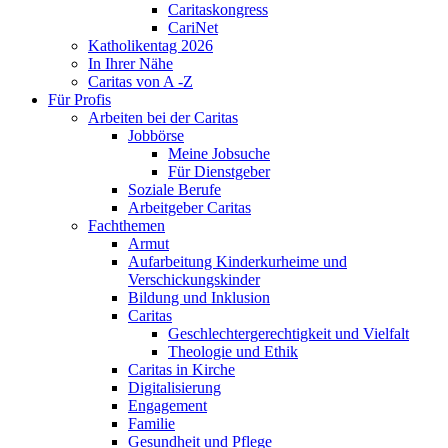
Caritaskongress
CariNet
Katholikentag 2026
In Ihrer Nähe
Caritas von A -Z
Für Profis
Arbeiten bei der Caritas
Jobbörse
Meine Jobsuche
Für Dienstgeber
Soziale Berufe
Arbeitgeber Caritas
Fachthemen
Armut
Aufarbeitung Kinderkurheime und
Verschickungskinder
Bildung und Inklusion
Caritas
Geschlechtergerechtigkeit und Vielfalt
Theologie und Ethik
Caritas in Kirche
Digitalisierung
Engagement
Familie
Gesundheit und Pflege