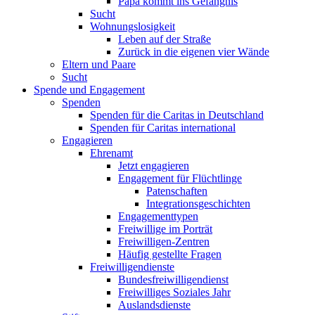
Papa kommt ins Gefängnis
Sucht
Wohnungslosigkeit
Leben auf der Straße
Zurück in die eigenen vier Wände
Eltern und Paare
Sucht
Spende und Engagement
Spenden
Spenden für die Caritas in Deutschland
Spenden für Caritas international
Engagieren
Ehrenamt
Jetzt engagieren
Engagement für Flüchtlinge
Patenschaften
Integrationsgeschichten
Engagementtypen
Freiwillige im Porträt
Freiwilligen-Zentren
Häufig gestellte Fragen
Freiwilligendienste
Bundesfreiwilligendienst
Freiwilliges Soziales Jahr
Auslandsdienste