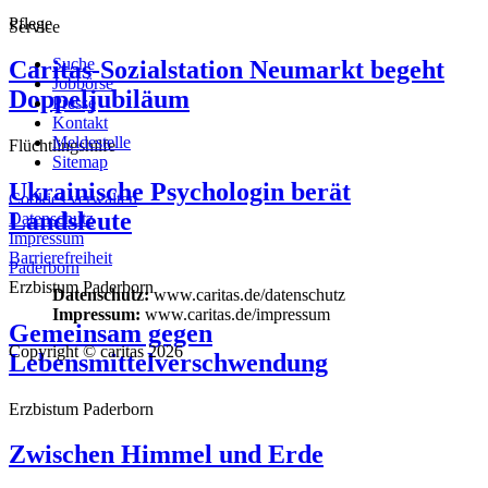
Pflege
Service
Suche
Caritas-Sozialstation Neumarkt begeht
Jobbörse
Doppeljubiläum
Presse
Kontakt
Meldestelle
Flüchtlingshilfe
Sitemap
Ukrainische Psychologin berät
Cookies verwalten
Landsleute
Datenschutz
Impressum
Barrierefreiheit
Paderborn
Erzbistum Paderborn
Datenschutz:
www.caritas.de/datenschutz
Impressum:
www.caritas.de/impressum
Gemeinsam gegen
Copyright © caritas 2026
Lebensmittelverschwendung
Erzbistum Paderborn
Zwischen Himmel und Erde