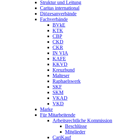
Struktur und Leitung
Caritas international
Diözesanverbände
Fachverbände
BVkE
KTK
CBP
CKD
CKR
IN VIA
KAFE
KKVD
Kreuzbund
Malteser
Raphaelswerk
SKF
SKM
VKAD
VKD
Marke
Für Mitarbeitende
Arbeitsrechtliche Kommission
Beschlüsse
Mitglieder
CariKauf