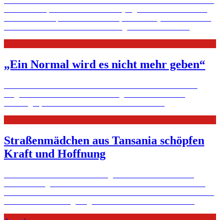
Nataliia und Ahmed fliehen vor russischen Bomben – und landen in
Köln: er 2016, sie 2022. Während die junge Frau aus der Ukraine
auf der Überholspur ankommen kann, muss der Syrer Ahmed viele
Jahre auf eine Chance warten. Das sorgt für Frust – ...
Mehr
„Ein Normal wird es nicht mehr geben“
Wasserfluten beraubten Bernadette Leemans ihrer Heimat. Die
Belgierin fühlt sich als Klimaflüchtling und will Menschen
überzeugen, sich und ihr Leben zu verändern.
Mehr
Straßenmädchen aus Tansania schöpfen
Kraft und Hoffnung
Die Anzahl der Straßenkinder steigt seit den 1990er-Jahren in
Tansania ­stetig an. Viele Mädchen vom Land träumen von einem
besseren Leben und ­ziehen dafür in die Großstädte wie Daressalam.
Dort werden sie häufig ausgebeutet und missbraucht. ...
Mehr