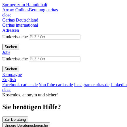
Springe zum Hauptinhalt
Arrow
Online-Beratung
caritas
close
Caritas Deutschland
Caritas international
Adressen
Umkreissuche
Suchen
Jobs
Umkreissuche
Suchen
Kampagne
English
Facebook caritas.de
YouTube caritas.de
Instagram caritas.de
Linkedin 
close
Kostenlos, anonym und sicher!
Sie benötigen Hilfe?
Zur Beratung
Unsere Beratungsbereiche