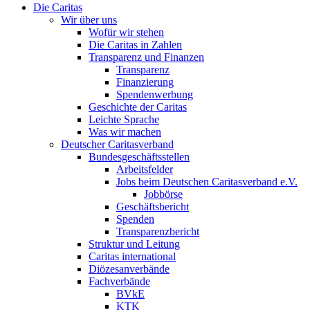
Die Caritas
Wir über uns
Wofür wir stehen
Die Caritas in Zahlen
Transparenz und Finanzen
Transparenz
Finanzierung
Spendenwerbung
Geschichte der Caritas
Leichte Sprache
Was wir machen
Deutscher Caritasverband
Bundesgeschäftsstellen
Arbeitsfelder
Jobs beim Deutschen Caritasverband e.V.
Jobbörse
Geschäftsbericht
Spenden
Transparenzbericht
Struktur und Leitung
Caritas international
Diözesanverbände
Fachverbände
BVkE
KTK