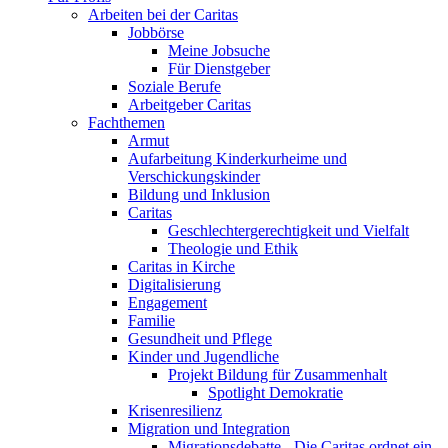
Arbeiten bei der Caritas
Jobbörse
Meine Jobsuche
Für Dienstgeber
Soziale Berufe
Arbeitgeber Caritas
Fachthemen
Armut
Aufarbeitung Kinderkurheime und
Verschickungskinder
Bildung und Inklusion
Caritas
Geschlechtergerechtigkeit und Vielfalt
Theologie und Ethik
Caritas in Kirche
Digitalisierung
Engagement
Familie
Gesundheit und Pflege
Kinder und Jugendliche
Projekt Bildung für Zusammenhalt
Spotlight Demokratie
Krisenresilienz
Migration und Integration
Migrationsdebatte - Die Caritas ordnet ein