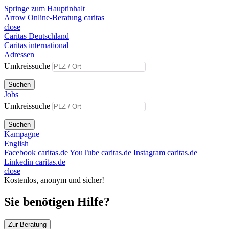
Springe zum Hauptinhalt
Arrow
Online-Beratung
caritas
close
Caritas Deutschland
Caritas international
Adressen
Umkreissuche
Suchen
Jobs
Umkreissuche
Suchen
Kampagne
English
Facebook caritas.de
YouTube caritas.de
Instagram caritas.de
Linkedin caritas.de
close
Kostenlos, anonym und sicher!
Sie benötigen Hilfe?
Zur Beratung