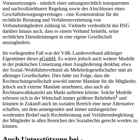
Voraussetzungen - nämlich einer satzungsrechtlich transparenten
und nachvollziehbaren Regelung sowie des Abschlusses eines
Geschäftsbesorgungsvertrages - eine Kostenstruktur für die
rechtliche Beratung und Verfahrensvertretung von
Verbandsmitgliedern zulässig ist. Vielmehr verdeutlicht das BSG
darüber hinaus auch, dass es einem Verband freisteht, seine
rechtlichen Dienstleistungen in eine eigene Gesellschaft
auszugliedern.
Im vorliegenden Fall war der VdK-Landesverband alleiniger
Eigentümer dieser
gGmbH
. Es wären jedoch auch weitere Modelle
in der praktischen Umsetzung einer Ausgliederung denkbar, etwa
der Sozial-/Wohlfahrtsverband als Mehrheitsgesellschafter statt als
alleiniger Gesellschafter. Dies hätte zur Folge, dass die
Rechtsschutzgesellschaft sowohl interne Mandate für die Mitglieder,
jedoch auch externe Mandate annehmen, also auch als
Rechtsanwaltskanzlei am Markt auftreten könnte. Solche Modelle
1
erfreuen sich in der Wirtschaft immer größerer Beliebtheit
und
könnten in Zukunft auch im sozialen Bereich eine neue Alternative
schaffen, um dem ansteigenden und immer umfangreicher
werdenden Bedarf nach Rechtsberatung und Verfahrensbegleitung
der Mitglieder in allen Bereichen des Sozialrechts gerecht werden zu
können.
Auch Unterstützung bei ­