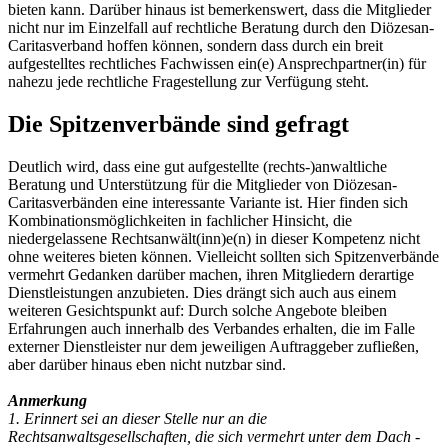
bieten kann. Darüber hinaus ist bemerkenswert, dass die Mitglieder
nicht nur im Einzelfall auf rechtliche Beratung durch den Diözesan-
Caritasverband hoffen können, sondern dass durch ein breit
aufgestelltes rechtliches Fachwissen ein(e) Ansprechpart­ner(in) für
nahezu jede rechtliche Fragestellung zur Verfügung steht.
Die Spitzenverbände sind gefragt
Deutlich wird, dass eine gut aufgestellte (rechts-)anwaltliche
Beratung und Unterstützung für die Mitglieder von Diö­zesan-
Caritasverbänden eine interessante Variante ist. Hier finden sich
Kombi­nationsmöglichkeiten in fachlicher Hinsicht, die
niedergelassene Rechtsanwäl­t(in­n)e(n) in dieser Kompetenz nicht
ohne weiteres bieten können. Vielleicht sollten sich Spitzenverbände
vermehrt Gedanken darüber machen, ihren Mitgliedern derartige
Dienstleistungen anzubieten. Dies drängt sich auch aus einem
weiteren Gesichtspunkt auf: Durch solche Angebote bleiben
Erfahrungen auch innerhalb des Verbandes erhalten, die im Falle
externer Dienstleister nur dem jeweiligen Auftraggeber zufließen,
aber darüber hinaus eben nicht nutzbar sind.
Anmerkung
1. Erinnert sei an dieser Stelle nur an die
Rechtsanwaltsgesellschaften, die sich vermehrt unter dem Dach -