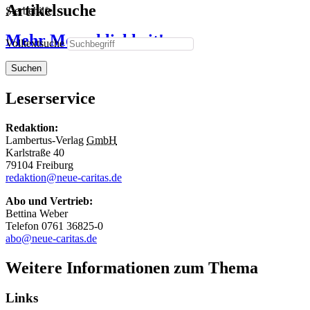
Artikelsuche
Sterbehilfe
Mehr Menschlichkeit!
Volltextsuche
Suchen
Leserservice
Redaktion:
Lambertus-Verlag
GmbH
Karlstraße 40
79104 Freiburg
redaktion@neue-caritas.de
Abo und Vertrieb:
Bettina Weber
Telefon 0761 36825-0
abo@neue-caritas.de
Weitere Informationen zum Thema
Links