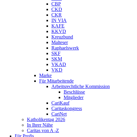
CBP
CKD
CKR
IN VIA
KAFE
KKVD
Kreuzbund
Malteser
Raphaelswerk
SKF
SKM
VKAD
VKD
Marke
Für Mitarbeitende
Arbeitsrechtliche Kommission
Beschlüsse
Mitglieder
CariKauf
Caritaskongress
CariNet
Katholikentag 2026
In Ihrer Nähe
Caritas von A -Z
Für Profis