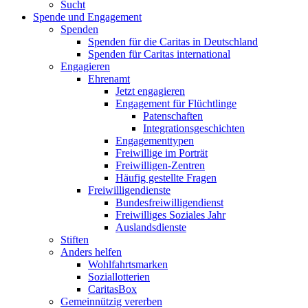
Sucht
Spende und Engagement
Spenden
Spenden für die Caritas in Deutschland
Spenden für Caritas international
Engagieren
Ehrenamt
Jetzt engagieren
Engagement für Flüchtlinge
Patenschaften
Integrationsgeschichten
Engagementtypen
Freiwillige im Porträt
Freiwilligen-Zentren
Häufig gestellte Fragen
Freiwilligendienste
Bundesfreiwilligendienst
Freiwilliges Soziales Jahr
Auslandsdienste
Stiften
Anders helfen
Wohlfahrtsmarken
Soziallotterien
CaritasBox
Gemeinnützig vererben