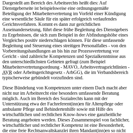
Dargestellt am Bereich des Arbeitsrechts heißt dies: Auf
Dienstgeberseite ist beispielsweise eine ordnungsgemäße
Beteiligung der Mitarbeitervertretung im Vorfeld einer Kündigung
eine wesentliche Säule für ein später erfolgreich verlaufendes
Gerichtsverfahren. Kommt es dann zur gerichtlichen
Auseinandersetzung, führt diese frühe Begleitung des Dienstgebers
zu Ergebnissen, die sich zum Beispiel in der Abfindungshöhe eines
Vergleiches positiv niederschlagen können. Für diese umfassende
Begleitung und Steuerung eines streitigen Personalfalles - von den
Vorbereitungshandlungen an bis hin zur Prozessvertretung vor
Gericht - sind zahlreiche Kompetenzen und Spezialkenntnisse aus
den unterschiedlichsten Gebieten gefragt (zum Beispiel
Mitarbeitervertretungsordnung - MAVO, Arbeitsvertragsrichtlinien -
AVR
oder Arbeitsgerichtsgesetz - ArbGG), die im Verbandsbereich
typischerweise gebündelt vorzufinden sind.
Diese Bündelung von Kompetenzen unter einem Dach macht aber
nicht nur im Arbeitsrecht eine besonders umfassende Beratung
möglich. Auch im Bereich des Sozialrechts kann mit der
Unterstützung etwa der Fachreferent(inn)en für Altenpflege oder
ambulante Pflege und Behindertenhilfe sowie mit Hilfe des
wirtschaftlichen und rechtlichen Know-hows eine ganzheitliche
Beratung angeboten werden. Dieses Zusammenspiel von fachlicher,
wirtschaftlicher und rechtlicher Kompetenz ist eine Besonderheit,
die eine freie Rechtsanwaltskanzlei ihren Mandant(in­n)en so nicht