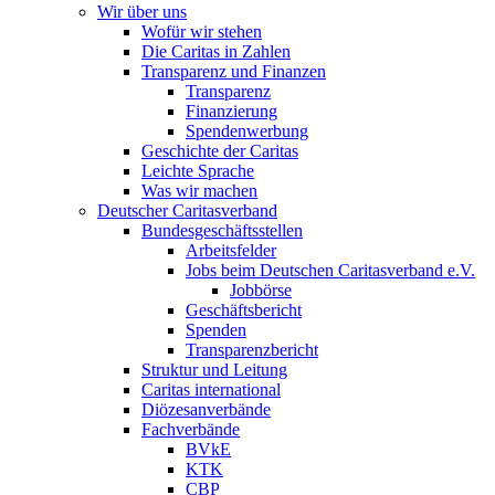
Wir über uns
Wofür wir stehen
Die Caritas in Zahlen
Transparenz und Finanzen
Transparenz
Finanzierung
Spendenwerbung
Geschichte der Caritas
Leichte Sprache
Was wir machen
Deutscher Caritasverband
Bundesgeschäftsstellen
Arbeitsfelder
Jobs beim Deutschen Caritasverband e.V.
Jobbörse
Geschäftsbericht
Spenden
Transparenzbericht
Struktur und Leitung
Caritas international
Diözesanverbände
Fachverbände
BVkE
KTK
CBP