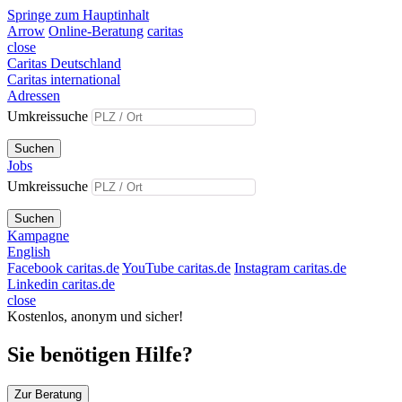
Springe zum Hauptinhalt
Arrow
Online-Beratung
caritas
close
Caritas Deutschland
Caritas international
Adressen
Umkreissuche
Suchen
Jobs
Umkreissuche
Suchen
Kampagne
English
Facebook caritas.de
YouTube caritas.de
Instagram caritas.de
Linkedin caritas.de
close
Kostenlos, anonym und sicher!
Sie benötigen Hilfe?
Zur Beratung