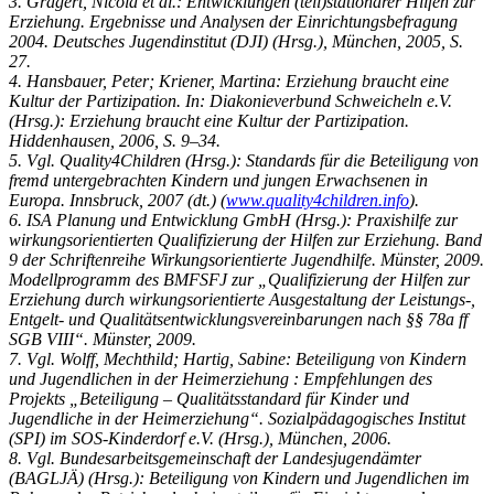
3. Gragert, Nicola et al.: Entwicklungen (teil)stationärer Hilfen zur
Erziehung. Ergebnisse und Analysen der Einrichtungsbefragung
2004. Deutsches Jugendinstitut (DJI) (Hrsg.), München, 2005, S.
27.
4. Hansbauer, Peter; Kriener, Martina: Erziehung braucht eine
Kultur der Partizipation. In: Diakonieverbund Schweicheln e.V.
(Hrsg.): Erziehung braucht eine Kultur der Partizipation.
Hiddenhausen, 2006, S. 9–34.
5. Vgl. Quality4Children (Hrsg.): Standards für die Beteiligung von
fremd untergebrachten Kindern und jungen Erwachsenen in
Europa. Innsbruck, 2007 (dt.) (
www.quality4children.info
).
6. ISA Planung und Entwicklung GmbH (Hrsg.): Praxishilfe zur
wirkungsorientierten Qualifizierung der Hilfen zur Erziehung. Band
9 der Schriftenreihe Wirkungsorientierte Jugendhilfe. Münster, 2009.
Modellprogramm des BMFSFJ zur „Qualifizierung der Hilfen zur
Erziehung durch wirkungsorientierte Ausgestaltung der Leistungs-,
Entgelt- und Qualitätsentwicklungsvereinbarungen nach §§ 78a ff
SGB VIII“. Münster, 2009.
7. Vgl. Wolff, Mechthild; Hartig, Sabine: Beteiligung von Kindern
und Jugendlichen in der Heimerziehung : Empfehlungen des
Projekts „Beteiligung – Qualitätsstandard für Kinder und
Jugendliche in der Heimerziehung“. Sozialpädagogisches Institut
(SPI) im SOS-Kinderdorf e.V. (Hrsg.), München, 2006.
8. Vgl. Bundesarbeitsgemeinschaft der Landesjugendämter
(BAGLJÄ) (Hrsg.): Beteiligung von Kindern und Jugendlichen im