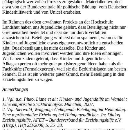
pädagogisch wertvollen Prozess zu gestalten. Materialien wurden
etwa von der Bundeszentrale für politische Bildung, vom Deutschen
Kinderhilfswerk und von Unicef erarbeitet.
Im Rahmen des oben erwähnten Projekts an der Hochschule
Landshut haben uns Jugendliche gelehrt, dass Beteiligung nicht nur
Gremienarbeit bedeutet und dass sie nur durch Verfahren
abzusichern ist. Beteiligung wird erst dann spannend, wenn es für
Kinder und Jugendliche etwas eigenverantwortlich zu entscheiden
gibt: Quasibeteiligung ist nicht dasselbe. Die Kinder und
Jugendlichen wollen involviert werden und ihre Ideen einbringen.
Wir haben zudem gelernt, dass Kinder und Jugendliche als
Alltagsexperten oft mehr gute praxisbezogene Ideen haben als die
Fachkräfte (Formalexperten), weil sie die Bedürfnislagen am besten
kennen. Dies ist ein weiterer guter Grund, mehr Beteiligung in den
Erziehungshilfen zu wagen.
Anmerkungen
1. Vgl. u.a. Pluto, Liane et al.: Kinder- und Jugendhilfe im Wandel :
Eine empirische Strukturanalyse. München, 2007.
2. Vgl. Sierwald, Wolfgang: Gelingende Beteiligung im Heimalltag.
Eine repräsentative Erhebung bei Heimjugendlichen. In: Dialog
Erziehungshilfe, AFET – Bundesverband für
Erziehungshilfe e.V.
(Hrsg.), Heft 2/3/2008,
S. 35–38.