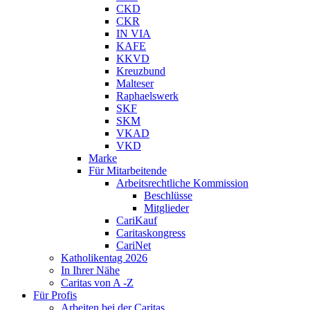
CKD
CKR
IN VIA
KAFE
KKVD
Kreuzbund
Malteser
Raphaelswerk
SKF
SKM
VKAD
VKD
Marke
Für Mitarbeitende
Arbeitsrechtliche Kommission
Beschlüsse
Mitglieder
CariKauf
Caritaskongress
CariNet
Katholikentag 2026
In Ihrer Nähe
Caritas von A -Z
Für Profis
Arbeiten bei der Caritas