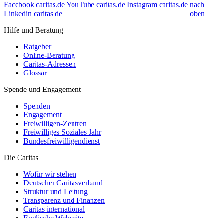
Facebook caritas.de
YouTube caritas.de
Instagram caritas.de
nach
Linkedin caritas.de
oben
Hilfe und Beratung
Ratgeber
Online-Beratung
Caritas-Adressen
Glossar
Spende und Engagement
Spenden
Engagement
Freiwilligen-Zentren
Freiwilliges Soziales Jahr
Bundesfreiwilligendienst
Die Caritas
Wofür wir stehen
Deutscher Caritasverband
Struktur und Leitung
Transparenz und Finanzen
Caritas international
Englische Webseite