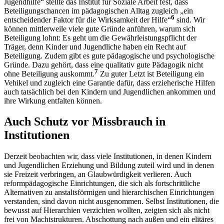
Jugendhilfe“ stellte das Institut für Soziale Arbeit fest, dass
Beteiligungschancen im pädagogischen Alltag zugleich „ein
6
entscheidender Faktor für die Wirksamkeit der Hilfe“
sind. Wir
können mittlerweile viele gute Gründe anführen, warum sich
Beteiligung lohnt: Es geht um die Gewährleistungspflicht der
Träger, denn Kinder und Jugendliche haben ein Recht auf
Beteiligung. Zudem gibt es gute pädagogische und psychologische
Gründe. Dazu gehört, dass eine qualitativ gute Pädagogik nicht
7
ohne Beteiligung auskommt.
Zu guter Letzt ist Beteiligung ein
Vehikel und zugleich eine Garantie dafür, dass erzieherische Hilfen
auch tatsächlich bei den Kindern und Jugendlichen ankommen und
ihre Wirkung entfalten können.
Auch Schutz vor Missbrauch in
Institutionen
Derzeit beobachten wir, dass viele Institutionen, in denen Kindern
und Jugendlichen Erziehung und Bildung zuteil wird und in denen
sie Freizeit verbringen, an Glaubwürdigkeit verlieren. Auch
reformpädagogische Einrichtungen, die sich als fortschrittliche
Alternativen zu anstaltsförmigen und hierarchischen Einrichtungen
verstanden, sind davon nicht ausgenommen. Selbst Institutionen, die
bewusst auf Hierarchien verzichten wollten, zeigten sich als nicht
frei von Machtstrukturen. Abschottung nach außen und ein elitäres