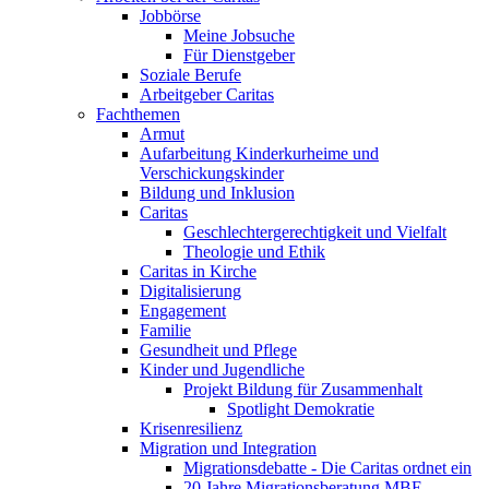
Jobbörse
Meine Jobsuche
Für Dienstgeber
Soziale Berufe
Arbeitgeber Caritas
Fachthemen
Armut
Aufarbeitung Kinderkurheime und
Verschickungskinder
Bildung und Inklusion
Caritas
Geschlechtergerechtigkeit und Vielfalt
Theologie und Ethik
Caritas in Kirche
Digitalisierung
Engagement
Familie
Gesundheit und Pflege
Kinder und Jugendliche
Projekt Bildung für Zusammenhalt
Spotlight Demokratie
Krisenresilienz
Migration und Integration
Migrationsdebatte - Die Caritas ordnet ein
20 Jahre Migrationsberatung MBE