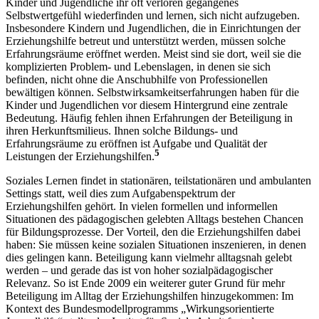
Kinder und Jugendliche ihr oft verloren gegangenes
Selbstwertgefühl wiederfinden und lernen, sich nicht aufzugeben.
Insbesondere Kindern und Jugendlichen, die in Einrichtungen der
Erziehungshilfe betreut und unterstützt werden, müssen solche
Erfahrungsräume eröffnet werden. Meist sind sie dort, weil sie die
komplizierten Problem- und Lebenslagen, in denen sie sich
befinden, nicht ohne die Anschubhilfe von Professionellen
bewältigen können. Selbstwirksamkeitserfahrungen haben für die
Kinder und Jugendlichen vor diesem Hintergrund eine zentrale
Bedeutung. Häufig fehlen ihnen Erfahrungen der Beteiligung in
ihren Herkunftsmilieus. Ihnen solche Bildungs- und
Erfahrungsräume zu eröffnen ist Aufgabe und Qualität der
5
Leistungen der Erziehungshilfen.
Soziales Lernen findet in stationären, teilstationären und ambulanten
Settings statt, weil dies zum Aufgabenspektrum der
Erziehungshilfen gehört. In vielen formellen und informellen
Situationen des pädagogischen gelebten Alltags bestehen Chancen
für Bildungsprozesse. Der Vorteil, den die Erziehungshilfen dabei
haben: Sie müssen keine sozialen Situationen inszenieren, in denen
dies gelingen kann. Beteiligung kann vielmehr alltagsnah gelebt
werden – und gerade das ist von hoher sozialpädagogischer
Relevanz. So ist Ende 2009 ein weiterer guter Grund für mehr
Beteiligung im Alltag der Erziehungshilfen hinzugekommen: Im
Kontext des Bundesmodellprogramms „Wirkungsorientierte