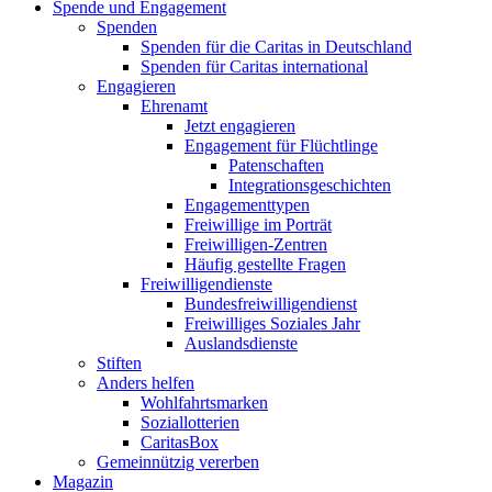
Spende und Engagement
Spenden
Spenden für die Caritas in Deutschland
Spenden für Caritas international
Engagieren
Ehrenamt
Jetzt engagieren
Engagement für Flüchtlinge
Patenschaften
Integrationsgeschichten
Engagementtypen
Freiwillige im Porträt
Freiwilligen-Zentren
Häufig gestellte Fragen
Freiwilligendienste
Bundesfreiwilligendienst
Freiwilliges Soziales Jahr
Auslandsdienste
Stiften
Anders helfen
Wohlfahrtsmarken
Soziallotterien
CaritasBox
Gemeinnützig vererben
Magazin