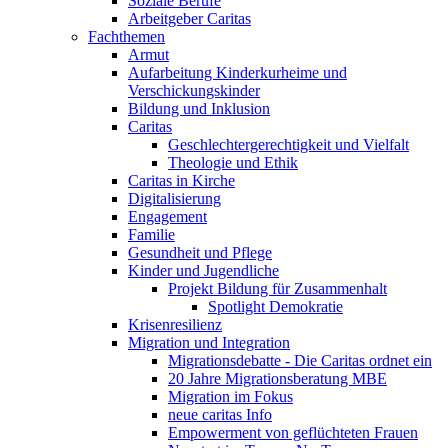
Soziale Berufe
Arbeitgeber Caritas
Fachthemen
Armut
Aufarbeitung Kinderkurheime und
Verschickungskinder
Bildung und Inklusion
Caritas
Geschlechtergerechtigkeit und Vielfalt
Theologie und Ethik
Caritas in Kirche
Digitalisierung
Engagement
Familie
Gesundheit und Pflege
Kinder und Jugendliche
Projekt Bildung für Zusammenhalt
Spotlight Demokratie
Krisenresilienz
Migration und Integration
Migrationsdebatte - Die Caritas ordnet ein
20 Jahre Migrationsberatung MBE
Migration im Fokus
neue caritas Info
Empowerment von geflüchteten Frauen