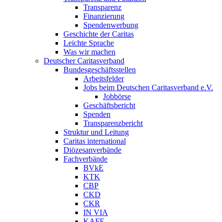
Transparenz
Finanzierung
Spendenwerbung
Geschichte der Caritas
Leichte Sprache
Was wir machen
Deutscher Caritasverband
Bundesgeschäftsstellen
Arbeitsfelder
Jobs beim Deutschen Caritasverband e.V.
Jobbörse
Geschäftsbericht
Spenden
Transparenzbericht
Struktur und Leitung
Caritas international
Diözesanverbände
Fachverbände
BVkE
KTK
CBP
CKD
CKR
IN VIA
KAFE