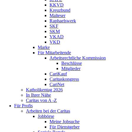
KKVD
Kreuzbund
Malteser
Raphaelswerk
SKF
SKM
VKAD
VKD
Marke
Für Mitarbeitende
Arbeitsrechtliche Kommission
Beschlüsse
Mitglieder
CariKauf
Caritaskongress
CariNet
Katholikentag 2026
In Ihrer Nähe
Caritas von A -Z
Für Profis
Arbeiten bei der Caritas
Jobbörse
Meine Jobsuche
Für Dienstgeber