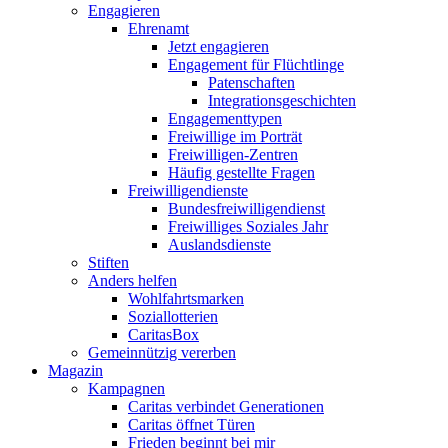
Engagieren
Ehrenamt
Jetzt engagieren
Engagement für Flüchtlinge
Patenschaften
Integrationsgeschichten
Engagementtypen
Freiwillige im Porträt
Freiwilligen-Zentren
Häufig gestellte Fragen
Freiwilligendienste
Bundesfreiwilligendienst
Freiwilliges Soziales Jahr
Auslandsdienste
Stiften
Anders helfen
Wohlfahrtsmarken
Soziallotterien
CaritasBox
Gemeinnützig vererben
Magazin
Kampagnen
Caritas verbindet Generationen
Caritas öffnet Türen
Frieden beginnt bei mir