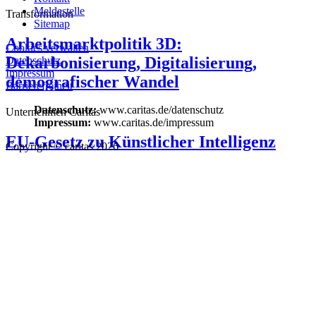
Meldestelle
Transformation
Sitemap
Arbeitsmarktpolitik 3D:
Cookies verwalten
Dekarbonisierung, Digitalisierung,
Datenschutz
Impressum
demografischer Wandel
Barrierefreiheit
Datenschutz:
www.caritas.de/datenschutz
Unternehmen Caritas
Impressum:
www.caritas.de/impressum
EU-Gesetz zu Künstlicher Intelligenz
Copyright © caritas 2026