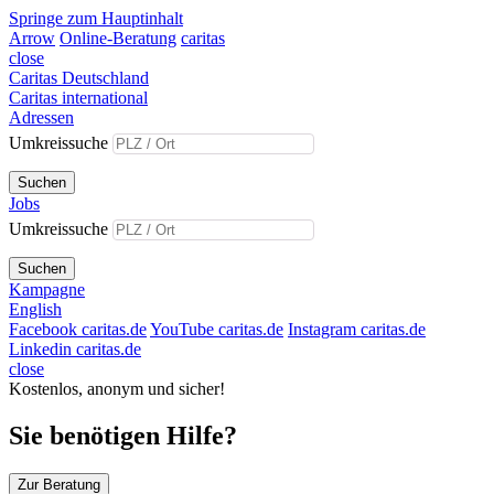
Springe zum Hauptinhalt
Arrow
Online-Beratung
caritas
close
Caritas Deutschland
Caritas international
Adressen
Umkreissuche
Suchen
Jobs
Umkreissuche
Suchen
Kampagne
English
Facebook caritas.de
YouTube caritas.de
Instagram caritas.de
Linkedin caritas.de
close
Kostenlos, anonym und sicher!
Sie benötigen Hilfe?
Zur Beratung