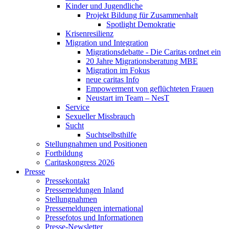
Kinder und Jugendliche
Projekt Bildung für Zusammenhalt
Spotlight Demokratie
Krisenresilienz
Migration und Integration
Migrationsdebatte - Die Caritas ordnet ein
20 Jahre Migrationsberatung MBE
Migration im Fokus
neue caritas Info
Empowerment von geflüchteten Frauen
Neustart im Team – NesT
Service
Sexueller Missbrauch
Sucht
Suchtselbsthilfe
Stellungnahmen und Positionen
Fortbildung
Caritaskongress 2026
Presse
Pressekontakt
Pressemeldungen Inland
Stellungnahmen
Pressemeldungen international
Pressefotos und Informationen
Presse-Newsletter