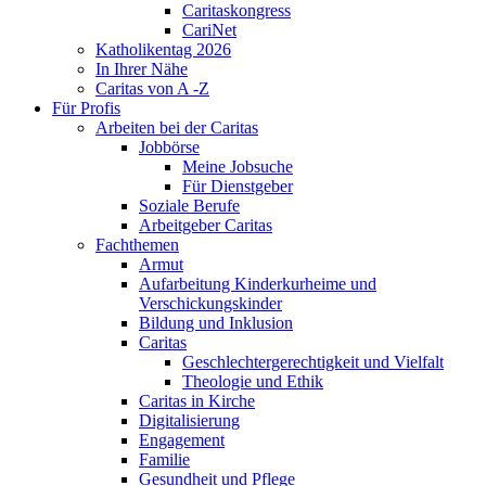
Caritaskongress
CariNet
Katholikentag 2026
In Ihrer Nähe
Caritas von A -Z
Für Profis
Arbeiten bei der Caritas
Jobbörse
Meine Jobsuche
Für Dienstgeber
Soziale Berufe
Arbeitgeber Caritas
Fachthemen
Armut
Aufarbeitung Kinderkurheime und
Verschickungskinder
Bildung und Inklusion
Caritas
Geschlechtergerechtigkeit und Vielfalt
Theologie und Ethik
Caritas in Kirche
Digitalisierung
Engagement
Familie
Gesundheit und Pflege