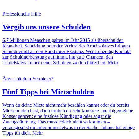
Professionelle Hilfe
Vergib uns unsere Schulden
6,7 Millionen Menschen galten im Jahr 2015 als überschuldet.
Krankheit, Scheidung oder der Verlust des Arbeitsplatzes bringen
Schuldner oft an den Rand ihrer Existenz. Wer frühzeitig Kontakt
zur Schuldnerberatung aufnimmt, hat gute Chancen, den
Teufelskreis immer neuer Schulden zu durchbrechen.
Mehr
Ärger mit dem Vermieter?
Fünf Tipps bei Mietschulden
Wenn du deine Miete nicht mehr bezahlen kannst oder du bereits
Mietschulden hast, dann drohen dir sehr konkrete und folgenreiche
Konsequenzen: eine fristlose Kündigung oder sogar die
Zwangsräumung. Das muss jedoch nicht so kommen –
vorausgesetzt du unternimmst etwas in der Sache. Juliane hat einige
Tipps für dich.
Mehr