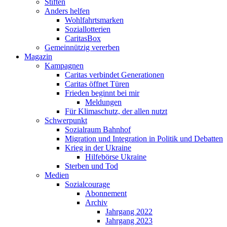
Stiften
Anders helfen
Wohlfahrtsmarken
Soziallotterien
CaritasBox
Gemeinnützig vererben
Magazin
Kampagnen
Caritas verbindet Generationen
Caritas öffnet Türen
Frieden beginnt bei mir
Meldungen
Für Klimaschutz, der allen nutzt
Schwerpunkt
Sozialraum Bahnhof
Migration und Integration in Politik und Debatten
Krieg in der Ukraine
Hilfebörse Ukraine
Sterben und Tod
Medien
Sozialcourage
Abonnement
Archiv
Jahrgang 2022
Jahrgang 2023