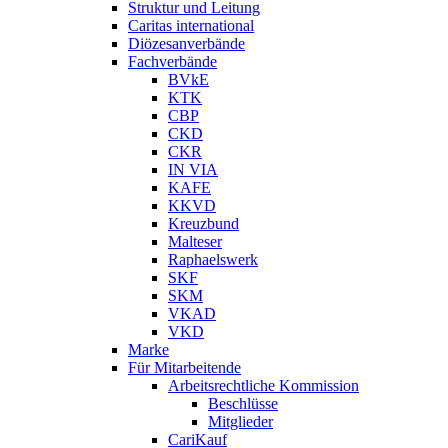
Struktur und Leitung
Caritas international
Diözesanverbände
Fachverbände
BVkE
KTK
CBP
CKD
CKR
IN VIA
KAFE
KKVD
Kreuzbund
Malteser
Raphaelswerk
SKF
SKM
VKAD
VKD
Marke
Für Mitarbeitende
Arbeitsrechtliche Kommission
Beschlüsse
Mitglieder
CariKauf