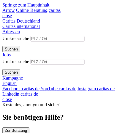
Springe zum Hauptinhalt
Arrow
Online-Beratung
caritas
close
Caritas Deutschland
Caritas international
Adressen
Umkreissuche
Suchen
Jobs
Umkreissuche
Suchen
Kampagne
English
Facebook caritas.de
YouTube caritas.de
Instagram caritas.de
Linkedin caritas.de
close
Kostenlos, anonym und sicher!
Sie benötigen Hilfe?
Zur Beratung