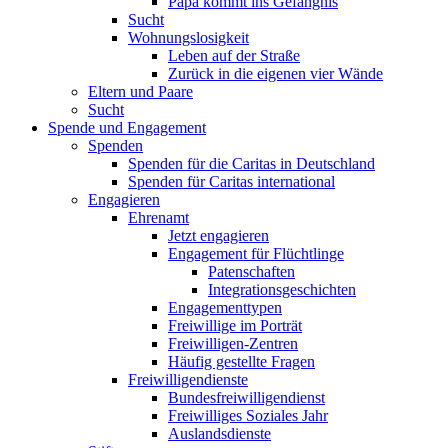
Papa kommt ins Gefängnis
Sucht
Wohnungslosigkeit
Leben auf der Straße
Zurück in die eigenen vier Wände
Eltern und Paare
Sucht
Spende und Engagement
Spenden
Spenden für die Caritas in Deutschland
Spenden für Caritas international
Engagieren
Ehrenamt
Jetzt engagieren
Engagement für Flüchtlinge
Patenschaften
Integrationsgeschichten
Engagementtypen
Freiwillige im Porträt
Freiwilligen-Zentren
Häufig gestellte Fragen
Freiwilligendienste
Bundesfreiwilligendienst
Freiwilliges Soziales Jahr
Auslandsdienste