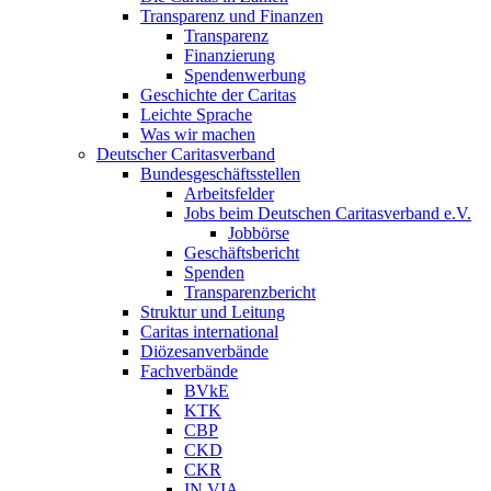
Transparenz und Finanzen
Transparenz
Finanzierung
Spendenwerbung
Geschichte der Caritas
Leichte Sprache
Was wir machen
Deutscher Caritasverband
Bundesgeschäftsstellen
Arbeitsfelder
Jobs beim Deutschen Caritasverband e.V.
Jobbörse
Geschäftsbericht
Spenden
Transparenzbericht
Struktur und Leitung
Caritas international
Diözesanverbände
Fachverbände
BVkE
KTK
CBP
CKD
CKR
IN VIA