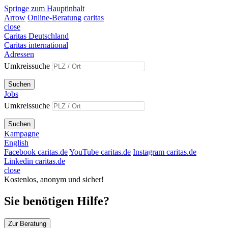
Springe zum Hauptinhalt
Arrow
Online-Beratung
caritas
close
Caritas Deutschland
Caritas international
Adressen
Umkreissuche
Suchen
Jobs
Umkreissuche
Suchen
Kampagne
English
Facebook caritas.de
YouTube caritas.de
Instagram caritas.de
Linkedin caritas.de
close
Kostenlos, anonym und sicher!
Sie benötigen Hilfe?
Zur Beratung