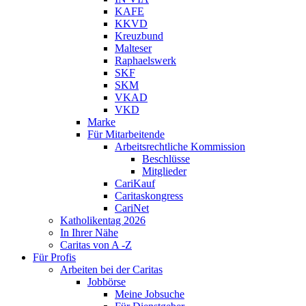
KAFE
KKVD
Kreuzbund
Malteser
Raphaelswerk
SKF
SKM
VKAD
VKD
Marke
Für Mitarbeitende
Arbeitsrechtliche Kommission
Beschlüsse
Mitglieder
CariKauf
Caritaskongress
CariNet
Katholikentag 2026
In Ihrer Nähe
Caritas von A -Z
Für Profis
Arbeiten bei der Caritas
Jobbörse
Meine Jobsuche