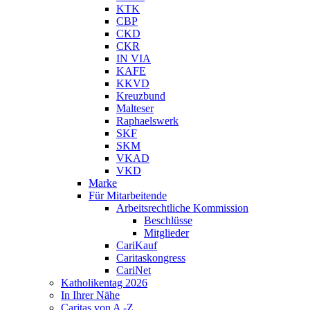
KTK
CBP
CKD
CKR
IN VIA
KAFE
KKVD
Kreuzbund
Malteser
Raphaelswerk
SKF
SKM
VKAD
VKD
Marke
Für Mitarbeitende
Arbeitsrechtliche Kommission
Beschlüsse
Mitglieder
CariKauf
Caritaskongress
CariNet
Katholikentag 2026
In Ihrer Nähe
Caritas von A -Z