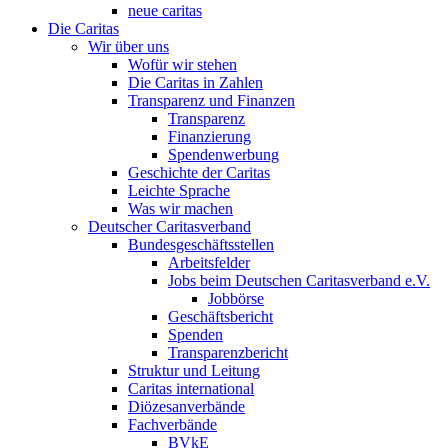
neue caritas
Die Caritas
Wir über uns
Wofür wir stehen
Die Caritas in Zahlen
Transparenz und Finanzen
Transparenz
Finanzierung
Spendenwerbung
Geschichte der Caritas
Leichte Sprache
Was wir machen
Deutscher Caritasverband
Bundesgeschäftsstellen
Arbeitsfelder
Jobs beim Deutschen Caritasverband e.V.
Jobbörse
Geschäftsbericht
Spenden
Transparenzbericht
Struktur und Leitung
Caritas international
Diözesanverbände
Fachverbände
BVkE