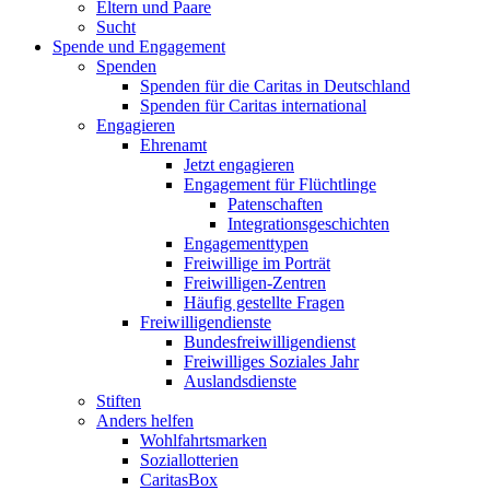
Eltern und Paare
Sucht
Spende und Engagement
Spenden
Spenden für die Caritas in Deutschland
Spenden für Caritas international
Engagieren
Ehrenamt
Jetzt engagieren
Engagement für Flüchtlinge
Patenschaften
Integrationsgeschichten
Engagementtypen
Freiwillige im Porträt
Freiwilligen-Zentren
Häufig gestellte Fragen
Freiwilligendienste
Bundesfreiwilligendienst
Freiwilliges Soziales Jahr
Auslandsdienste
Stiften
Anders helfen
Wohlfahrtsmarken
Soziallotterien
CaritasBox