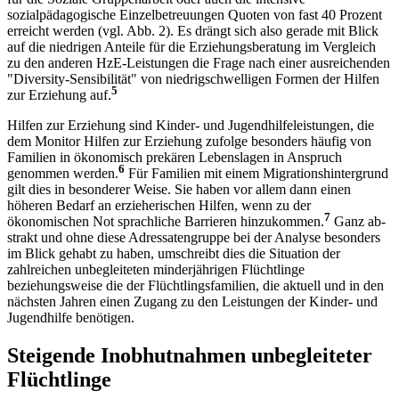
sozialpädagogische Einzelbetreuungen Quoten von fast 40 Prozent
erreicht werden (vgl. Abb. 2). Es drängt sich also gerade mit Blick
auf die niedrigen Anteile für die Erziehungsberatung im Vergleich
zu den anderen HzE-Leistungen die Frage nach einer ausreichenden
"Diversity-Sensibilität" von niedrigschwelligen Formen der Hilfen
5
zur Erziehung auf.
Hilfen zur Erziehung sind Kinder- und Jugendhilfeleistungen, die
dem Monitor Hilfen zur Erziehung zufolge besonders häufig von
Familien in ökonomisch prekären Lebenslagen in Anspruch
6
genommen werden.
Für Familien mit einem Migra­tionshintergrund
gilt dies in besonderer Weise. Sie haben vor allem dann einen
höheren Bedarf an ­erzieherischen Hilfen, wenn zu der
7
ökonomischen Not sprach­liche Barrieren hinzukommen.
Ganz ab­
strakt und ohne diese Adressatengruppe bei der Analyse besonders
im Blick gehabt zu ha­ben, umschreibt dies die Situation der
zahlreichen unbegleiteten minderjährigen Flüchtlinge
beziehungsweise die der Flüchtlingsfamilien, die aktuell und in den
nächsten Jahren einen Zugang zu den Leistungen der Kinder- und
Jugendhilfe be­nötigen.
Steigende Inobhutnahmen unbegleiteter
Flüchtlinge