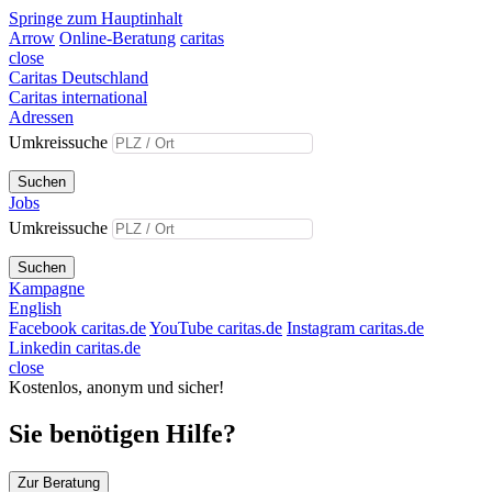
Springe zum Hauptinhalt
Arrow
Online-Beratung
caritas
close
Caritas Deutschland
Caritas international
Adressen
Umkreissuche
Suchen
Jobs
Umkreissuche
Suchen
Kampagne
English
Facebook caritas.de
YouTube caritas.de
Instagram caritas.de
Linkedin caritas.de
close
Kostenlos, anonym und sicher!
Sie benötigen Hilfe?
Zur Beratung