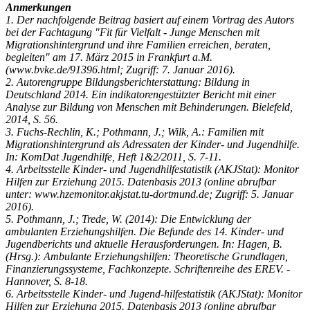
Anmerkungen
1. Der nachfolgende Beitrag basiert auf einem Vortrag des Autors
bei der Fachtagung "Fit für Vielfalt - Junge Menschen mit
Migrationshintergrund und ihre Familien erreichen, beraten,
begleiten" am 17. März 2015 in Frankfurt a.M.
(www.bvke.de/91396.html; Zugriff: 7. Januar 2016).
2. Autorengruppe Bildungsberichterstattung: ­Bildung in
Deutschland 2014. Ein indikatorengestützter Bericht mit einer
Analyse zur ­Bildung von Menschen mit Behinderungen. ­Bielefeld,
2014, S. 56.
3. Fuchs-Rechlin, K.; Pothmann, J.; Wilk, A.: ­Familien mit
Migrationshintergrund als Adressaten der Kinder- und Jugendhilfe.
In: KomDat Jugendhilfe, Heft 1&2/2011, S. 7-11.
4. Arbeitsstelle Kinder- und Jugend­­­­hilfestatistik (AKJStat): Monitor
Hilfen zur Erziehung 2015. Datenbasis 2013 (online abrufbar
unter: www.hzemonitor.akjstat.tu-dortmund.de; ­Zugriff: 5. Januar
2016).
5. Pothmann, J.; Trede, W. (2014): Die Entwicklung der
ambulanten Erziehungshilfen. Die Befunde des 14. Kinder- und
Jugendberichts und aktuelle Herausforderungen. In: Hagen, B.
(Hrsg.): Ambulante Erziehungshilfen: Theoretische Grundlagen,
Finanzierungssysteme, Fachkonzepte. Schriftenreihe des EREV. ­
Hannover, S. 8-18.
6. Arbeitsstelle Kinder- und Jugend­­­­-hilfestatistik (AKJStat): Monitor
Hilfen zur Erziehung 2015. Datenbasis 2013 (online abrufbar