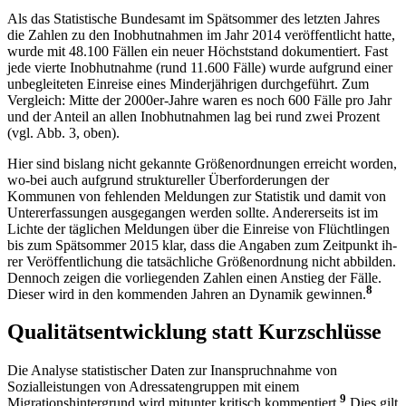
Als das Statistische Bundesamt im Spätsommer des letzten Jahres
die Zahlen zu den Inobhutnahmen im Jahr 2014 veröffentlicht hatte,
wurde mit 48.100 Fällen ein neuer Höchststand dokumentiert. Fast
jede vierte Inobhutnahme (rund 11.600 Fälle) wurde aufgrund einer
unbegleiteten Einreise eines Minderjährigen durchgeführt. Zum
Vergleich: Mitte der 2000er-Jahre waren es noch 600 Fälle pro Jahr
und der Anteil an allen Inobhutnahmen lag bei rund zwei Prozent
(vgl. Abb. 3, oben).
Hier sind bislang nicht gekannte ­Größenordnungen erreicht worden,
wo­-bei auch aufgrund struktureller Überforderungen der
Kommunen von fehlenden Meldungen zur Statistik und damit von
Untererfassungen ausgegangen werden sollte. Andererseits ist im
Lichte der ­täg­lichen Meldungen über die Einreise von Flüchtlingen
bis zum Spätsommer 2015 klar, dass die Angaben zum Zeitpunkt ih­
rer Veröffentlichung die tatsäch­liche Grö­ßenordnung nicht abbilden.
­Dennoch zeigen die vorliegenden Zahlen einen Anstieg der Fälle.
8
Dieser wird in den ­kommenden Jahren an Dynamik gewinnen.
Qualitätsentwicklung statt Kurzschlüsse
Die Analyse statistischer Daten zur Inanspruchnahme von
Sozialleistungen von Adressatengruppen mit einem
9
Migrationshintergrund wird mitunter kritisch kommentiert.
Dies gilt