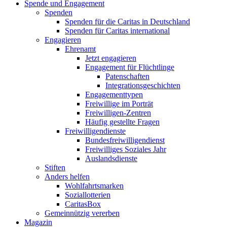
Spende und Engagement
Spenden
Spenden für die Caritas in Deutschland
Spenden für Caritas international
Engagieren
Ehrenamt
Jetzt engagieren
Engagement für Flüchtlinge
Patenschaften
Integrationsgeschichten
Engagementtypen
Freiwillige im Porträt
Freiwilligen-Zentren
Häufig gestellte Fragen
Freiwilligendienste
Bundesfreiwilligendienst
Freiwilliges Soziales Jahr
Auslandsdienste
Stiften
Anders helfen
Wohlfahrtsmarken
Soziallotterien
CaritasBox
Gemeinnützig vererben
Magazin