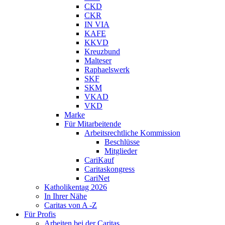
CKD
CKR
IN VIA
KAFE
KKVD
Kreuzbund
Malteser
Raphaelswerk
SKF
SKM
VKAD
VKD
Marke
Für Mitarbeitende
Arbeitsrechtliche Kommission
Beschlüsse
Mitglieder
CariKauf
Caritaskongress
CariNet
Katholikentag 2026
In Ihrer Nähe
Caritas von A -Z
Für Profis
Arbeiten bei der Caritas