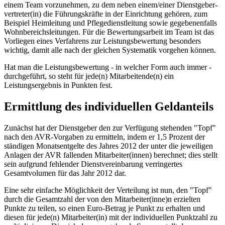
einem Team vorzunehmen, zu dem neben einem/einer Dienstgeber­
vertre­te­r(in) die Führungskräfte in der Einrichtung gehören, zum
Beispiel Heimleitung und Pflegedienstleitung sowie gegebenenfalls
Wohnbereichsleitungen. Für die Bewertungsarbeit im Team ist das
Vorliegen eines Verfahrens zur Leistungsbewertung besonders
wichtig, damit alle nach der gleichen Systematik vorgehen können.
Hat man die Leistungsbewertung - in welcher Form auch immer -
durchgeführt, so steht für jede(n) Mitarbeitende(n) ein
Leistungsergebnis in Punkten fest.
Ermittlung des individuellen Geldanteils
Zunächst hat der Dienstgeber den zur Verfügung stehenden "Topf"
nach den AVR-Vorgaben zu ermitteln, indem er 1,5 Prozent der
ständigen Monatsentgelte des Jahres 2012 der unter die jeweiligen
Anlagen der AVR fallenden Mitarbeiter(innen) berechnet; dies stellt
sein aufgrund fehlender Dienstvereinbarung verringertes
Gesamtvolumen für das Jahr 2012 dar.
Eine sehr einfache Möglichkeit der Verteilung ist nun, den "Topf"
durch die Ge­samtzahl der von den Mitarbeiter(inne)n erzielten
Punkte zu teilen, so einen Euro-Betrag je Punkt zu erhalten und
diesen für jede(n) Mitarbeiter(in) mit der individuellen Punktzahl zu