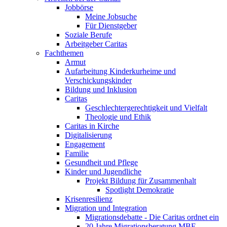
Jobbörse
Meine Jobsuche
Für Dienstgeber
Soziale Berufe
Arbeitgeber Caritas
Fachthemen
Armut
Aufarbeitung Kinderkurheime und
Verschickungskinder
Bildung und Inklusion
Caritas
Geschlechtergerechtigkeit und Vielfalt
Theologie und Ethik
Caritas in Kirche
Digitalisierung
Engagement
Familie
Gesundheit und Pflege
Kinder und Jugendliche
Projekt Bildung für Zusammenhalt
Spotlight Demokratie
Krisenresilienz
Migration und Integration
Migrationsdebatte - Die Caritas ordnet ein
20 Jahre Migrationsberatung MBE