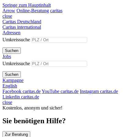
Springe zum Hauptinhalt
Arrow
Online-Beratung
caritas
close
Caritas Deutschland
Caritas international
Adressen
Umkreissuche
Suchen
Jobs
Umkreissuche
Suchen
Kampagne
English
Facebook caritas.de
YouTube caritas.de
Instagram caritas.de
Linkedin caritas.de
close
Kostenlos, anonym und sicher!
Sie benötigen Hilfe?
Zur Beratung