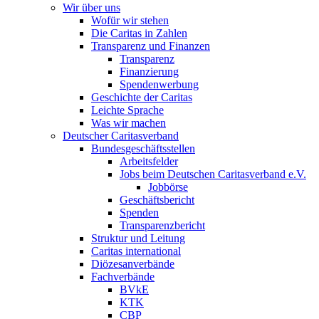
Wir über uns
Wofür wir stehen
Die Caritas in Zahlen
Transparenz und Finanzen
Transparenz
Finanzierung
Spendenwerbung
Geschichte der Caritas
Leichte Sprache
Was wir machen
Deutscher Caritasverband
Bundesgeschäftsstellen
Arbeitsfelder
Jobs beim Deutschen Caritasverband e.V.
Jobbörse
Geschäftsbericht
Spenden
Transparenzbericht
Struktur und Leitung
Caritas international
Diözesanverbände
Fachverbände
BVkE
KTK
CBP