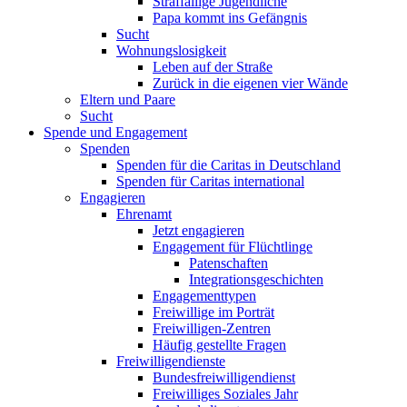
Straffällige Jugendliche
Papa kommt ins Gefängnis
Sucht
Wohnungslosigkeit
Leben auf der Straße
Zurück in die eigenen vier Wände
Eltern und Paare
Sucht
Spende und Engagement
Spenden
Spenden für die Caritas in Deutschland
Spenden für Caritas international
Engagieren
Ehrenamt
Jetzt engagieren
Engagement für Flüchtlinge
Patenschaften
Integrationsgeschichten
Engagementtypen
Freiwillige im Porträt
Freiwilligen-Zentren
Häufig gestellte Fragen
Freiwilligendienste
Bundesfreiwilligendienst
Freiwilliges Soziales Jahr