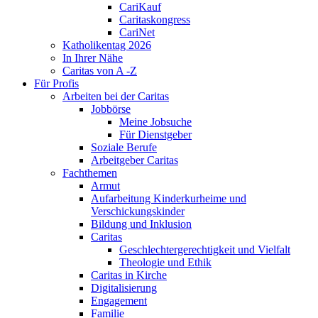
CariKauf
Caritaskongress
CariNet
Katholikentag 2026
In Ihrer Nähe
Caritas von A -Z
Für Profis
Arbeiten bei der Caritas
Jobbörse
Meine Jobsuche
Für Dienstgeber
Soziale Berufe
Arbeitgeber Caritas
Fachthemen
Armut
Aufarbeitung Kinderkurheime und
Verschickungskinder
Bildung und Inklusion
Caritas
Geschlechtergerechtigkeit und Vielfalt
Theologie und Ethik
Caritas in Kirche
Digitalisierung
Engagement
Familie