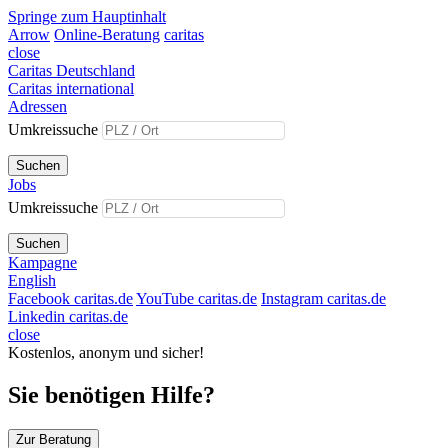
Springe zum Hauptinhalt
Arrow
Online-Beratung
caritas
close
Caritas Deutschland
Caritas international
Adressen
Umkreissuche
Suchen
Jobs
Umkreissuche
Suchen
Kampagne
English
Facebook caritas.de
YouTube caritas.de
Instagram caritas.de
Linkedin caritas.de
close
Kostenlos, anonym und sicher!
Sie benötigen Hilfe?
Zur Beratung