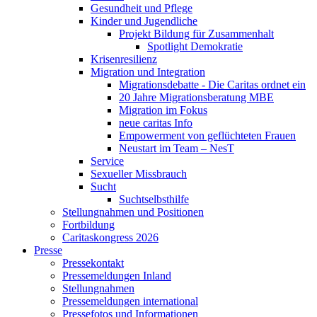
Gesundheit und Pflege
Kinder und Jugendliche
Projekt Bildung für Zusammenhalt
Spotlight Demokratie
Krisenresilienz
Migration und Integration
Migrationsdebatte - Die Caritas ordnet ein
20 Jahre Migrationsberatung MBE
Migration im Fokus
neue caritas Info
Empowerment von geflüchteten Frauen
Neustart im Team – NesT
Service
Sexueller Missbrauch
Sucht
Suchtselbsthilfe
Stellungnahmen und Positionen
Fortbildung
Caritaskongress 2026
Presse
Pressekontakt
Pressemeldungen Inland
Stellungnahmen
Pressemeldungen international
Pressefotos und Informationen