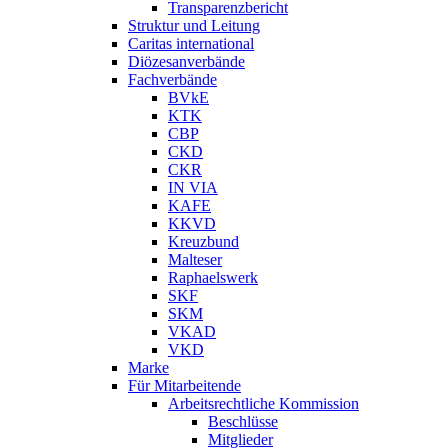
Transparenzbericht
Struktur und Leitung
Caritas international
Diözesanverbände
Fachverbände
BVkE
KTK
CBP
CKD
CKR
IN VIA
KAFE
KKVD
Kreuzbund
Malteser
Raphaelswerk
SKF
SKM
VKAD
VKD
Marke
Für Mitarbeitende
Arbeitsrechtliche Kommission
Beschlüsse
Mitglieder