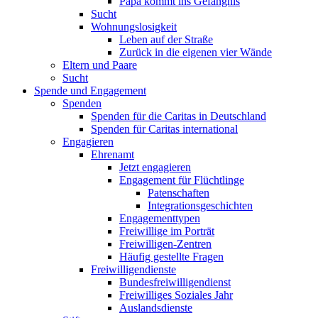
Papa kommt ins Gefängnis
Sucht
Wohnungslosigkeit
Leben auf der Straße
Zurück in die eigenen vier Wände
Eltern und Paare
Sucht
Spende und Engagement
Spenden
Spenden für die Caritas in Deutschland
Spenden für Caritas international
Engagieren
Ehrenamt
Jetzt engagieren
Engagement für Flüchtlinge
Patenschaften
Integrationsgeschichten
Engagementtypen
Freiwillige im Porträt
Freiwilligen-Zentren
Häufig gestellte Fragen
Freiwilligendienste
Bundesfreiwilligendienst
Freiwilliges Soziales Jahr
Auslandsdienste