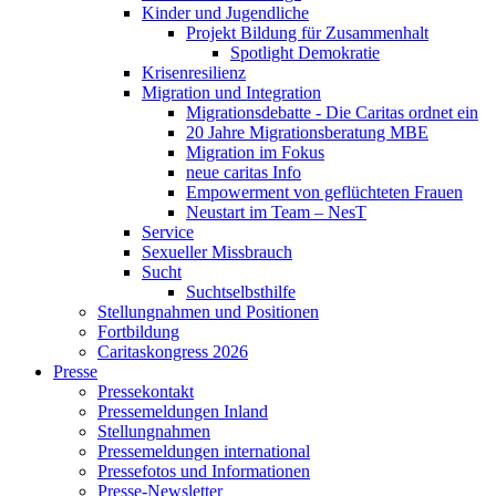
Kinder und Jugendliche
Projekt Bildung für Zusammenhalt
Spotlight Demokratie
Krisenresilienz
Migration und Integration
Migrationsdebatte - Die Caritas ordnet ein
20 Jahre Migrationsberatung MBE
Migration im Fokus
neue caritas Info
Empowerment von geflüchteten Frauen
Neustart im Team – NesT
Service
Sexueller Missbrauch
Sucht
Suchtselbsthilfe
Stellungnahmen und Positionen
Fortbildung
Caritaskongress 2026
Presse
Pressekontakt
Pressemeldungen Inland
Stellungnahmen
Pressemeldungen international
Pressefotos und Informationen
Presse-Newsletter