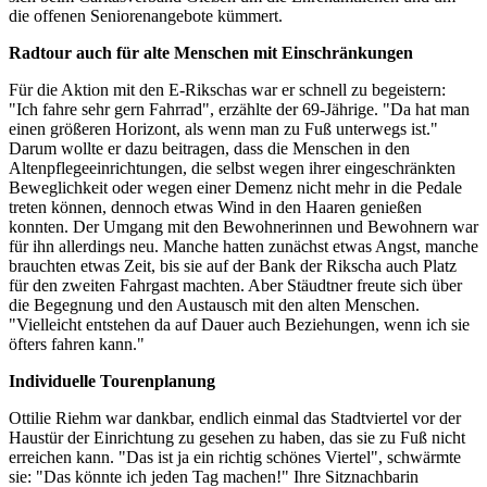
die offenen Seniorenangebote kümmert.
Radtour auch für alte Menschen mit Einschränkungen
Für die Aktion mit den E-Rikschas war er schnell zu begeistern:
"Ich fahre sehr gern Fahrrad", erzählte der 69-Jährige. "Da hat man
einen größeren Horizont, als wenn man zu Fuß unterwegs ist."
Darum wollte er dazu beitragen, dass die Menschen in den
Altenpflegeeinrichtungen, die selbst wegen ihrer eingeschränkten
Beweglichkeit oder wegen einer Demenz nicht mehr in die Pedale
treten können, dennoch etwas Wind in den Haaren genießen
konnten. Der Umgang mit den Bewohnerinnen und Bewohnern war
für ihn allerdings neu. Manche hatten zunächst etwas Angst, manche
brauchten etwas Zeit, bis sie auf der Bank der Rikscha auch Platz
für den zweiten Fahrgast machten. Aber Stäudtner freute sich über
die Begegnung und den Austausch mit den alten Menschen.
"Vielleicht entstehen da auf Dauer auch Beziehungen, wenn ich sie
öfters fahren kann."
Individuelle Tourenplanung
Ottilie Riehm war dankbar, endlich einmal das Stadtviertel vor der
Haustür der Einrichtung zu gesehen zu haben, das sie zu Fuß nicht
erreichen kann. "Das ist ja ein richtig schönes Viertel", schwärmte
sie: "Das könnte ich jeden Tag machen!" Ihre Sitznachbarin