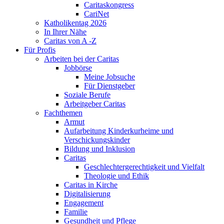
Caritaskongress
CariNet
Katholikentag 2026
In Ihrer Nähe
Caritas von A -Z
Für Profis
Arbeiten bei der Caritas
Jobbörse
Meine Jobsuche
Für Dienstgeber
Soziale Berufe
Arbeitgeber Caritas
Fachthemen
Armut
Aufarbeitung Kinderkurheime und
Verschickungskinder
Bildung und Inklusion
Caritas
Geschlechtergerechtigkeit und Vielfalt
Theologie und Ethik
Caritas in Kirche
Digitalisierung
Engagement
Familie
Gesundheit und Pflege