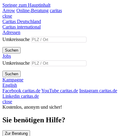
Springe zum Hauptinhalt
Arrow
Online-Beratung
caritas
close
Caritas Deutschland
Caritas international
Adressen
Umkreissuche
Suchen
Jobs
Umkreissuche
Suchen
Kampagne
English
Facebook caritas.de
YouTube caritas.de
Instagram caritas.de
Linkedin caritas.de
close
Kostenlos, anonym und sicher!
Sie benötigen Hilfe?
Zur Beratung