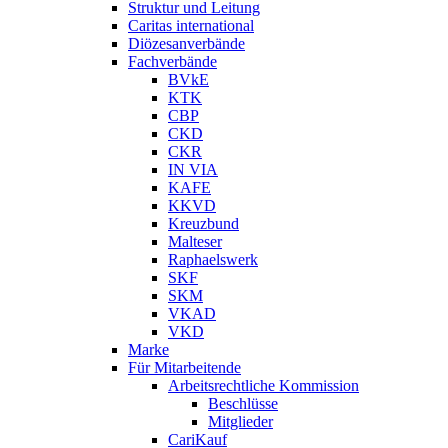
Struktur und Leitung
Caritas international
Diözesanverbände
Fachverbände
BVkE
KTK
CBP
CKD
CKR
IN VIA
KAFE
KKVD
Kreuzbund
Malteser
Raphaelswerk
SKF
SKM
VKAD
VKD
Marke
Für Mitarbeitende
Arbeitsrechtliche Kommission
Beschlüsse
Mitglieder
CariKauf