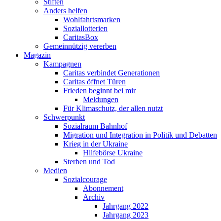
Stiften
Anders helfen
Wohlfahrtsmarken
Soziallotterien
CaritasBox
Gemeinnützig vererben
Magazin
Kampagnen
Caritas verbindet Generationen
Caritas öffnet Türen
Frieden beginnt bei mir
Meldungen
Für Klimaschutz, der allen nutzt
Schwerpunkt
Sozialraum Bahnhof
Migration und Integration in Politik und Debatten
Krieg in der Ukraine
Hilfebörse Ukraine
Sterben und Tod
Medien
Sozialcourage
Abonnement
Archiv
Jahrgang 2022
Jahrgang 2023