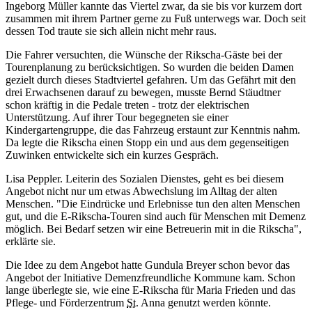
Ingeborg Müller kannte das Viertel zwar, da sie bis vor kurzem dort
zusammen mit ihrem Partner gerne zu Fuß unterwegs war. Doch seit
dessen Tod traute sie sich allein nicht mehr raus.
Die Fahrer versuchten, die Wünsche der Rikscha-Gäste bei der
Tourenplanung zu berücksichtigen. So wurden die beiden Damen
gezielt durch dieses Stadtviertel gefahren. Um das Gefährt mit den
drei Erwachsenen darauf zu bewegen, musste Bernd Stäudtner
schon kräftig in die Pedale treten - trotz der elektrischen
Unterstützung. Auf ihrer Tour begegneten sie einer
Kindergartengruppe, die das Fahrzeug erstaunt zur Kenntnis nahm.
Da legte die Rikscha einen Stopp ein und aus dem gegenseitigen
Zuwinken entwickelte sich ein kurzes Gespräch.
Lisa Peppler. Leiterin des Sozialen Dienstes, geht es bei diesem
Angebot nicht nur um etwas Abwechslung im Alltag der alten
Menschen. "Die Eindrücke und Erlebnisse tun den alten Menschen
gut, und die E-Rikscha-Touren sind auch für Menschen mit Demenz
möglich. Bei Bedarf setzen wir eine Betreuerin mit in die Rikscha",
erklärte sie.
Die Idee zu dem Angebot hatte Gundula Breyer schon bevor das
Angebot der Initiative Demenzfreundliche Kommune kam. Schon
lange überlegte sie, wie eine E-Rikscha für Maria Frieden und das
Pflege- und Förderzentrum
St.
Anna genutzt werden könnte.