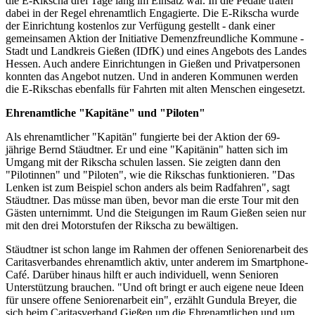
die E-Rikscha drei Tage lang im Einsatz war. In die Pedale traten
dabei in der Regel ehrenamtlich Engagierte. Die E-Rikscha wurde
der Einrichtung kostenlos zur Verfügung gestellt - dank einer
gemeinsamen Aktion der Initiative Demenzfreundliche Kommune -
Stadt und Landkreis Gießen (IDfK) und eines Angebots des Landes
Hessen. Auch andere Einrichtungen in Gießen und Privatpersonen
konnten das Angebot nutzen. Und in anderen Kommunen werden
die E-Rikschas ebenfalls für Fahrten mit alten Menschen eingesetzt.
Ehrenamtliche "Kapitäne" und "Piloten"
Als ehrenamtlicher "Kapitän" fungierte bei der Aktion der 69-
jährige Bernd Stäudtner. Er und eine "Kapitänin" hatten sich im
Umgang mit der Rikscha schulen lassen. Sie zeigten dann den
"Pilotinnen" und "Piloten", wie die Rikschas funktionieren. "Das
Lenken ist zum Beispiel schon anders als beim Radfahren", sagt
Stäudtner. Das müsse man üben, bevor man die erste Tour mit den
Gästen unternimmt. Und die Steigungen im Raum Gießen seien nur
mit den drei Motorstufen der Rikscha zu bewältigen.
Stäudtner ist schon lange im Rahmen der offenen Seniorenarbeit des
Caritasverbandes ehrenamtlich aktiv, unter anderem im Smartphone-
Café. Darüber hinaus hilft er auch individuell, wenn Senioren
Unterstützung brauchen. "Und oft bringt er auch eigene neue Ideen
für unsere offene Seniorenarbeit ein", erzählt Gundula Breyer, die
sich beim Caritasverband Gießen um die Ehrenamtlichen und um