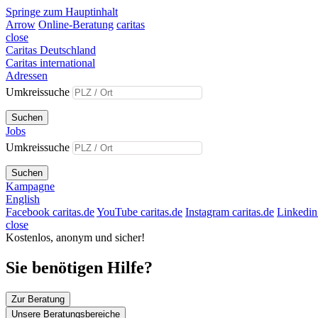
Springe zum Hauptinhalt
Arrow
Online-Beratung
caritas
close
Caritas Deutschland
Caritas international
Adressen
Umkreissuche
Suchen
Jobs
Umkreissuche
Suchen
Kampagne
English
Facebook caritas.de
YouTube caritas.de
Instagram caritas.de
Linkedin 
close
Kostenlos, anonym und sicher!
Sie benötigen Hilfe?
Zur Beratung
Unsere Beratungsbereiche