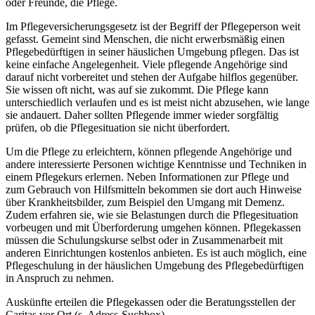
oder Freunde, die Pflege.
Im Pflegeversicherungsgesetz ist der Begriff der Pflegeperson weit
gefasst. Gemeint sind Menschen, die nicht erwerbsmäßig einen
Pflegebedürftigen in seiner häuslichen Umgebung pflegen. Das ist
keine einfache Angelegenheit. Viele pflegende Angehörige sind
darauf nicht vorbereitet und stehen der Aufgabe hilflos gegenüber.
Sie wissen oft nicht, was auf sie zukommt. Die Pflege kann
unterschiedlich verlaufen und es ist meist nicht abzusehen, wie lange
sie andauert. Daher sollten Pflegende immer wieder sorgfältig
prüfen, ob die Pflegesituation sie nicht überfordert.
Um die Pflege zu erleichtern, können pflegende Angehörige und
andere interessierte Personen wichtige Kenntnisse und Techniken in
einem Pflegekurs erlernen. Neben Informationen zur Pflege und
zum Gebrauch von Hilfsmitteln bekommen sie dort auch Hinweise
über Krankheitsbilder, zum Beispiel den Umgang mit Demenz.
Zudem erfahren sie, wie sie Belastungen durch die Pflegesituation
vorbeugen und mit Überforderung umgehen können. Pflegekassen
müssen die Schulungskurse selbst oder in Zusammenarbeit mit
anderen Einrichtungen kostenlos anbieten. Es ist auch möglich, eine
Pflegeschulung in der häuslichen Umgebung des Pflegebedürftigen
in Anspruch zu nehmen.
Auskünfte erteilen die Pflegekassen oder die Beratungsstellen der
Caritas vor Ort (s. Adress-Suchbox).