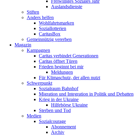
Freiwilliges Soziales Jahr
Auslandsdienste
Stiften
Anders helfen
Wohlfahrtsmarken
Soziallotterien
CaritasBox
Gemeinnützig vererben
Magazin
Kampagnen
Caritas verbindet Generationen
Caritas öffnet Türen
Frieden beginnt bei mir
Meldungen
Für Klimaschutz, der allen nutzt
Schwerpunkt
Sozialraum Bahnhof
Migration und Integration in Politik und Debatten
Krieg in der Ukraine
Hilfebörse Ukraine
Sterben und Tod
Medien
Sozialcourage
Abonnement
Archiv