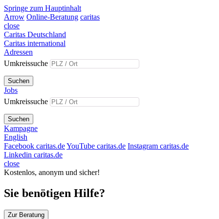
Springe zum Hauptinhalt
Arrow
Online-Beratung
caritas
close
Caritas Deutschland
Caritas international
Adressen
Umkreissuche
Suchen
Jobs
Umkreissuche
Suchen
Kampagne
English
Facebook caritas.de
YouTube caritas.de
Instagram caritas.de
Linkedin caritas.de
close
Kostenlos, anonym und sicher!
Sie benötigen Hilfe?
Zur Beratung