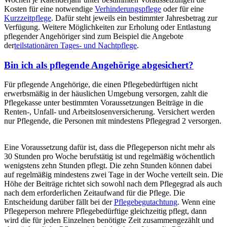
Kosten für eine notwendige
Verhinderungspflege
oder für eine
Kurzzeitpflege
. Dafür steht jeweils ein bestimmter Jahresbetrag zur
Verfügung. Weitere Möglichkeiten zur Erholung oder Entlastung
pflegender Angehöriger sind zum Beispiel die Angebote
der
teilstationären Tages- und Nachtpflege
.
Bin ich als pflegende Angehörige abgesichert?
Für pflegende Angehörige, die einen Pflegebedürftigen nicht
erwerbsmäßig in der häuslichen Umgebung versorgen, zahlt die
Pflegekasse unter bestimmten Voraussetzungen Beiträge in die
Renten-, Unfall- und Arbeitslosenversicherung. Versichert werden
nur Pflegende, die Personen mit mindestens Pflegegrad 2 versorgen.
Eine Voraussetzung dafür ist, dass die Pflegeperson nicht mehr als
30 Stunden pro Woche berufstätig ist und regelmäßig wöchentlich
wenigstens zehn Stunden pflegt. Die zehn Stunden können dabei
auf regelmäßig mindestens zwei Tage in der Woche verteilt sein. Die
Höhe der Beiträge richtet sich sowohl nach dem Pflegegrad als auch
nach dem erforderlichen Zeitaufwand für die Pflege. Die
Entscheidung darüber fällt bei der
Pflegebegutachtung
. Wenn eine
Pflegeperson mehrere Pflegebedürftige gleichzeitig pflegt, dann
wird die für jeden Einzelnen benötigte Zeit zusammengezählt und