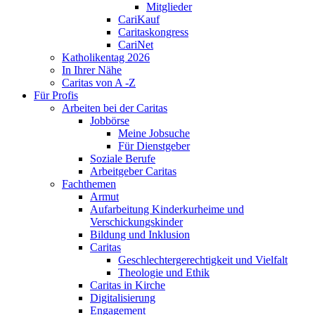
Mitglieder
CariKauf
Caritaskongress
CariNet
Katholikentag 2026
In Ihrer Nähe
Caritas von A -Z
Für Profis
Arbeiten bei der Caritas
Jobbörse
Meine Jobsuche
Für Dienstgeber
Soziale Berufe
Arbeitgeber Caritas
Fachthemen
Armut
Aufarbeitung Kinderkurheime und
Verschickungskinder
Bildung und Inklusion
Caritas
Geschlechtergerechtigkeit und Vielfalt
Theologie und Ethik
Caritas in Kirche
Digitalisierung
Engagement