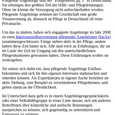
Pflegende Angehörige sind der "Pflegedienst
Nr.
1" in Deutschland.
Sie erbringen den größten Teil der Hilfe- und Pflegeleistungen.
Ohne sie könnte die Versorgung nicht aufrechterhalten werden.
Pflegende Angehörige nehmen der Gesellschaft eine große
Verantwortung ab, dennoch ist Pflege in Deutschland oft reine
Privatsache.
Um das zu ändern, haben sich engagierte Angehörige im Jahr 2008
zu einer
Interessenselbstvertretung pflegender Angehöriger (IspAn)
zusammengeschlossen. Einige stehen aktiv in der Pflege, andere
haben diese Zeit hinter sich. Alle sind reich an Erfahrungen, die sie
im Laufe der Zeit im Umgang mit den unterschiedlichsten
Pflegesituationen gewonnen haben. Diese Erfahrungen wollen sie
weitergeben.
Sie setzen sich dafür ein, dass pflegende Angehörige Einfluss
bekommen und sich für ihre eigenen Interessen starkmachen und
mitreden können. Als Expert(inn)en in eigener Sache beziehen sie
aktiv Stellung, zum Beispiel zu verschiedenen Pflegethemen, und
gehen damit an die Öffentlichkeit.
Im Unterschied dazu geht es in einem Angehörigengesprächskreis
oder einer Selbsthilfegruppe in erster Linie darum, sich mit anderen
Betroffenen über körperliche und seelische Belastungen
aussprechen zu können, sich gegenseitig zu unterstützen und
Entlastung zu erfahren.