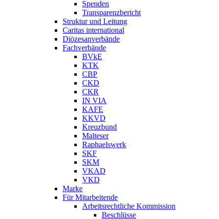
Spenden
Transparenzbericht
Struktur und Leitung
Caritas international
Diözesanverbände
Fachverbände
BVkE
KTK
CBP
CKD
CKR
IN VIA
KAFE
KKVD
Kreuzbund
Malteser
Raphaelswerk
SKF
SKM
VKAD
VKD
Marke
Für Mitarbeitende
Arbeitsrechtliche Kommission
Beschlüsse