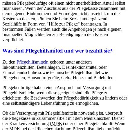
müssen Pflegebedürftige oft einen nicht unerheblichen Anteil selbst
finanzieren. Wenn der Zuschuss aus der Pflegekasse zusammen mit
dem eigenen Einkommen und Vermögen nicht ausreicht, um die
Kosten zu decken, können Sie beim Sozialamt ergänzend
Sozialhilfe in Form von "Hilfe zur Pflege" beantragen. In
bestimmten Fällen werden auch die Angehörigen je nach eigenen
finanziellen Möglichkeiten zur Beteiligung an den Kosten
verpflichtet.
Was sind Pflegehilfsmittel und wer bezahlt sie?
Zu den
Pflegehilfsmitteln
gehören unter anderem
Inkontinenzhilfen, Betteinlagen, Desinfektionsmittel oder
Einmalhandschuhe sowie technische Pflegehilfsmittel wie
Pflegebetten, Hausnotrufgeräte, Geh-, Hebe- und Badehilfen.
Pflegebedürftige haben einen Anspruch auf Versorgung mit
Pflegehilfsmitteln, wenn diese geeignet sind, die Pflege zu
erleichtern, die Beschwerden der Pflegebedürftigkeit zu lindern oder
eine selbstständigere Lebensführung zu ermöglichen.
Ob die Versorgung mit Pflegehilfsmitteln notwendig ist, überprüft
die Pflegekasse in Zusammenarbeit mit dem Medizinischen Dienst
der Krankenversicherung (
MDK
) oder einer Pflegefachkraft. Wenn
der MDK bei der Pflegebegutachtung Pflegehilfsmittel empfiehlt