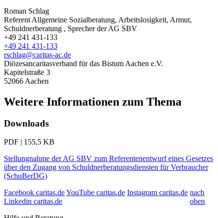
Roman Schlag
Referent Allgemeine Sozialberatung, Arbeitslosigkeit, Armut,
Schuldnerberatung , Sprecher der AG SBV
+49 241 431-133
+49 241 431-133
rschlag@caritas-ac.de
Diözesancaritasverband für das Bistum Aachen e.V.
Kapitelstraße 3
52066
Aachen
Weitere Informationen zum Thema
Downloads
PDF | 155,5 KB
Stellungnahme der AG SBV zum Referentenentwurf eines Gesetzes
über den Zugang von Schuldnerberatungsdiensten für Verbraucher
(SchuBerDG)
Facebook caritas.de
YouTube caritas.de
Instagram caritas.de
nach
Linkedin caritas.de
oben
Hilfe und Beratung