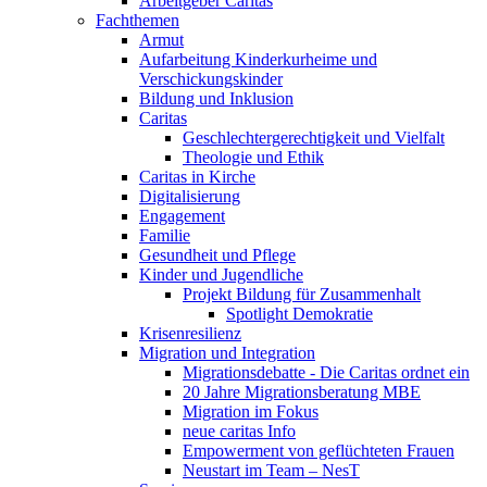
Arbeitgeber Caritas
Fachthemen
Armut
Aufarbeitung Kinderkurheime und
Verschickungskinder
Bildung und Inklusion
Caritas
Geschlechtergerechtigkeit und Vielfalt
Theologie und Ethik
Caritas in Kirche
Digitalisierung
Engagement
Familie
Gesundheit und Pflege
Kinder und Jugendliche
Projekt Bildung für Zusammenhalt
Spotlight Demokratie
Krisenresilienz
Migration und Integration
Migrationsdebatte - Die Caritas ordnet ein
20 Jahre Migrationsberatung MBE
Migration im Fokus
neue caritas Info
Empowerment von geflüchteten Frauen
Neustart im Team – NesT