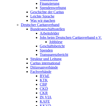
Finanzierung
Spendenwerbung
Geschichte der Caritas
Leichte Sprache
Was wir machen
Deutscher Caritasverband
Bundesgeschäftsstellen
Arbeitsfelder
Jobs beim Deutschen Caritasverband e.V.
Jobbörse
Geschäftsbericht
Spenden
Transparenzbericht
Struktur und Leitung
Caritas international
Diözesanverbände
Fachverbände
BVkE
KTK
CBP
CKD
CKR
IN VIA
KAFE
KKVD