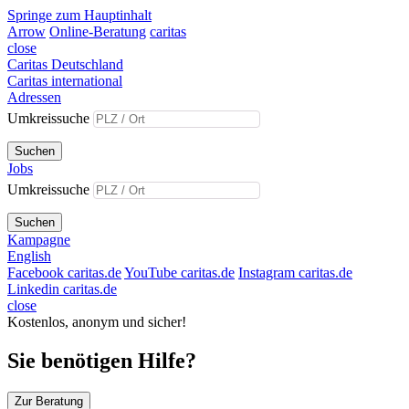
Springe zum Hauptinhalt
Arrow
Online-Beratung
caritas
close
Caritas Deutschland
Caritas international
Adressen
Umkreissuche
Suchen
Jobs
Umkreissuche
Suchen
Kampagne
English
Facebook caritas.de
YouTube caritas.de
Instagram caritas.de
Linkedin caritas.de
close
Kostenlos, anonym und sicher!
Sie benötigen Hilfe?
Zur Beratung