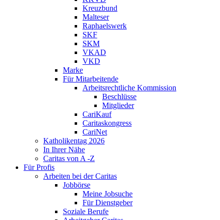
Kreuzbund
Malteser
Raphaelswerk
SKF
SKM
VKAD
VKD
Marke
Für Mitarbeitende
Arbeitsrechtliche Kommission
Beschlüsse
Mitglieder
CariKauf
Caritaskongress
CariNet
Katholikentag 2026
In Ihrer Nähe
Caritas von A -Z
Für Profis
Arbeiten bei der Caritas
Jobbörse
Meine Jobsuche
Für Dienstgeber
Soziale Berufe