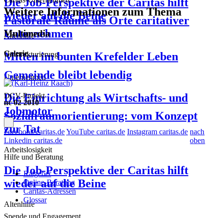
Die Job-Perspektive der Caritas hilft
Weitere Informationen zum Thema
wieder auf die Beine
Pastorale Räume als Orte caritativer
Unternehmen
Multimedia
Altenhilfe
Galerie
Umstrukturierung
Mitten im bunten Krefelder Leben
Gemeinde bleibt lebendig
Unternehmen
DCV-Projekt
Die Einrichtung als Wirtschafts- und
nc 02 2010
Jobmotor
Sozialraumorientierung: vom Konzept
zur Tat
Facebook caritas.de
YouTube caritas.de
Instagram caritas.de
nach
Linkedin caritas.de
oben
Arbeitslosigkeit
Hilfe und Beratung
Die Job-Perspektive der Caritas hilft
Ratgeber
wieder auf die Beine
Online-Beratung
Caritas-Adressen
Glossar
Altenhilfe
Spende und Engagement