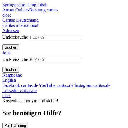
Springe zum Hauptinhalt
Arrow
Online-Beratung
caritas
close
Caritas Deutschland
Caritas international
Adressen
Umkreissuche
Suchen
Jobs
Umkreissuche
Suchen
Kampagne
English
Facebook caritas.de
YouTube caritas.de
Instagram caritas.de
Linkedin caritas.de
close
Kostenlos, anonym und sicher!
Sie benötigen Hilfe?
Zur Beratung