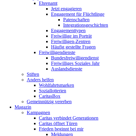
Ehrenamt
Jetzt engagieren
Engagement für Flüchtlinge
Patenschaften
Integrationsgeschichten
Engagementtypen
Freiwillige im Porträt
Freiwilligen-Zentren
Häufig gestellte Fragen
Freiwilligendienste
Bundesfreiwilligendienst
Freiwilliges Soziales Jahr
Auslandsdienste
Stiften
Anders helfen
Wohlfahrtsmarken
Soziallotterien
CaritasBox
Gemeinnützig vererben
Magazin
Kampagnen
Caritas verbindet Generationen
Caritas öffnet Türen
Frieden beginnt bei mir
Meldungen