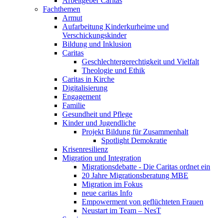
Arbeitgeber Caritas
Fachthemen
Armut
Aufarbeitung Kinderkurheime und
Verschickungskinder
Bildung und Inklusion
Caritas
Geschlechtergerechtigkeit und Vielfalt
Theologie und Ethik
Caritas in Kirche
Digitalisierung
Engagement
Familie
Gesundheit und Pflege
Kinder und Jugendliche
Projekt Bildung für Zusammenhalt
Spotlight Demokratie
Krisenresilienz
Migration und Integration
Migrationsdebatte - Die Caritas ordnet ein
20 Jahre Migrationsberatung MBE
Migration im Fokus
neue caritas Info
Empowerment von geflüchteten Frauen
Neustart im Team – NesT