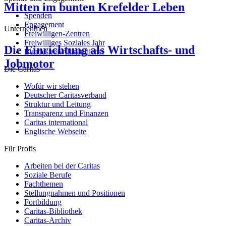
Mitten im bunten Krefelder Leben
Spenden
Engagement
Unternehmen
Freiwilligen-Zentren
Freiwilliges Soziales Jahr
Die Einrichtung als Wirtschafts- und
Bundesfreiwilligendienst
Jobmotor
Die Caritas
Wofür wir stehen
Deutscher Caritasverband
Struktur und Leitung
Transparenz und Finanzen
Caritas international
Englische Webseite
Für Profis
Arbeiten bei der Caritas
Soziale Berufe
Fachthemen
Stellungnahmen und Positionen
Fortbildung
Caritas-Bibliothek
Caritas-Archiv