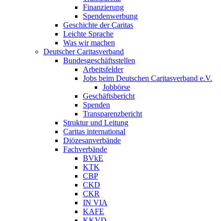
Finanzierung
Spendenwerbung
Geschichte der Caritas
Leichte Sprache
Was wir machen
Deutscher Caritasverband
Bundesgeschäftsstellen
Arbeitsfelder
Jobs beim Deutschen Caritasverband e.V.
Jobbörse
Geschäftsbericht
Spenden
Transparenzbericht
Struktur und Leitung
Caritas international
Diözesanverbände
Fachverbände
BVkE
KTK
CBP
CKD
CKR
IN VIA
KAFE
KKVD