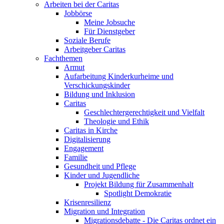
Arbeiten bei der Caritas
Jobbörse
Meine Jobsuche
Für Dienstgeber
Soziale Berufe
Arbeitgeber Caritas
Fachthemen
Armut
Aufarbeitung Kinderkurheime und
Verschickungskinder
Bildung und Inklusion
Caritas
Geschlechtergerechtigkeit und Vielfalt
Theologie und Ethik
Caritas in Kirche
Digitalisierung
Engagement
Familie
Gesundheit und Pflege
Kinder und Jugendliche
Projekt Bildung für Zusammenhalt
Spotlight Demokratie
Krisenresilienz
Migration und Integration
Migrationsdebatte - Die Caritas ordnet ein