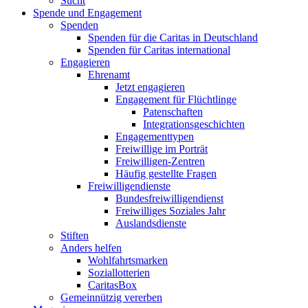
Sucht
Spende und Engagement
Spenden
Spenden für die Caritas in Deutschland
Spenden für Caritas international
Engagieren
Ehrenamt
Jetzt engagieren
Engagement für Flüchtlinge
Patenschaften
Integrationsgeschichten
Engagementtypen
Freiwillige im Porträt
Freiwilligen-Zentren
Häufig gestellte Fragen
Freiwilligendienste
Bundesfreiwilligendienst
Freiwilliges Soziales Jahr
Auslandsdienste
Stiften
Anders helfen
Wohlfahrtsmarken
Soziallotterien
CaritasBox
Gemeinnützig vererben