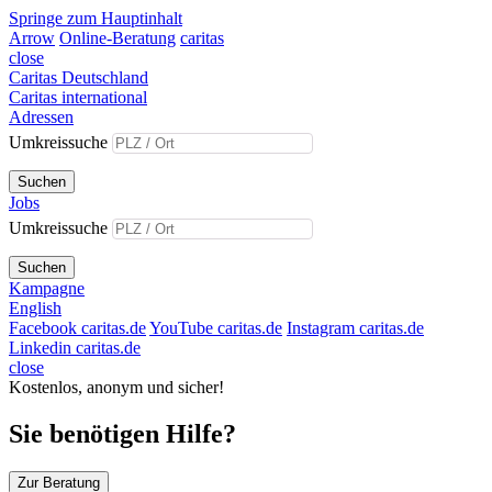
Springe zum Hauptinhalt
Arrow
Online-Beratung
caritas
close
Caritas Deutschland
Caritas international
Adressen
Umkreissuche
Suchen
Jobs
Umkreissuche
Suchen
Kampagne
English
Facebook caritas.de
YouTube caritas.de
Instagram caritas.de
Linkedin caritas.de
close
Kostenlos, anonym und sicher!
Sie benötigen Hilfe?
Zur Beratung