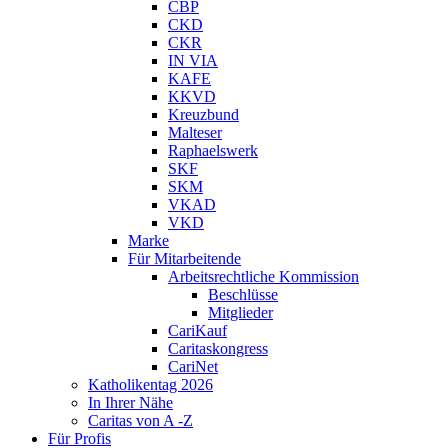
CBP
CKD
CKR
IN VIA
KAFE
KKVD
Kreuzbund
Malteser
Raphaelswerk
SKF
SKM
VKAD
VKD
Marke
Für Mitarbeitende
Arbeitsrechtliche Kommission
Beschlüsse
Mitglieder
CariKauf
Caritaskongress
CariNet
Katholikentag 2026
In Ihrer Nähe
Caritas von A -Z
Für Profis