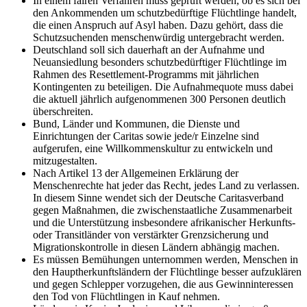
In einem fairen Verfahren muss geprüft werden, ob es sich bei
Aufnahmen von Flüchtlingen aus Krisenstaaten ein politisches
den Ankommenden um schutzbedürftige Flüchtlinge handelt,
Zeichen der Solidarität mit den oftmals überlasteten
die einen Anspruch auf Asyl haben. Dazu gehört, dass die
Erstaufnahmestaaten.
Schutzsuchenden menschenwürdig untergebracht werden.
Deutschland soll sich dauerhaft an der Aufnahme und
Wie jeder Einzelstaat hat auch die Europäische Union das Recht, die
Neuansiedlung besonders schutzbedürftiger Flüchtlinge im
Einreise in das Unionsgebiet zu kontrollieren und damit ihre
Rahmen des Resettlement-Programms mit jährlichen
Außengrenzen zu sichern. Die zunehmende Abschottung der
EU
Kontingenten zu beteiligen. Die Aufnahmequote muss dabei
bedeutet jedoch, dass Schutzsuchende ohne Einreisedokumente nur
die aktuell jährlich aufgenommenen 300 Personen deutlich
unter einem hohen Risiko in die EU gelangen können.
überschreiten.
Bund, Länder und Kommunen, die Dienste und
Einrichtungen der Caritas sowie jede/r Einzelne sind
aufgerufen, eine Willkommenskultur zu entwickeln und
mitzugestalten.
Nach Artikel 13 der Allgemeinen Erklärung der
Menschenrechte hat jeder das Recht, jedes Land zu verlassen.
In diesem Sinne wendet sich der Deutsche Caritasverband
gegen Maßnahmen, die zwischenstaatliche Zusammenarbeit
und die Unterstützung insbesondere afrikanischer Herkunfts-
oder Transitländer von verstärkter Grenzsicherung und
Migrationskontrolle in diesen Ländern abhängig machen.
Es müssen Bemühungen unternommen werden, Menschen in
den Hauptherkunftsländern der Flüchtlinge besser aufzuklären
und gegen Schlepper vorzugehen, die aus Gewinninteressen
den Tod von Flüchtlingen in Kauf nehmen.