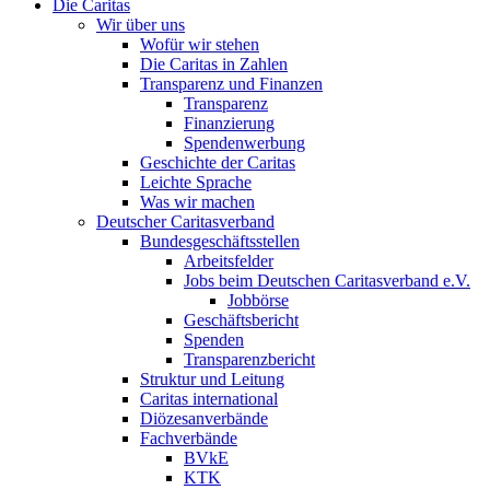
Die Caritas
Wir über uns
Wofür wir stehen
Die Caritas in Zahlen
Transparenz und Finanzen
Transparenz
Finanzierung
Spendenwerbung
Geschichte der Caritas
Leichte Sprache
Was wir machen
Deutscher Caritasverband
Bundesgeschäftsstellen
Arbeitsfelder
Jobs beim Deutschen Caritasverband e.V.
Jobbörse
Geschäftsbericht
Spenden
Transparenzbericht
Struktur und Leitung
Caritas international
Diözesanverbände
Fachverbände
BVkE
KTK