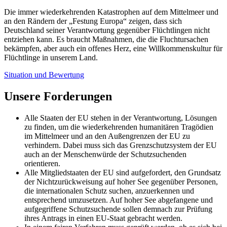
Die immer wiederkehrenden Katastrophen auf dem Mittelmeer und
an den Rändern der „Festung Europa“ zeigen, dass sich
Deutschland seiner Verantwortung gegenüber Flüchtlingen nicht
entziehen kann. Es braucht Maßnahmen, die die Fluchtursachen
bekämpfen, aber auch ein offenes Herz, eine Willkommenskultur für
Flüchtlinge in unserem Land.
Situation und Bewertung
Die Flüchtlings- und Vertriebenenbewegungen spielen sich vor
Unsere Forderungen
allem in den Ländern des Südens ab. 81 Prozent der Flüchtlinge
fanden 2012 in einem Entwicklungsland Aufnahme.
Alle Staaten der EU stehen in der Verantwortung, Lösungen
zu finden, um die wiederkehrenden humanitären Tragödien
Flüchtlinge sind durch die Genfer Flüchtlingskonvention geschützt.
im Mittelmeer und an den Außengrenzen der EU zu
Dennoch kommt es regelmäßig zu perspektivlosen Zuständen: Für
verhindern. Dabei muss sich das Grenzschutzsystem der EU
viele Millionen Menschen ist weder eine Rückkehr ins Heimatland
auch an der Menschenwürde der Schutzsuchenden
noch die Aufnahme in einem sicheren Drittland möglich. Eine
orientieren.
Integration im Erstaufnahmeland ist meist auch ausgeschlossen. Sie
Alle Mitgliedstaaten der EU sind aufgefordert, den Grundsatz
leben in einer permanenten Bedrohung und Unsicherheit.
der Nichtzurückweisung auf hoher See gegenüber Personen,
Resettlement und humanitäre Aufnahmen aus dem Ausland können
die internationalen Schutz suchen, anzuerkennen und
keine Lösung für die weltweite Flüchtlingsproblematik darstellen,
entsprechend umzusetzen. Auf hoher See abgefangene und
sondern nur die Auflösung lang andauernder Flüchtlingssituationen
aufgegriffene Schutzsuchende sollen demnach zur Prüfung
für einzelne, besonders verletzliche Flüchtlinge ermöglichen. Neben
ihres Antrags in einen EU-Staat gebracht werden.
der individuellen Hilfe setzen Resettlement und anderweitige