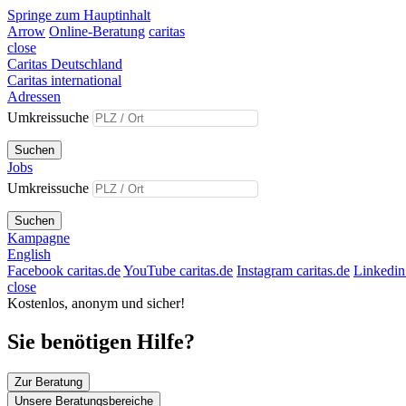
Springe zum Hauptinhalt
Arrow
Online-Beratung
caritas
close
Caritas Deutschland
Caritas international
Adressen
Umkreissuche
Suchen
Jobs
Umkreissuche
Suchen
Kampagne
English
Facebook caritas.de
YouTube caritas.de
Instagram caritas.de
Linkedin 
close
Kostenlos, anonym und sicher!
Sie benötigen Hilfe?
Zur Beratung
Unsere Beratungsbereiche