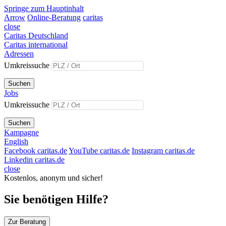
Springe zum Hauptinhalt
Arrow
Online-Beratung
caritas
close
Caritas Deutschland
Caritas international
Adressen
Umkreissuche
Suchen
Jobs
Umkreissuche
Suchen
Kampagne
English
Facebook caritas.de
YouTube caritas.de
Instagram caritas.de
Linkedin caritas.de
close
Kostenlos, anonym und sicher!
Sie benötigen Hilfe?
Zur Beratung