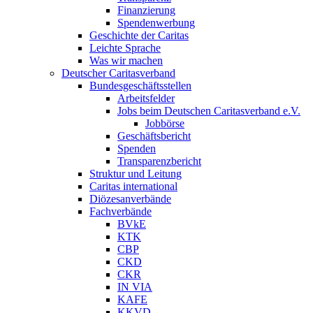
Finanzierung
Spendenwerbung
Geschichte der Caritas
Leichte Sprache
Was wir machen
Deutscher Caritasverband
Bundesgeschäftsstellen
Arbeitsfelder
Jobs beim Deutschen Caritasverband e.V.
Jobbörse
Geschäftsbericht
Spenden
Transparenzbericht
Struktur und Leitung
Caritas international
Diözesanverbände
Fachverbände
BVkE
KTK
CBP
CKD
CKR
IN VIA
KAFE
KKVD