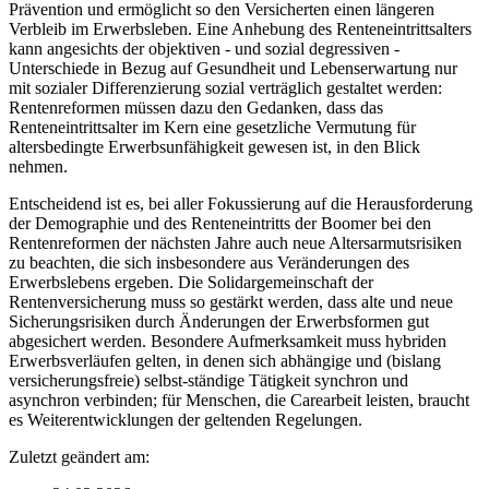
Prävention und ermöglicht so den Versicherten einen längeren
Verbleib im Erwerbsleben. Eine Anhebung des Renteneintrittsalters
kann angesichts der objektiven - und sozial degressiven -
Unterschiede in Bezug auf Gesundheit und Lebenserwartung nur
mit sozialer Differenzierung sozial verträglich gestaltet werden:
Rentenreformen müssen dazu den Gedanken, dass das
Renteneintrittsalter im Kern eine gesetzliche Vermutung für
altersbedingte Erwerbsunfähigkeit gewesen ist, in den Blick
nehmen.
Entscheidend ist es, bei aller Fokussierung auf die Herausforderung
der Demographie und des Renteneintritts der Boomer bei den
Rentenreformen der nächsten Jahre auch neue Altersarmutsrisiken
zu beachten, die sich insbesondere aus Veränderungen des
Erwerbslebens ergeben. Die Solidargemeinschaft der
Rentenversicherung muss so gestärkt werden, dass alte und neue
Sicherungsrisiken durch Änderungen der Erwerbsformen gut
abgesichert werden. Besondere Aufmerksamkeit muss hybriden
Erwerbsverläufen gelten, in denen sich abhängige und (bislang
versicherungsfreie) selbst-ständige Tätigkeit synchron und
asynchron verbinden; für Menschen, die Carearbeit leisten, braucht
es Weiterentwicklungen der geltenden Regelungen.
Zuletzt geändert am: