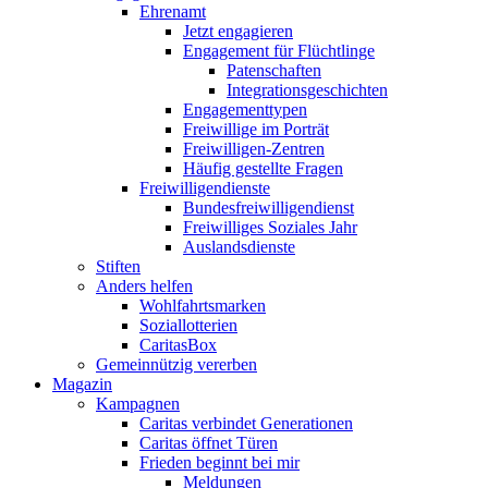
Ehrenamt
Jetzt engagieren
Engagement für Flüchtlinge
Patenschaften
Integrationsgeschichten
Engagementtypen
Freiwillige im Porträt
Freiwilligen-Zentren
Häufig gestellte Fragen
Freiwilligendienste
Bundesfreiwilligendienst
Freiwilliges Soziales Jahr
Auslandsdienste
Stiften
Anders helfen
Wohlfahrtsmarken
Soziallotterien
CaritasBox
Gemeinnützig vererben
Magazin
Kampagnen
Caritas verbindet Generationen
Caritas öffnet Türen
Frieden beginnt bei mir
Meldungen