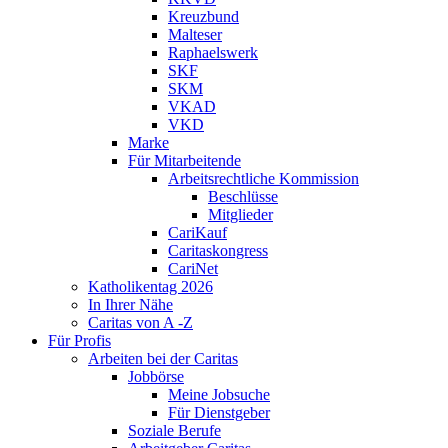
Kreuzbund
Malteser
Raphaelswerk
SKF
SKM
VKAD
VKD
Marke
Für Mitarbeitende
Arbeitsrechtliche Kommission
Beschlüsse
Mitglieder
CariKauf
Caritaskongress
CariNet
Katholikentag 2026
In Ihrer Nähe
Caritas von A -Z
Für Profis
Arbeiten bei der Caritas
Jobbörse
Meine Jobsuche
Für Dienstgeber
Soziale Berufe