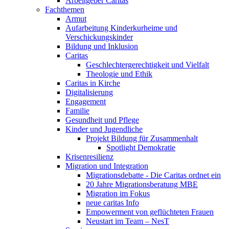
Arbeitgeber Caritas
Fachthemen
Armut
Aufarbeitung Kinderkurheime und
Verschickungskinder
Bildung und Inklusion
Caritas
Geschlechtergerechtigkeit und Vielfalt
Theologie und Ethik
Caritas in Kirche
Digitalisierung
Engagement
Familie
Gesundheit und Pflege
Kinder und Jugendliche
Projekt Bildung für Zusammenhalt
Spotlight Demokratie
Krisenresilienz
Migration und Integration
Migrationsdebatte - Die Caritas ordnet ein
20 Jahre Migrationsberatung MBE
Migration im Fokus
neue caritas Info
Empowerment von geflüchteten Frauen
Neustart im Team – NesT