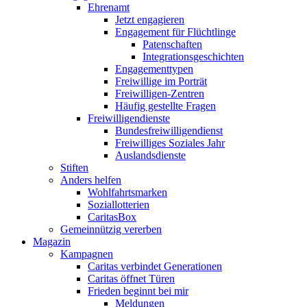
Ehrenamt
Jetzt engagieren
Engagement für Flüchtlinge
Patenschaften
Integrationsgeschichten
Engagementtypen
Freiwillige im Porträt
Freiwilligen-Zentren
Häufig gestellte Fragen
Freiwilligendienste
Bundesfreiwilligendienst
Freiwilliges Soziales Jahr
Auslandsdienste
Stiften
Anders helfen
Wohlfahrtsmarken
Soziallotterien
CaritasBox
Gemeinnützig vererben
Magazin
Kampagnen
Caritas verbindet Generationen
Caritas öffnet Türen
Frieden beginnt bei mir
Meldungen