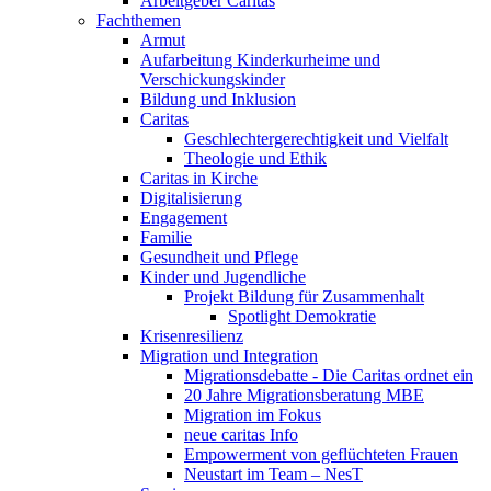
Arbeitgeber Caritas
Fachthemen
Armut
Aufarbeitung Kinderkurheime und
Verschickungskinder
Bildung und Inklusion
Caritas
Geschlechtergerechtigkeit und Vielfalt
Theologie und Ethik
Caritas in Kirche
Digitalisierung
Engagement
Familie
Gesundheit und Pflege
Kinder und Jugendliche
Projekt Bildung für Zusammenhalt
Spotlight Demokratie
Krisenresilienz
Migration und Integration
Migrationsdebatte - Die Caritas ordnet ein
20 Jahre Migrationsberatung MBE
Migration im Fokus
neue caritas Info
Empowerment von geflüchteten Frauen
Neustart im Team – NesT