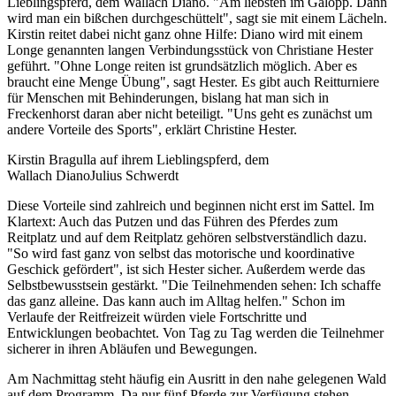
Lieblingspferd, dem Wallach Diano. "Am liebsten im Galopp. Dann
wird man ein bißchen durchgeschüttelt", sagt sie mit einem Lächeln.
Kirstin reitet dabei nicht ganz ohne Hilfe: Diano wird mit einem
Longe genannten langen Verbindungsstück von Christiane Hester
geführt. "Ohne Longe reiten ist grundsätzlich möglich. Aber es
braucht eine Menge Übung", sagt Hester. Es gibt auch Reitturniere
für Menschen mit Behinderungen, bislang hat man sich in
Freckenhorst daran aber nicht beteiligt. "Uns geht es zunächst um
andere Vorteile des Sports", erklärt Christine Hester.
Kirstin Bragulla auf ihrem Lieblingspferd, dem
Wallach Diano
Julius Schwerdt
Diese Vorteile sind zahlreich und beginnen nicht erst im Sattel. Im
Klartext: Auch das Putzen und das Führen des Pferdes zum
Reitplatz und auf dem Reitplatz gehören selbstverständlich dazu.
"So wird fast ganz von selbst das motorische und koordinative
Geschick gefördert", ist sich Hester sicher. Außerdem werde das
Selbstbewusstsein gestärkt. "Die Teilnehmenden sehen: Ich schaffe
das ganz alleine. Das kann auch im Alltag helfen." Schon im
Verlaufe der Reitfreizeit würden viele Fortschritte und
Entwicklungen beobachtet. Von Tag zu Tag werden die Teilnehmer
sicherer in ihren Abläufen und Bewegungen.
Am Nachmittag steht häufig ein Ausritt in den nahe gelegenen Wald
auf dem Programm. Da nur fünf Pferde zur Verfügung stehen,