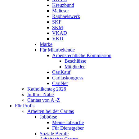
Kreuzbund
Malteser
Raphaelswerk
SKF
SKM
VKAD
VKD
Marke
Für Mitarbeitende
Arbeitsrechtliche Kommission
Beschlüsse
Mitglieder
CariKauf
Caritaskongress
CariNet
Katholikentag 2026
In Ihrer Nähe
Caritas von A -Z
Für Profis
Arbeiten bei der Caritas
Jobbörse
Meine Jobsuche
Für Dienstgeber
Soziale Berufe