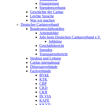
Finanzierung
Spendenwerbung
Geschichte der Caritas
Leichte Sprache
Was wir machen
Deutscher Caritasverband
Bundesgeschäftsstellen
Arbeitsfelder
Jobs beim Deutschen Caritasverband e.V.
Jobbörse
Geschäftsbericht
Spenden
Transparenzbericht
Struktur und Leitung
Caritas international
Diözesanverbände
Fachverbände
BVkE
KTK
CBP
CKD
CKR
IN VIA
KAFE
KKVD