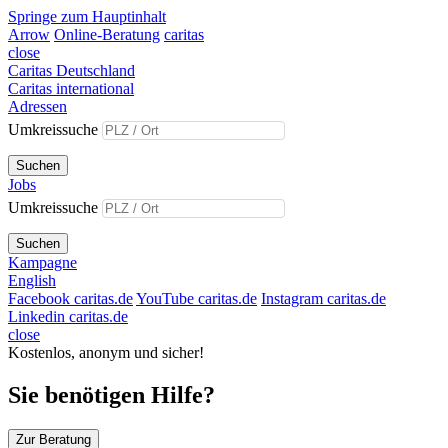
Springe zum Hauptinhalt
Arrow
Online-Beratung
caritas
close
Caritas Deutschland
Caritas international
Adressen
Umkreissuche
Suchen
Jobs
Umkreissuche
Suchen
Kampagne
English
Facebook caritas.de
YouTube caritas.de
Instagram caritas.de
Linkedin caritas.de
close
Kostenlos, anonym und sicher!
Sie benötigen Hilfe?
Zur Beratung