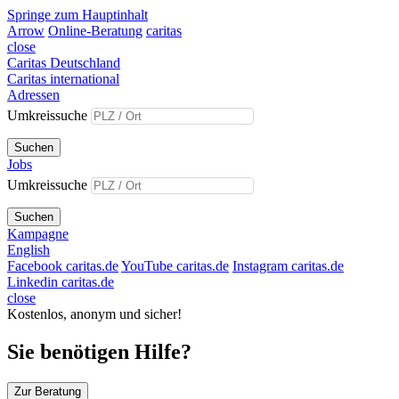
Springe zum Hauptinhalt
Arrow
Online-Beratung
caritas
close
Caritas Deutschland
Caritas international
Adressen
Umkreissuche
Suchen
Jobs
Umkreissuche
Suchen
Kampagne
English
Facebook caritas.de
YouTube caritas.de
Instagram caritas.de
Linkedin caritas.de
close
Kostenlos, anonym und sicher!
Sie benötigen Hilfe?
Zur Beratung