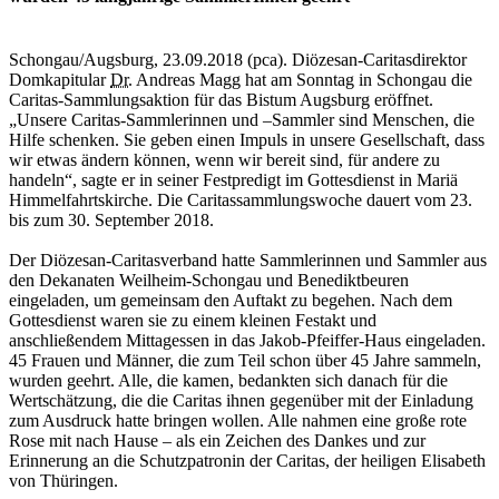
Schongau/Augsburg, 23.09.2018 (pca). Diözesan-Caritasdirektor
Domkapitular
Dr.
Andreas Magg hat am Sonntag in Schongau die
Caritas-Sammlungsaktion für das Bistum Augsburg eröffnet.
„Unsere Caritas-Sammlerinnen und –Sammler sind Menschen, die
Hilfe schenken. Sie geben einen Impuls in unsere Gesellschaft, dass
wir etwas ändern können, wenn wir bereit sind, für andere zu
handeln“, sagte er in seiner Festpredigt im Gottesdienst in Mariä
Himmelfahrtskirche. Die Caritassammlungswoche dauert vom 23.
bis zum 30. September 2018.
Der Diözesan-Caritasverband hatte Sammlerinnen und Sammler aus
den Dekanaten Weilheim-Schongau und Benediktbeuren
eingeladen, um gemeinsam den Auftakt zu begehen. Nach dem
Gottesdienst waren sie zu einem kleinen Festakt und
anschließendem Mittagessen in das Jakob-Pfeiffer-Haus eingeladen.
45 Frauen und Männer, die zum Teil schon über 45 Jahre sammeln,
wurden geehrt. Alle, die kamen, bedankten sich danach für die
Wertschätzung, die die Caritas ihnen gegenüber mit der Einladung
zum Ausdruck hatte bringen wollen. Alle nahmen eine große rote
Rose mit nach Hause – als ein Zeichen des Dankes und zur
Erinnerung an die Schutzpatronin der Caritas, der heiligen Elisabeth
von Thüringen.