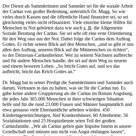
Der Dienst als Sammlerinnen und Sammler sei für die soziale Arbeit
der Caritas von großer Bedeutung, unterstrich Dr. Magg. So wie
vieles durch Kassen und die öffentliche Hand finanziert sei, so sei
gleichzeitig vieles nicht refinanziert. Viele einzelne kleine Hilfen für
Menschen in Not gehörten dazu wie auch
z. B.
die Allgemeine
Soziale Beratung der Caritas. Sie sei sehr oft eine erste Orientierung
für den Weg raus aus der Not. Dabei folge die Caritas dem Auftrag
Gottes. Er richte seinen Blick auf den Menschen, „und so gibt er uns
allen den Auftrag, unseren Blick auf die Mitmenschen zu richten“,
so der Diözesan-Caritasdirektor. Wer zu seinem Nächsten aufbreche
und für andere Menschen handle, der sei auf dem Weg zu neuem
und einem besseren Leben. „So bricht Gutes auf, und wo das
aufbricht, bricht das Reich Gottes an.“
Dr. Magg bat in seiner Predigt die Sammlerinnen und Sammler auch
darum, Vertrauen in das zu haben, was sie für die Caritas tun. Es
gäbe keine andere Gruppierung als die Caritas im Bistum Augsburg,
die jedes Jahr 365.000 Menschen in ihrer schwierigen Situation
helfe und für die rund 23.000 Frauen und Männer hauptamtlich und
etwa genauso viele Ehrenamtliche arbeiten würden. 450
Kindertageseinichtungen, fünf Krankenhäuser, 60 Altenheime, 56
Sozialstationen und 25 Hospizdienste seien Teil der großen
Caritasfamilie. „Wir als Caritas geben gute Impulse hinein in unsere
Gesellschaft und müssen uns nicht von Angst einfangen lassen“,