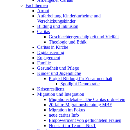
Arbeitgeber Caritas
Fachthemen
Armut
Aufarbeitung Kinderkurheime und
Verschickungskinder
Bildung und Inklusion
Caritas
Geschlechtergerechtigkeit und Vielfalt
Theologie und Ethik
Caritas in Kirche
Digitalisierung
Engagement
Familie
Gesundheit und Pflege
Kinder und Jugendliche
Projekt Bildung für Zusammenhalt
Spotlight Demokratie
Krisenresilienz
Migration und Integration
Migrationsdebatte - Die Caritas ordnet ein
20 Jahre Migrationsberatung MBE
Migration im Fokus
neue caritas Info
Empowerment von geflüchteten Frauen
Neustart im Team – NesT