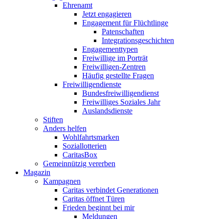
Ehrenamt
Jetzt engagieren
Engagement für Flüchtlinge
Patenschaften
Integrationsgeschichten
Engagementtypen
Freiwillige im Porträt
Freiwilligen-Zentren
Häufig gestellte Fragen
Freiwilligendienste
Bundesfreiwilligendienst
Freiwilliges Soziales Jahr
Auslandsdienste
Stiften
Anders helfen
Wohlfahrtsmarken
Soziallotterien
CaritasBox
Gemeinnützig vererben
Magazin
Kampagnen
Caritas verbindet Generationen
Caritas öffnet Türen
Frieden beginnt bei mir
Meldungen