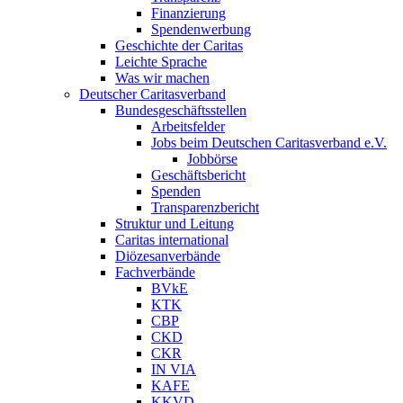
Finanzierung
Spendenwerbung
Geschichte der Caritas
Leichte Sprache
Was wir machen
Deutscher Caritasverband
Bundesgeschäftsstellen
Arbeitsfelder
Jobs beim Deutschen Caritasverband e.V.
Jobbörse
Geschäftsbericht
Spenden
Transparenzbericht
Struktur und Leitung
Caritas international
Diözesanverbände
Fachverbände
BVkE
KTK
CBP
CKD
CKR
IN VIA
KAFE
KKVD