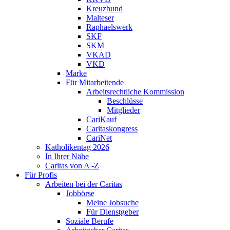
Kreuzbund
Malteser
Raphaelswerk
SKF
SKM
VKAD
VKD
Marke
Für Mitarbeitende
Arbeitsrechtliche Kommission
Beschlüsse
Mitglieder
CariKauf
Caritaskongress
CariNet
Katholikentag 2026
In Ihrer Nähe
Caritas von A -Z
Für Profis
Arbeiten bei der Caritas
Jobbörse
Meine Jobsuche
Für Dienstgeber
Soziale Berufe