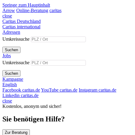
Springe zum Hauptinhalt
Arrow
Online-Beratung
caritas
close
Caritas Deutschland
Caritas international
Adressen
Umkreissuche
Suchen
Jobs
Umkreissuche
Suchen
Kampagne
English
Facebook caritas.de
YouTube caritas.de
Instagram caritas.de
Linkedin caritas.de
close
Kostenlos, anonym und sicher!
Sie benötigen Hilfe?
Zur Beratung