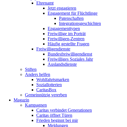
Ehrenamt
Jetzt engagieren
Engagement für Flüchtlinge
Patenschaften
Integrationsgeschichten
Engagementtypen
Freiwillige im Porträt
Freiwilligen-Zentren
Häufig gestellte Fragen
Freiwilligendienste
Bundesfreiwilligendienst
Freiwilliges Soziales Jahr
Auslandsdienste
Stiften
Anders helfen
Wohlfahrtsmarken
Soziallotterien
CaritasBox
Gemeinnützig vererben
Magazin
Kampagnen
Caritas verbindet Generationen
Caritas öffnet Türen
Frieden beginnt bei mir
Meldungen