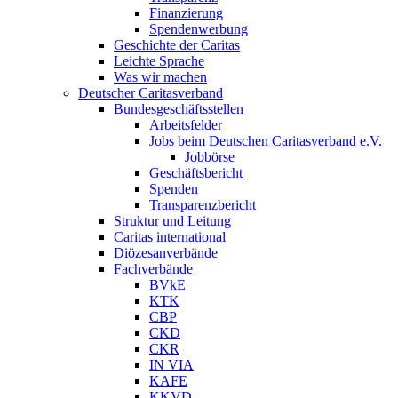
Finanzierung
Spendenwerbung
Geschichte der Caritas
Leichte Sprache
Was wir machen
Deutscher Caritasverband
Bundesgeschäftsstellen
Arbeitsfelder
Jobs beim Deutschen Caritasverband e.V.
Jobbörse
Geschäftsbericht
Spenden
Transparenzbericht
Struktur und Leitung
Caritas international
Diözesanverbände
Fachverbände
BVkE
KTK
CBP
CKD
CKR
IN VIA
KAFE
KKVD