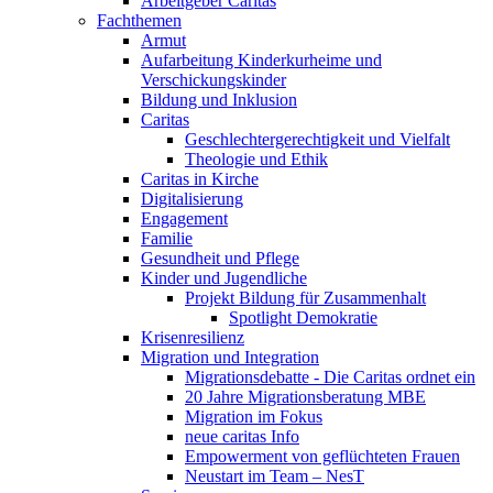
Arbeitgeber Caritas
Fachthemen
Armut
Aufarbeitung Kinderkurheime und
Verschickungskinder
Bildung und Inklusion
Caritas
Geschlechtergerechtigkeit und Vielfalt
Theologie und Ethik
Caritas in Kirche
Digitalisierung
Engagement
Familie
Gesundheit und Pflege
Kinder und Jugendliche
Projekt Bildung für Zusammenhalt
Spotlight Demokratie
Krisenresilienz
Migration und Integration
Migrationsdebatte - Die Caritas ordnet ein
20 Jahre Migrationsberatung MBE
Migration im Fokus
neue caritas Info
Empowerment von geflüchteten Frauen
Neustart im Team – NesT