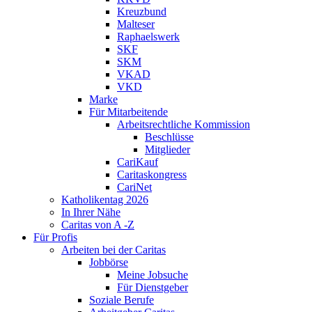
Kreuzbund
Malteser
Raphaelswerk
SKF
SKM
VKAD
VKD
Marke
Für Mitarbeitende
Arbeitsrechtliche Kommission
Beschlüsse
Mitglieder
CariKauf
Caritaskongress
CariNet
Katholikentag 2026
In Ihrer Nähe
Caritas von A -Z
Für Profis
Arbeiten bei der Caritas
Jobbörse
Meine Jobsuche
Für Dienstgeber
Soziale Berufe