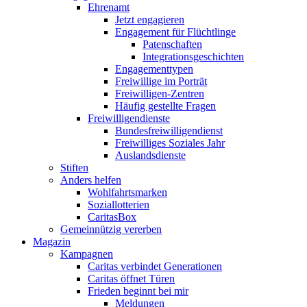
Ehrenamt
Jetzt engagieren
Engagement für Flüchtlinge
Patenschaften
Integrationsgeschichten
Engagementtypen
Freiwillige im Porträt
Freiwilligen-Zentren
Häufig gestellte Fragen
Freiwilligendienste
Bundesfreiwilligendienst
Freiwilliges Soziales Jahr
Auslandsdienste
Stiften
Anders helfen
Wohlfahrtsmarken
Soziallotterien
CaritasBox
Gemeinnützig vererben
Magazin
Kampagnen
Caritas verbindet Generationen
Caritas öffnet Türen
Frieden beginnt bei mir
Meldungen