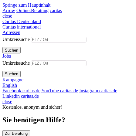
Springe zum Hauptinhalt
Arrow
Online-Beratung
caritas
close
Caritas Deutschland
Caritas international
Adressen
Umkreissuche
Suchen
Jobs
Umkreissuche
Suchen
Kampagne
English
Facebook caritas.de
YouTube caritas.de
Instagram caritas.de
Linkedin caritas.de
close
Kostenlos, anonym und sicher!
Sie benötigen Hilfe?
Zur Beratung