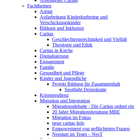
Arbeitgeber Caritas
Fachthemen
Armut
Aufarbeitung Kinderkurheime und
Verschickungskinder
Bildung und Inklusion
Caritas
Geschlechtergerechtigkeit und Vielfalt
Theologie und Ethik
Caritas in Kirche
Digitalisierung
Engagement
Familie
Gesundheit und Pflege
Kinder und Jugendliche
Projekt Bildung für Zusammenhalt
Spotlight Demokratie
Krisenresilienz
Migration und Integration
Migrationsdebatte - Die Caritas ordnet ein
20 Jahre Migrationsberatung MBE
Migration im Fokus
neue caritas Info
Empowerment von geflüchteten Frauen
Neustart im Team – NesT