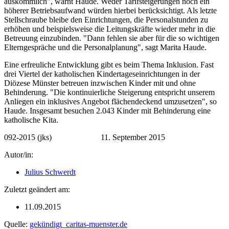
auskömmlich", warnt Haude. Weder Tarifsteigerungen noch ein
höherer Betriebsaufwand würden hierbei berücksichtigt. Als letzte
Stellschraube bleibe den Einrichtungen, die Personalstunden zu
erhöhen und beispielsweise die Leitungskräfte wieder mehr in die
Betreuung einzubinden. "Dann fehlen sie aber für die so wichtigen
Elterngespräche und die Personalplanung", sagt Marita Haude.
Eine erfreuliche Entwicklung gibt es beim Thema Inklusion. Fast
drei Viertel der katholischen Kindertageseinrichtungen in der
Diözese Münster betreuen inzwischen Kinder mit und ohne
Behinderung. "Die kontinuierliche Steigerung entspricht unserem
Anliegen ein inklusives Angebot flächendeckend umzusetzen", so
Haude. Insgesamt besuchen 2.043 Kinder mit Behinderung eine
katholische Kita.
092-2015 (jks) 11. September 2015
Autor/in:
Julius Schwerdt
Zuletzt geändert am:
11.09.2015
Quelle:
gekündigt_caritas-muenster.de