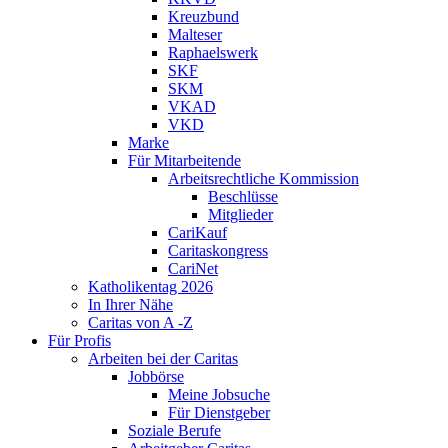
Kreuzbund
Malteser
Raphaelswerk
SKF
SKM
VKAD
VKD
Marke
Für Mitarbeitende
Arbeitsrechtliche Kommission
Beschlüsse
Mitglieder
CariKauf
Caritaskongress
CariNet
Katholikentag 2026
In Ihrer Nähe
Caritas von A -Z
Für Profis
Arbeiten bei der Caritas
Jobbörse
Meine Jobsuche
Für Dienstgeber
Soziale Berufe