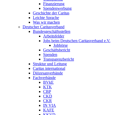
Finanzierung
Spendenwerbung
Geschichte der Caritas
Leichte Sprache
Was wir machen
Deutscher Caritasverband
Bundesgeschäftsstellen
Arbeitsfelder
Jobs beim Deutschen Caritasverband e.V.
Jobbörse
Geschäftsbericht
Spenden
Transparenzbericht
Struktur und Leitung
Caritas international
Diözesanverbände
Fachverbände
BVkE
KTK
CBP
CKD
CKR
IN VIA
KAFE
KKVD