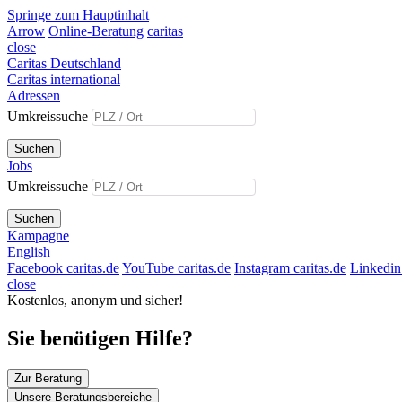
Springe zum Hauptinhalt
Arrow
Online-Beratung
caritas
close
Caritas Deutschland
Caritas international
Adressen
Umkreissuche
Suchen
Jobs
Umkreissuche
Suchen
Kampagne
English
Facebook caritas.de
YouTube caritas.de
Instagram caritas.de
Linkedin 
close
Kostenlos, anonym und sicher!
Sie benötigen Hilfe?
Zur Beratung
Unsere Beratungsbereiche