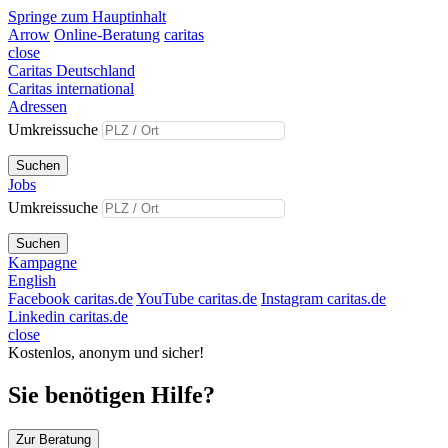
Springe zum Hauptinhalt
Arrow
Online-Beratung
caritas
close
Caritas Deutschland
Caritas international
Adressen
Umkreissuche
Suchen
Jobs
Umkreissuche
Suchen
Kampagne
English
Facebook caritas.de
YouTube caritas.de
Instagram caritas.de
Linkedin caritas.de
close
Kostenlos, anonym und sicher!
Sie benötigen Hilfe?
Zur Beratung