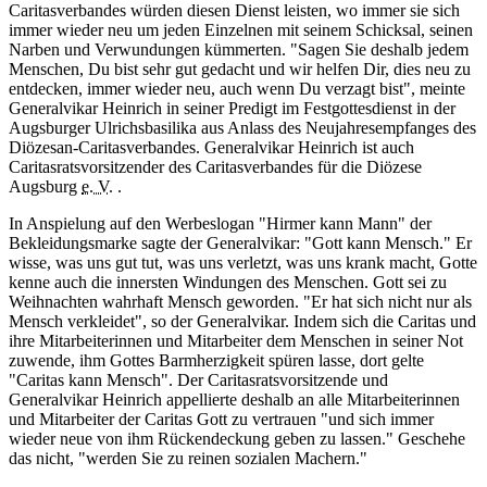
Caritasverbandes würden diesen Dienst leisten, wo immer sie sich
immer wieder neu um jeden Einzelnen mit seinem Schicksal, seinen
Narben und Verwundungen kümmerten. "Sagen Sie deshalb jedem
Menschen, Du bist sehr gut gedacht und wir helfen Dir, dies neu zu
entdecken, immer wieder neu, auch wenn Du verzagt bist", meinte
Generalvikar Heinrich in seiner Predigt im Festgottesdienst in der
Augsburger Ulrichsbasilika aus Anlass des Neujahresempfanges des
Diözesan-Caritasverbandes. Generalvikar Heinrich ist auch
Caritasratsvorsitzender des Caritasverbandes für die Diözese
Augsburg
e. V.
.
In Anspielung auf den Werbeslogan "Hirmer kann Mann" der
Bekleidungsmarke sagte der Generalvikar: "Gott kann Mensch." Er
wisse, was uns gut tut, was uns verletzt, was uns krank macht, Gotte
kenne auch die innersten Windungen des Menschen. Gott sei zu
Weihnachten wahrhaft Mensch geworden. "Er hat sich nicht nur als
Mensch verkleidet", so der Generalvikar. Indem sich die Caritas und
ihre Mitarbeiterinnen und Mitarbeiter dem Menschen in seiner Not
zuwende, ihm Gottes Barmherzigkeit spüren lasse, dort gelte
"Caritas kann Mensch". Der Caritasratsvorsitzende und
Generalvikar Heinrich appellierte deshalb an alle Mitarbeiterinnen
und Mitarbeiter der Caritas Gott zu vertrauen "und sich immer
wieder neue von ihm Rückendeckung geben zu lassen." Geschehe
das nicht, "werden Sie zu reinen sozialen Machern."