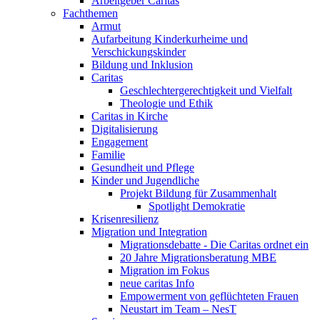
Arbeitgeber Caritas
Fachthemen
Armut
Aufarbeitung Kinderkurheime und
Verschickungskinder
Bildung und Inklusion
Caritas
Geschlechtergerechtigkeit und Vielfalt
Theologie und Ethik
Caritas in Kirche
Digitalisierung
Engagement
Familie
Gesundheit und Pflege
Kinder und Jugendliche
Projekt Bildung für Zusammenhalt
Spotlight Demokratie
Krisenresilienz
Migration und Integration
Migrationsdebatte - Die Caritas ordnet ein
20 Jahre Migrationsberatung MBE
Migration im Fokus
neue caritas Info
Empowerment von geflüchteten Frauen
Neustart im Team – NesT