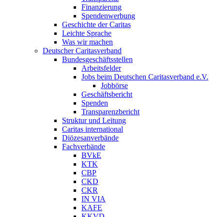
Finanzierung
Spendenwerbung
Geschichte der Caritas
Leichte Sprache
Was wir machen
Deutscher Caritasverband
Bundesgeschäftsstellen
Arbeitsfelder
Jobs beim Deutschen Caritasverband e.V.
Jobbörse
Geschäftsbericht
Spenden
Transparenzbericht
Struktur und Leitung
Caritas international
Diözesanverbände
Fachverbände
BVkE
KTK
CBP
CKD
CKR
IN VIA
KAFE
KKVD