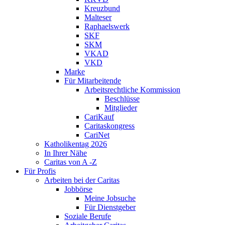
Kreuzbund
Malteser
Raphaelswerk
SKF
SKM
VKAD
VKD
Marke
Für Mitarbeitende
Arbeitsrechtliche Kommission
Beschlüsse
Mitglieder
CariKauf
Caritaskongress
CariNet
Katholikentag 2026
In Ihrer Nähe
Caritas von A -Z
Für Profis
Arbeiten bei der Caritas
Jobbörse
Meine Jobsuche
Für Dienstgeber
Soziale Berufe