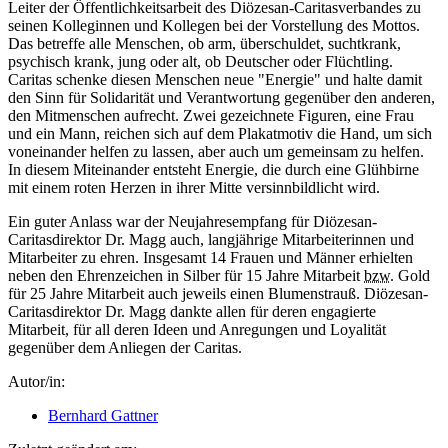
Leiter der Öffentlichkeitsarbeit des Diözesan-Caritasverbandes zu
seinen Kolleginnen und Kollegen bei der Vorstellung des Mottos.
Das betreffe alle Menschen, ob arm, überschuldet, suchtkrank,
psychisch krank, jung oder alt, ob Deutscher oder Flüchtling.
Caritas schenke diesen Menschen neue "Energie" und halte damit
den Sinn für Solidarität und Verantwortung gegenüber den anderen,
den Mitmenschen aufrecht. Zwei gezeichnete Figuren, eine Frau
und ein Mann, reichen sich auf dem Plakatmotiv die Hand, um sich
voneinander helfen zu lassen, aber auch um gemeinsam zu helfen.
In diesem Miteinander entsteht Energie, die durch eine Glühbirne
mit einem roten Herzen in ihrer Mitte versinnbildlicht wird.
Ein guter Anlass war der Neujahresempfang für Diözesan-
Caritasdirektor Dr. Magg auch, langjährige Mitarbeiterinnen und
Mitarbeiter zu ehren. Insgesamt 14 Frauen und Männer erhielten
neben den Ehrenzeichen in Silber für 15 Jahre Mitarbeit
bzw.
Gold
für 25 Jahre Mitarbeit auch jeweils einen Blumenstrauß. Diözesan-
Caritasdirektor Dr. Magg dankte allen für deren engagierte
Mitarbeit, für all deren Ideen und Anregungen und Loyalität
gegenüber dem Anliegen der Caritas.
Autor/in:
Bernhard Gattner