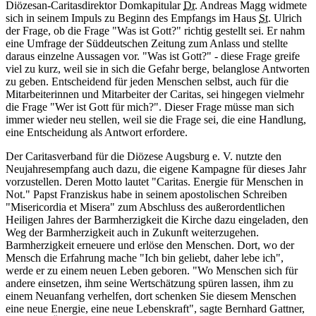
Diözesan-Caritasdirektor Domkapitular
Dr.
Andreas Magg widmete
sich in seinem Impuls zu Beginn des Empfangs im Haus
St.
Ulrich
der Frage, ob die Frage "Was ist Gott?" richtig gestellt sei. Er nahm
eine Umfrage der Süddeutschen Zeitung zum Anlass und stellte
daraus einzelne Aussagen vor. "Was ist Gott?" - diese Frage greife
viel zu kurz, weil sie in sich die Gefahr berge, belanglose Antworten
zu geben. Entscheidend für jeden Menschen selbst, auch für die
Mitarbeiterinnen und Mitarbeiter der Caritas, sei hingegen vielmehr
die Frage "Wer ist Gott für mich?". Dieser Frage müsse man sich
immer wieder neu stellen, weil sie die Frage sei, die eine Handlung,
eine Entscheidung als Antwort erfordere.
Der Caritasverband für die Diözese Augsburg e. V. nutzte den
Neujahresempfang auch dazu, die eigene Kampagne für dieses Jahr
vorzustellen. Deren Motto lautet "Caritas. Energie für Menschen in
Not." Papst Franziskus habe in seinem apostolischen Schreiben
"Misericordia et Misera" zum Abschluss des außerordentlichen
Heiligen Jahres der Barmherzigkeit die Kirche dazu eingeladen, den
Weg der Barmherzigkeit auch in Zukunft weiterzugehen.
Barmherzigkeit erneuere und erlöse den Menschen. Dort, wo der
Mensch die Erfahrung mache "Ich bin geliebt, daher lebe ich",
werde er zu einem neuen Leben geboren. "Wo Menschen sich für
andere einsetzen, ihm seine Wertschätzung spüren lassen, ihm zu
einem Neuanfang verhelfen, dort schenken Sie diesem Menschen
eine neue Energie, eine neue Lebenskraft", sagte Bernhard Gattner,