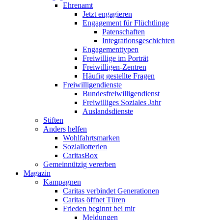
Ehrenamt
Jetzt engagieren
Engagement für Flüchtlinge
Patenschaften
Integrationsgeschichten
Engagementtypen
Freiwillige im Porträt
Freiwilligen-Zentren
Häufig gestellte Fragen
Freiwilligendienste
Bundesfreiwilligendienst
Freiwilliges Soziales Jahr
Auslandsdienste
Stiften
Anders helfen
Wohlfahrtsmarken
Soziallotterien
CaritasBox
Gemeinnützig vererben
Magazin
Kampagnen
Caritas verbindet Generationen
Caritas öffnet Türen
Frieden beginnt bei mir
Meldungen